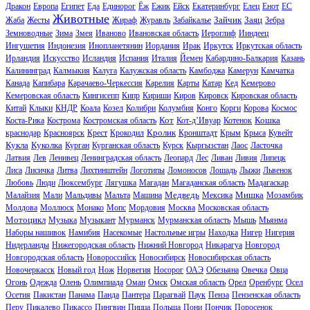
Дракон
Европа
Египет
Еда
Единорог
Ёж
Ежик
Ейск
Екатеринбург
Елец
Енот
ЕС
Животные
Зайчик
Заяц
Жаба
Жесты
Жираф
Журавль
Забайкалье
Зебра
Земноводные
Зима
Змея
Иваново
Ивановская область
Иероглиф
Ииндеец
Ингушетия
Индонезия
Инопланетянин
Иордания
Ирак
Иркутск
Иркутская область
Ирландия
Искусство
Исландия
Испания
Италия
Йемен
Кабардино-Балкария
Казань
Калининград
Калмыкия
Калуга
Калужская область
Камбоджа
Камерун
Камчатка
Канада
Капибара
Карачаево-Черкессия
Карелия
Карты
Катар
Кед
Кемерово
Кемеровская область
Кингисепп
Кипр
Кириши
Киров
Кировск
Кировская область
Китай
Клыки
КНДР
Коала
Козел
Колибри
Колумбия
Конго
Корги
Корова
Космос
Кот
Кошка
Коста-Рика
Кострома
Костромская область
Кот-д’Ивуар
Котенок
Кролик
краснодар
Красноярск
Крест
Крокодил
Кронштадт
Крым
Крыса
Кувейт
Кукла
Куколка
Курган
Курганская область
Курск
Кыргызстан
Лаос
Ласточка
Латвия
Лев
Ленивец
Ленинградская область
Леопард
Лес
Ливан
Ливия
Липецк
Лиса
Лисичка
Литва
Лихтинштейн
Логотипы
Ломоносов
Лошадь
Лыжи
Львенок
Любовь
Люди
Люксембург
Лягушка
Магадан
Магаданская область
Мадагаскар
Медведь
Мишка
Малайзия
Мали
Мальдивы
Мальта
Машина
Мексика
Мозамбик
Молдова
Моллюск
Монако
Мопс
Мордовия
Москва
Московская область
Мотоцикл
Музыка
Музыкант
Мурманск
Мурманская область
Мышь
Мьянма
Наборы нашивок
Намибия
Насекомые
Настольные игры
Находка
Нигер
Нигерия
Нидерланды
Нижегородская область
Нижний Новгород
Никарагуа
Новгород
Новгородская область
Новороссийск
Новосибирск
Новосибирская область
Новочеркасск
Новый год
Нож
Норвегия
Носорог
ОАЭ
Обезьяна
Овечка
Овца
Огонь
Одежда
Олень
Олимпиада
Оман
Омск
Омская область
Орел
Оренбург
Осел
Осетия
Пакистан
Панама
Панда
Пантера
Парагвай
Паук
Пенза
Пензенская область
Перу
Пикалево
Пикассо
Пингвин
Пицца
Польша
Пони
Пончик
Поросенок