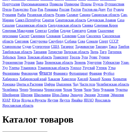
Птицы
Португалия
Пресмыкающиеся
Приколы
Приморье
Пудель
Путешествия
Пчела
Рождество
Роза
Рок
Ромашка
Россия
Ростов
Ростов-на-Дону
Рот
Руанда
Румыния
Рыбы
Рязанская область
Рязань
Салават
Самара
Самарская область
Сан-
Марино
Санкт-Петербург
Саратов
Саратовская область
Саудовская Аравия
Саха
Сахалин
Сахалинская область
Свердловская область
Свинка
Северная Корея
Северная Македония
Сенегал
Сербия
Сердце
Сингапур
Сирия
Сказочные
персонажи
Скелет
Скорпион
Словакия
Словении
Слон
Смоленск
Смоленская
Собака
область
Снеговик
Снегурочка
Сноуборд
Сова
Сомали
Спорт
СССР
Ставрополье
Судан
Супергерои
США
Таганрог
Таджикистан
Таиланд
Такса
Тамбов
Тамбовская область
Танзания
Татарстан
Тверская область
Тверь
Тигр
Тигренок
Тобольск
Томск
Томская область
Транспорт
Тролль
Тула
Тунис
Туризм
Туркменистан
Турция
Тыва
Тюменская область
Тюмень
Удмуртия
Узбекистан
Улан-
Удэ
Улитка
Ульяновск
Ульяновская область
Уорхол
Уругвай
Утенок
Утка
Флаги
Филиппины
Финляндия
Фламинго
Фотоаппарат
Франция
Футбол
Хабаровск
Хабаровский край
Хакасия
Хамелеон
Харлей
Хоккей
Хомяк
Хорватия
Хрюшка
Цветы и Растения
Цифры
Цыпленок
Чад
Части тела
Челябигнская область
Челябинск
Череп
Черепаха
Черногория
Чехия
Чечня
Чили
Чита
Чувашия
Чукотка
Швейцария
Швеция
Школьница
Шри-Ланка
Эквадор
Эмоции
Эстония
Эфиопия
ЮАР
Югра
Ягоды и Фрукты
Якутия
Якутск
Ямайка
ЯНАО
Ярославль
Ярославская область
Каталог товаров