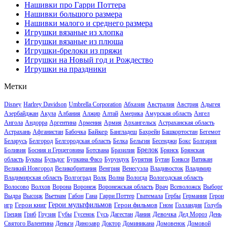
Нашивки про Гарри Поттера
Нашивки большого размера
Нашивки малого и среднего размера
Игрушки вязаные из хлопка
Игрушки вязаные из плюша
Игрушки-брелоки из пряжи
Игрушки на Новый год и Рождество
Игрушки на праздники
Метки
Disney
Harlrey Davidson
Umbrella Corporation
Абхазия
Австралия
Австрия
Адыгея
Азербайджан
Акула
Албания
Алжир
Алтай
Америка
Амурская область
Ангел
Ангола
Андорра
Аргентина
Армения
Армия
Архангельск
Астраханская область
Байкер
Астрахань
Афганистан
Бабочка
Бангладеш
Бахрейн
Башкортостан
Бегемот
Беларусь
Белгород
Белгородская область
Белка
Бельгия
Бесенджи
Бокс
Болгария
Брелок
Боливия
Босния и Герцеговина
Ботсвана
Бразилия
Брянск
Брянская
область
Буквы
Бульдог
Буркина Фасо
Бурундук
Бурятия
Бутан
Бэнкси
Ватикан
Великий Новгород
Великобритания
Венгрия
Венесуэла
Владивосток
Владимир
Владимирская область
Волгоград
Волк
Волна
Вологда
Вологодская область
Волосово
Волхов
Ворона
Воронеж
Воронежская область
Врач
Всеволожск
Выборг
Выдра
Высоцк
Вьетнам
Габон
Гана
Гарри Поттер
Гватемала
Гербы
Германия
Герои
Герои книг
Герои мультфильмов
Герои фильмов
игр
Гном
Голландия
Голубь
Девочка
Греция
Гриб
Грузия
Губы
Гусенок
Гусь
Дагестан
Дания
Дед Мороз
День
Святого Валентина
Деньги
Динозавр
Доктор
Доминикана
Домовенок
Домовой