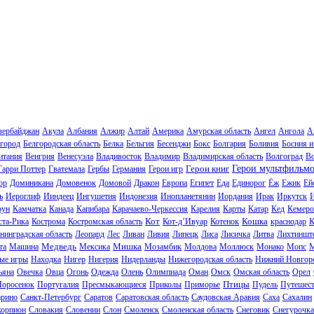
зербайджан
Акула
Албания
Алжир
Алтай
Америка
Амурская область
Ангел
Ангола
А
город
Белгородская область
Белка
Бельгия
Бесенджи
Бокс
Болгария
Боливия
Босния и
итания
Венгрия
Венесуэла
Владивосток
Владимир
Владимирская область
Волгоград
В
Герои книг
Герои мультфильм
Гарри Поттер
Гватемала
Гербы
Германия
Герои игр
ор
Доминикана
Домовенок
Домовой
Дракон
Европа
Египет
Еда
Единорог
Ёж
Ежик
Ей
ь
Иероглиф
Ииндеец
Ингушетия
Индонезия
Инопланетянин
Иордания
Ирак
Иркутск
И
рун
Камчатка
Канада
Капибара
Карачаево-Черкессия
Карелия
Карты
Катар
Кед
Кемеро
Кот
Кошка
ста-Рика
Кострома
Костромская область
Кот-д’Ивуар
Котенок
краснодар
К
нинградская область
Леопард
Лес
Ливан
Ливия
Липецк
Лиса
Лисичка
Литва
Лихтиншт
Медведь
Мишка
та
Машина
Мексика
Мозамбик
Молдова
Моллюск
Монако
Мопс
М
ые игры
Находка
Нигер
Нигерия
Нидерланды
Нижегородская область
Нижний Новгор
ьяна
Овечка
Овца
Огонь
Одежда
Олень
Олимпиада
Оман
Омск
Омская область
Орел
Птицы
Поросенок
Португалия
Пресмыкающиеся
Приколы
Приморье
Пудель
Путешес
рино
Санкт-Петербург
Саратов
Саратовская область
Саудовская Аравия
Саха
Сахалин
корпион
Словакия
Словении
Слон
Смоленск
Смоленская область
Снеговик
Снегурочка