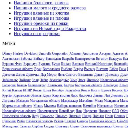
Нашивки большого размера
Нашивки малого и среднего размера
Игрушки вязаные из хлопка
Игрушки вязаные из плюша
Игрушки-брелоки из пряжи
Игрушки на Новый год и Рождество
Игрушки на праздники
Метки
Disney
Harlrey Davidson
Umbrella Corporation
Абхазия
Австралия
Австрия
Адыгея
А
Байкер
Афганистан
Бабочка
Бангладеш
Бахрейн
Башкортостан
Бегемот
Беларусь
Бел
Буркина Фасо
Бурундук
Бурятия
Бутан
Бэнкси
Ватикан
Великий Новгород
Великобр
Воронежская область
Врач
Всеволожск
Выборг
Выдра
Высоцк
Вьетнам
Габон
Гана
Девочка
Дагестан
Дания
Дед Мороз
День Святого Валентина
Деньги
Динозавр
Докт
Зайчик
Заяц
Забайкалье
Зебра
Земноводные
Зима
Змея
Иваново
Ивановская област
Балкария
Казань
Калининград
Калмыкия
Калуга
Калужская область
Камбоджа
Каме
Китай
Клыки
КНДР
Коала
Козел
Колибри
Колумбия
Конго
Корги
Корова
Космос
Ко
Курган
Курганская область
Курск
Кыргызстан
Лаос
Ласточка
Латвия
Лев
Ленивец
Ле
Лягушка
Магадан
Магаданская область
Мадагаскар
Малайзия
Мали
Мальдивы
Маль
Мурманская область
Мышь
Мьянма
Наборы нашивок
Намибия
Насекомые
Настольн
Новосибирская область
Новочеркасск
Новый год
Нож
Норвегия
Носорог
ОАЭ
Обез
Пензенская область
Перу
Пикалево
Пикассо
Пингвин
Пицца
Польша
Пони
Пончик
Румыния
Рыбы
Рязанская область
Рязань
Салават
Самара
Самарская область
Сан-Ма
Македония
Сенегал
Сербия
Сердце
Сингапур
Сирия
Сказочные персонажи
Скелет
С