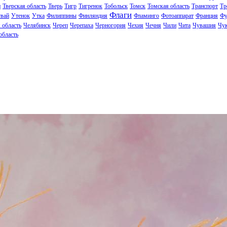
н
Тверская область
Тверь
Тигр
Тигренок
Тобольск
Томск
Томская область
Транспорт
Тр
Флаги
вай
Утенок
Утка
Филиппины
Финляндия
Фламинго
Фотоаппарат
Франция
Фу
 область
Челябинск
Череп
Черепаха
Черногория
Чехия
Чечня
Чили
Чита
Чувашия
Чук
область