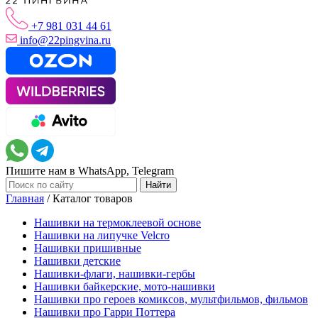
+7 981 031 44 61
info@22pingvina.ru
Пишите нам в WhatsApp, Telegram
Главная
/
Каталог товаров
Нашивки на термоклеевой основе
Нашивки на липучке Velcro
Нашивки пришивные
Нашивки детские
Нашивки-флаги, нашивки-гербы
Нашивки байкерские, мото-нашивки
Нашивки про героев комиксов, мультфильмов, фильмов
Нашивки про Гарри Поттера