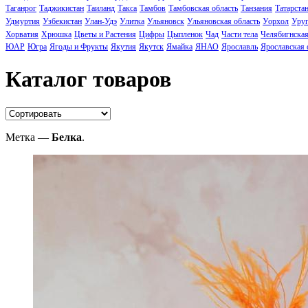
Таганрог
Таджикистан
Таиланд
Такса
Тамбов
Тамбовская область
Танзания
Татарста
Удмуртия
Узбекистан
Улан-Удэ
Улитка
Ульяновск
Ульяновская область
Уорхол
Уруг
Хорватия
Хрюшка
Цветы и Растения
Цифры
Цыпленок
Чад
Части тела
Челябигнская
ЮАР
Югра
Ягоды и Фрукты
Якутия
Якутск
Ямайка
ЯНАО
Ярославль
Ярославская 
Каталог товаров
Метка —
Белка
.