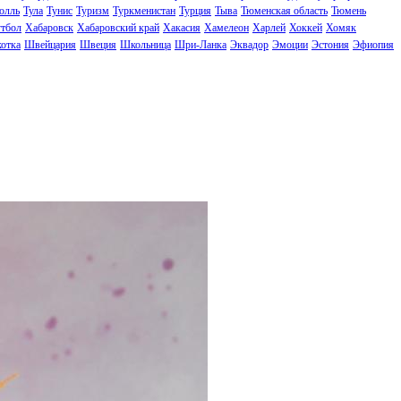
олль
Тула
Тунис
Туризм
Туркменистан
Турция
Тыва
Тюменская область
Тюмень
тбол
Хабаровск
Хабаровский край
Хакасия
Хамелеон
Харлей
Хоккей
Хомяк
отка
Швейцария
Швеция
Школьница
Шри-Ланка
Эквадор
Эмоции
Эстония
Эфиопия