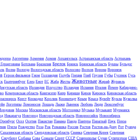
ндорра
Аргентина
Армения
Армия
Архангельск
Астраханская область
Астрахань
Брелок
 Герцеговина
Ботсвана
Бразилия
Брянск
Брянская область
Буквы
Бульдог
олк
Волна
Вологда
Вологодская область
Волосово
Волхов
Ворона
Воронеж
ов
Герои фильмов
Гном
Голландия
Голубь
Греция
Гриб
Грузия
Губы
Гусенок
Гусь
Животные
ск
Екатеринбург
Елец
Енот
ЕС
Жаба
Жесты
Жираф
Журавль
ркутская область
Ирландия
Искусство
Исландия
Испания
Италия
Йемен
Кабардино-
во
Кемеровская область
Кингисепп
Кипр
Кириши
Киров
Кировск
Кировская область
Кролик
Кукла
Куколка
расноярск
Крест
Крокодил
Кронштадт
Крым
Крыса
Кувейт
ейн
Логотипы
Ломоносов
Лошадь
Лыжи
Львенок
Любовь
Люди
Люксембург
Мотоцикл
ордовия
Москва
Московская область
Музыка
Музыкант
Мурманск
од
Никарагуа
Новгород
Новгородская область
Новороссийск
Новосибирск
Оренбург
Осел
Осетия
Пакистан
Панама
Панда
Пантера
Парагвай
Паук
Пенза
твия
Пчела
Рождество
Роза
Рок
Ромашка
Россия
Ростов
Ростов-на-Дону
Рот
Руанда
Сахалинская область
Свердловская область
Свинка
Северная Корея
Северная
Собака
Сноуборд
Сова
Сомали
Спорт
СССР
Ставрополье
Судан
Супергерои
США