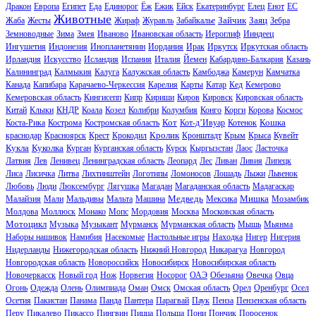
Дракон
Европа
Египет
Еда
Единорог
Ёж
Ежик
Ейск
Екатеринбург
Елец
Енот
ЕС
Животные
Зайчик
Заяц
Жаба
Жесты
Жираф
Журавль
Забайкалье
Зебра
Земноводные
Зима
Змея
Иваново
Ивановская область
Иероглиф
Ииндеец
Ингушетия
Индонезия
Инопланетянин
Иордания
Ирак
Иркутск
Иркутская область
Ирландия
Искусство
Исландия
Испания
Италия
Йемен
Кабардино-Балкария
Казань
Калининград
Калмыкия
Калуга
Калужская область
Камбоджа
Камерун
Камчатка
Канада
Капибара
Карачаево-Черкессия
Карелия
Карты
Катар
Кед
Кемерово
Кемеровская область
Кингисепп
Кипр
Кириши
Киров
Кировск
Кировская область
Китай
Клыки
КНДР
Коала
Козел
Колибри
Колумбия
Конго
Корги
Корова
Космос
Кот
Кошка
Коста-Рика
Кострома
Костромская область
Кот-д’Ивуар
Котенок
Кролик
краснодар
Красноярск
Крест
Крокодил
Кронштадт
Крым
Крыса
Кувейт
Кукла
Куколка
Курган
Курганская область
Курск
Кыргызстан
Лаос
Ласточка
Латвия
Лев
Ленивец
Ленинградская область
Леопард
Лес
Ливан
Ливия
Липецк
Лиса
Лисичка
Литва
Лихтинштейн
Логотипы
Ломоносов
Лошадь
Лыжи
Львенок
Любовь
Люди
Люксембург
Лягушка
Магадан
Магаданская область
Мадагаскар
Медведь
Мишка
Малайзия
Мали
Мальдивы
Мальта
Машина
Мексика
Мозамбик
Молдова
Моллюск
Монако
Мопс
Мордовия
Москва
Московская область
Мотоцикл
Музыка
Музыкант
Мурманск
Мурманская область
Мышь
Мьянма
Наборы нашивок
Намибия
Насекомые
Настольные игры
Находка
Нигер
Нигерия
Нидерланды
Нижегородская область
Нижний Новгород
Никарагуа
Новгород
Новгородская область
Новороссийск
Новосибирск
Новосибирская область
Новочеркасск
Новый год
Нож
Норвегия
Носорог
ОАЭ
Обезьяна
Овечка
Овца
Огонь
Одежда
Олень
Олимпиада
Оман
Омск
Омская область
Орел
Оренбург
Осел
Осетия
Пакистан
Панама
Панда
Пантера
Парагвай
Паук
Пенза
Пензенская область
Перу
Пикалево
Пикассо
Пингвин
Пицца
Польша
Пони
Пончик
Поросенок