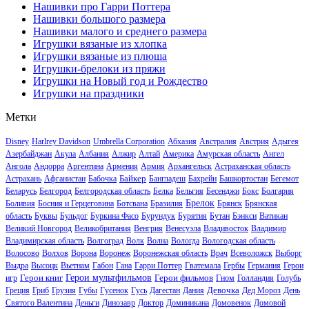
Нашивки про Гарри Поттера
Нашивки большого размера
Нашивки малого и среднего размера
Игрушки вязаные из хлопка
Игрушки вязаные из плюша
Игрушки-брелоки из пряжи
Игрушки на Новый год и Рождество
Игрушки на праздники
Метки
Disney
Harlrey Davidson
Umbrella Corporation
Абхазия
Австралия
Австрия
Адыгея
Азербайджан
Акула
Албания
Алжир
Алтай
Америка
Амурская область
Ангел
Ангола
Андорра
Аргентина
Армения
Армия
Архангельск
Астраханская область
Байкер
Астрахань
Афганистан
Бабочка
Бангладеш
Бахрейн
Башкортостан
Бегемот
Беларусь
Белгород
Белгородская область
Белка
Бельгия
Бесенджи
Бокс
Болгария
Брелок
Боливия
Босния и Герцеговина
Ботсвана
Бразилия
Брянск
Брянская
область
Буквы
Бульдог
Буркина Фасо
Бурундук
Бурятия
Бутан
Бэнкси
Ватикан
Великий Новгород
Великобритания
Венгрия
Венесуэла
Владивосток
Владимир
Владимирская область
Волгоград
Волк
Волна
Вологда
Вологодская область
Волосово
Волхов
Ворона
Воронеж
Воронежская область
Врач
Всеволожск
Выборг
Выдра
Высоцк
Вьетнам
Габон
Гана
Гарри Поттер
Гватемала
Гербы
Германия
Герои
Герои книг
Герои мультфильмов
Герои фильмов
игр
Гном
Голландия
Голубь
Девочка
Греция
Гриб
Грузия
Губы
Гусенок
Гусь
Дагестан
Дания
Дед Мороз
День
Святого Валентина
Деньги
Динозавр
Доктор
Доминикана
Домовенок
Домовой