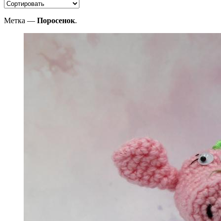
Метка —
Поросенок
.