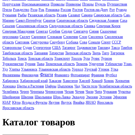
Птицы
Португалия
Пресмыкающиеся
Приколы
Приморье
Пудель
Путешествия
Пчела
Рождество
Роза
Рок
Ромашка
Россия
Ростов
Ростов-на-Дону
Рот
Руанда
Румыния
Рыбы
Рязанская область
Рязань
Салават
Самара
Самарская область
Сан-
Марино
Санкт-Петербург
Саратов
Саратовская область
Саудовская Аравия
Саха
Сахалин
Сахалинская область
Свердловская область
Свинка
Северная Корея
Северная Македония
Сенегал
Сербия
Сердце
Сингапур
Сирия
Сказочные
персонажи
Скелет
Скорпион
Словакия
Словении
Слон
Смоленск
Смоленская
Собака
область
Снеговик
Снегурочка
Сноуборд
Сова
Сомали
Спорт
СССР
Ставрополье
Судан
Супергерои
США
Таганрог
Таджикистан
Таиланд
Такса
Тамбов
Тамбовская область
Танзания
Татарстан
Тверская область
Тверь
Тигр
Тигренок
Тобольск
Томск
Томская область
Транспорт
Тролль
Тула
Тунис
Туризм
Туркменистан
Турция
Тыва
Тюменская область
Тюмень
Удмуртия
Узбекистан
Улан-
Удэ
Улитка
Ульяновск
Ульяновская область
Уорхол
Уругвай
Утенок
Утка
Флаги
Филиппины
Финляндия
Фламинго
Фотоаппарат
Франция
Футбол
Хабаровск
Хабаровский край
Хакасия
Хамелеон
Харлей
Хоккей
Хомяк
Хорватия
Хрюшка
Цветы и Растения
Цифры
Цыпленок
Чад
Части тела
Челябигнская область
Челябинск
Череп
Черепаха
Черногория
Чехия
Чечня
Чили
Чита
Чувашия
Чукотка
Швейцария
Швеция
Школьница
Шри-Ланка
Эквадор
Эмоции
Эстония
Эфиопия
ЮАР
Югра
Ягоды и Фрукты
Якутия
Якутск
Ямайка
ЯНАО
Ярославль
Ярославская область
Каталог товаров