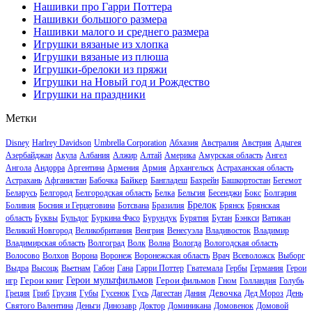
Нашивки про Гарри Поттера
Нашивки большого размера
Нашивки малого и среднего размера
Игрушки вязаные из хлопка
Игрушки вязаные из плюша
Игрушки-брелоки из пряжи
Игрушки на Новый год и Рождество
Игрушки на праздники
Метки
Disney
Harlrey Davidson
Umbrella Corporation
Абхазия
Австралия
Австрия
Адыгея
Азербайджан
Акула
Албания
Алжир
Алтай
Америка
Амурская область
Ангел
Ангола
Андорра
Аргентина
Армения
Армия
Архангельск
Астраханская область
Байкер
Астрахань
Афганистан
Бабочка
Бангладеш
Бахрейн
Башкортостан
Бегемот
Беларусь
Белгород
Белгородская область
Белка
Бельгия
Бесенджи
Бокс
Болгария
Брелок
Боливия
Босния и Герцеговина
Ботсвана
Бразилия
Брянск
Брянская
область
Буквы
Бульдог
Буркина Фасо
Бурундук
Бурятия
Бутан
Бэнкси
Ватикан
Великий Новгород
Великобритания
Венгрия
Венесуэла
Владивосток
Владимир
Владимирская область
Волгоград
Волк
Волна
Вологда
Вологодская область
Волосово
Волхов
Ворона
Воронеж
Воронежская область
Врач
Всеволожск
Выборг
Выдра
Высоцк
Вьетнам
Габон
Гана
Гарри Поттер
Гватемала
Гербы
Германия
Герои
Герои книг
Герои мультфильмов
Герои фильмов
игр
Гном
Голландия
Голубь
Девочка
Греция
Гриб
Грузия
Губы
Гусенок
Гусь
Дагестан
Дания
Дед Мороз
День
Святого Валентина
Деньги
Динозавр
Доктор
Доминикана
Домовенок
Домовой