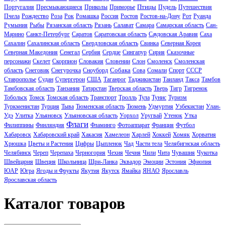
Птицы
Португалия
Пресмыкающиеся
Приколы
Приморье
Пудель
Путешествия
Пчела
Рождество
Роза
Рок
Ромашка
Россия
Ростов
Ростов-на-Дону
Рот
Руанда
Румыния
Рыбы
Рязанская область
Рязань
Салават
Самара
Самарская область
Сан-
Марино
Санкт-Петербург
Саратов
Саратовская область
Саудовская Аравия
Саха
Сахалин
Сахалинская область
Свердловская область
Свинка
Северная Корея
Северная Македония
Сенегал
Сербия
Сердце
Сингапур
Сирия
Сказочные
персонажи
Скелет
Скорпион
Словакия
Словении
Слон
Смоленск
Смоленская
Собака
область
Снеговик
Снегурочка
Сноуборд
Сова
Сомали
Спорт
СССР
Ставрополье
Судан
Супергерои
США
Таганрог
Таджикистан
Таиланд
Такса
Тамбов
Тамбовская область
Танзания
Татарстан
Тверская область
Тверь
Тигр
Тигренок
Тобольск
Томск
Томская область
Транспорт
Тролль
Тула
Тунис
Туризм
Туркменистан
Турция
Тыва
Тюменская область
Тюмень
Удмуртия
Узбекистан
Улан-
Удэ
Улитка
Ульяновск
Ульяновская область
Уорхол
Уругвай
Утенок
Утка
Флаги
Филиппины
Финляндия
Фламинго
Фотоаппарат
Франция
Футбол
Хабаровск
Хабаровский край
Хакасия
Хамелеон
Харлей
Хоккей
Хомяк
Хорватия
Хрюшка
Цветы и Растения
Цифры
Цыпленок
Чад
Части тела
Челябигнская область
Челябинск
Череп
Черепаха
Черногория
Чехия
Чечня
Чили
Чита
Чувашия
Чукотка
Швейцария
Швеция
Школьница
Шри-Ланка
Эквадор
Эмоции
Эстония
Эфиопия
ЮАР
Югра
Ягоды и Фрукты
Якутия
Якутск
Ямайка
ЯНАО
Ярославль
Ярославская область
Каталог товаров