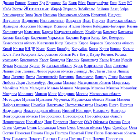
Дракон
Европа
Египет
Еда
Единорог
Ёж
Ежик
Ейск
Екатеринбург
Елец
Енот
ЕС
Животные
Зайчик
Заяц
Жаба
Жесты
Жираф
Журавль
Забайкалье
Зебра
Земноводные
Зима
Змея
Иваново
Ивановская область
Иероглиф
Ииндеец
Ингушетия
Индонезия
Инопланетянин
Иордания
Ирак
Иркутск
Иркутская область
Ирландия
Искусство
Исландия
Испания
Италия
Йемен
Кабардино-Балкария
Казань
Калининград
Калмыкия
Калуга
Калужская область
Камбоджа
Камерун
Камчатка
Канада
Капибара
Карачаево-Черкессия
Карелия
Карты
Катар
Кед
Кемерово
Кемеровская область
Кингисепп
Кипр
Кириши
Киров
Кировск
Кировская область
Китай
Клыки
КНДР
Коала
Козел
Колибри
Колумбия
Конго
Корги
Корова
Космос
Кот
Кошка
Коста-Рика
Кострома
Костромская область
Кот-д’Ивуар
Котенок
Кролик
краснодар
Красноярск
Крест
Крокодил
Кронштадт
Крым
Крыса
Кувейт
Кукла
Куколка
Курган
Курганская область
Курск
Кыргызстан
Лаос
Ласточка
Латвия
Лев
Ленивец
Ленинградская область
Леопард
Лес
Ливан
Ливия
Липецк
Лиса
Лисичка
Литва
Лихтинштейн
Логотипы
Ломоносов
Лошадь
Лыжи
Львенок
Любовь
Люди
Люксембург
Лягушка
Магадан
Магаданская область
Мадагаскар
Медведь
Мишка
Малайзия
Мали
Мальдивы
Мальта
Машина
Мексика
Мозамбик
Молдова
Моллюск
Монако
Мопс
Мордовия
Москва
Московская область
Мотоцикл
Музыка
Музыкант
Мурманск
Мурманская область
Мышь
Мьянма
Наборы нашивок
Намибия
Насекомые
Настольные игры
Находка
Нигер
Нигерия
Нидерланды
Нижегородская область
Нижний Новгород
Никарагуа
Новгород
Новгородская область
Новороссийск
Новосибирск
Новосибирская область
Новочеркасск
Новый год
Нож
Норвегия
Носорог
ОАЭ
Обезьяна
Овечка
Овца
Огонь
Одежда
Олень
Олимпиада
Оман
Омск
Омская область
Орел
Оренбург
Осел
Осетия
Пакистан
Панама
Панда
Пантера
Парагвай
Паук
Пенза
Пензенская область
Перу
Пикалево
Пикассо
Пингвин
Пицца
Польша
Пони
Пончик
Поросенок