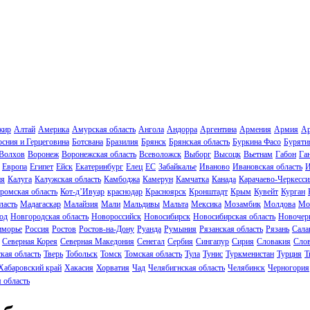
жир
Алтай
Америка
Амурская область
Ангола
Андорра
Аргентина
Армения
Армия
Ар
осния и Герцеговина
Ботсвана
Бразилия
Брянск
Брянская область
Буркина Фасо
Буряти
Волхов
Воронеж
Воронежская область
Всеволожск
Выборг
Высоцк
Вьетнам
Габон
Га
Европа
Египет
Ейск
Екатеринбург
Елец
ЕС
Забайкалье
Иваново
Ивановская область
И
ия
Калуга
Калужская область
Камбоджа
Камерун
Камчатка
Канада
Карачаево-Черкесси
ромская область
Кот-д’Ивуар
краснодар
Красноярск
Кронштадт
Крым
Кувейт
Курган
ласть
Мадагаскар
Малайзия
Мали
Мальдивы
Мальта
Мексика
Мозамбик
Молдова
Мо
од
Новгородская область
Новороссийск
Новосибирск
Новосибирская область
Новочер
иморье
Россия
Ростов
Ростов-на-Дону
Руанда
Румыния
Рязанская область
Рязань
Сала
Северная Корея
Северная Македония
Сенегал
Сербия
Сингапур
Сирия
Словакия
Сло
кая область
Тверь
Тобольск
Томск
Томская область
Тула
Тунис
Туркменистан
Турция
Т
Хабаровский край
Хакасия
Хорватия
Чад
Челябигнская область
Челябинск
Черногория
 область