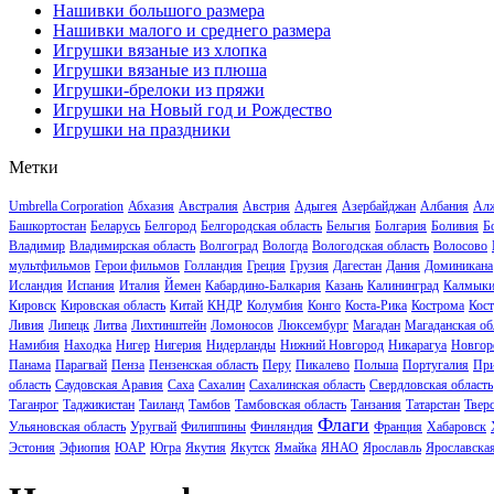
Нашивки большого размера
Нашивки малого и среднего размера
Игрушки вязаные из хлопка
Игрушки вязаные из плюша
Игрушки-брелоки из пряжи
Игрушки на Новый год и Рождество
Игрушки на праздники
Метки
Umbrella Corporation
Абхазия
Австралия
Австрия
Адыгея
Азербайджан
Албания
Ал
Башкортостан
Беларусь
Белгород
Белгородская область
Бельгия
Болгария
Боливия
Б
Владимир
Владимирская область
Волгоград
Вологда
Вологодская область
Волосово
мультфильмов
Герои фильмов
Голландия
Греция
Грузия
Дагестан
Дания
Доминикана
Исландия
Испания
Италия
Йемен
Кабардино-Балкария
Казань
Калининград
Калмык
Кировск
Кировская область
Китай
КНДР
Колумбия
Конго
Коста-Рика
Кострома
Кост
Ливия
Липецк
Литва
Лихтинштейн
Ломоносов
Люксембург
Магадан
Магаданская об
Намибия
Находка
Нигер
Нигерия
Нидерланды
Нижний Новгород
Никарагуа
Новгор
Панама
Парагвай
Пенза
Пензенская область
Перу
Пикалево
Польша
Португалия
Пр
область
Саудовская Аравия
Саха
Сахалин
Сахалинская область
Свердловская область
Таганрог
Таджикистан
Таиланд
Тамбов
Тамбовская область
Танзания
Татарстан
Тверс
Флаги
Ульяновская область
Уругвай
Филиппины
Финляндия
Франция
Хабаровск
Эстония
Эфиопия
ЮАР
Югра
Якутия
Якутск
Ямайка
ЯНАО
Ярославль
Ярославская