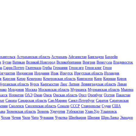
хангельск
Астраханская область
Астрахань
Афганистан
Бангладеш
Бахрейн
я
Бутан
Ватикан
Великий Новгород
Великобритания
Венгрия
Венесуэла
Владивосток
на
Гарри Поттер
Гватемала
Гербы
Германия
Герои игр
Герои книг
Герои
нгушетия
Индонезия
Иордания
Ирак
Иркутск
Иркутская область
Ирландия
я
Карелия
Катар
Кемерово
Кемеровская область
Кингисепп
Кипр
Кириши
Киров
Курганская область
Курск
Кыргызстан
Лаос
Латвия
Ленинградская область
Ливан
нако
Мордовия
Москва
Московская область
Мурманск
Мурманская область
Мьянма
касск
Норвегия
ОАЭ
Оман
Омск
Омская область
Орел
Оренбург
Осетия
Пакистан
ват
Самара
Самарская область
Сан-Марино
Санкт-Петербург
Саратов
Саратовская
вении
Смоленск
Смоленская область
Сомали
СССР
Ставрополье
Судан
США
ыва
Тюменская область
Тюмень
Удмуртия
Узбекистан
Улан-Удэ
Ульяновск
Чехия
Чечня
Чили
Чита
Чувашия
Чукотка
Швейцария
Швеция
Шри-Ланка
Эквадор