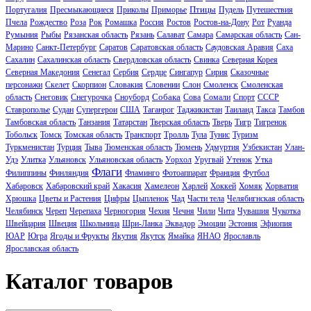
Птицы
Португалия
Пресмыкающиеся
Приколы
Приморье
Пудель
Путешествия
Пчела
Рождество
Роза
Рок
Ромашка
Россия
Ростов
Ростов-на-Дону
Рот
Руанда
Румыния
Рыбы
Рязанская область
Рязань
Салават
Самара
Самарская область
Сан-
Марино
Санкт-Петербург
Саратов
Саратовская область
Саудовская Аравия
Саха
Сахалин
Сахалинская область
Свердловская область
Свинка
Северная Корея
Северная Македония
Сенегал
Сербия
Сердце
Сингапур
Сирия
Сказочные
персонажи
Скелет
Скорпион
Словакия
Словении
Слон
Смоленск
Смоленская
Собака
область
Снеговик
Снегурочка
Сноуборд
Сова
Сомали
Спорт
СССР
Ставрополье
Судан
Супергерои
США
Таганрог
Таджикистан
Таиланд
Такса
Тамбов
Тамбовская область
Танзания
Татарстан
Тверская область
Тверь
Тигр
Тигренок
Тобольск
Томск
Томская область
Транспорт
Тролль
Тула
Тунис
Туризм
Туркменистан
Турция
Тыва
Тюменская область
Тюмень
Удмуртия
Узбекистан
Улан-
Удэ
Улитка
Ульяновск
Ульяновская область
Уорхол
Уругвай
Утенок
Утка
Флаги
Филиппины
Финляндия
Фламинго
Фотоаппарат
Франция
Футбол
Хабаровск
Хабаровский край
Хакасия
Хамелеон
Харлей
Хоккей
Хомяк
Хорватия
Хрюшка
Цветы и Растения
Цифры
Цыпленок
Чад
Части тела
Челябигнская область
Челябинск
Череп
Черепаха
Черногория
Чехия
Чечня
Чили
Чита
Чувашия
Чукотка
Швейцария
Швеция
Школьница
Шри-Ланка
Эквадор
Эмоции
Эстония
Эфиопия
ЮАР
Югра
Ягоды и Фрукты
Якутия
Якутск
Ямайка
ЯНАО
Ярославль
Ярославская область
Каталог товаров