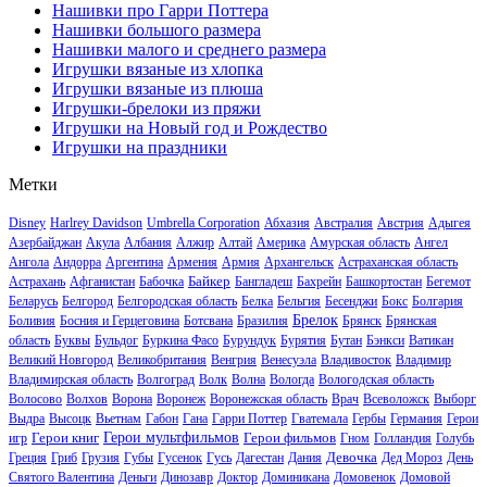
Нашивки про Гарри Поттера
Нашивки большого размера
Нашивки малого и среднего размера
Игрушки вязаные из хлопка
Игрушки вязаные из плюша
Игрушки-брелоки из пряжи
Игрушки на Новый год и Рождество
Игрушки на праздники
Метки
Disney
Harlrey Davidson
Umbrella Corporation
Абхазия
Австралия
Австрия
Адыгея
Азербайджан
Акула
Албания
Алжир
Алтай
Америка
Амурская область
Ангел
Ангола
Андорра
Аргентина
Армения
Армия
Архангельск
Астраханская область
Байкер
Астрахань
Афганистан
Бабочка
Бангладеш
Бахрейн
Башкортостан
Бегемот
Беларусь
Белгород
Белгородская область
Белка
Бельгия
Бесенджи
Бокс
Болгария
Брелок
Боливия
Босния и Герцеговина
Ботсвана
Бразилия
Брянск
Брянская
область
Буквы
Бульдог
Буркина Фасо
Бурундук
Бурятия
Бутан
Бэнкси
Ватикан
Великий Новгород
Великобритания
Венгрия
Венесуэла
Владивосток
Владимир
Владимирская область
Волгоград
Волк
Волна
Вологда
Вологодская область
Волосово
Волхов
Ворона
Воронеж
Воронежская область
Врач
Всеволожск
Выборг
Выдра
Высоцк
Вьетнам
Габон
Гана
Гарри Поттер
Гватемала
Гербы
Германия
Герои
Герои книг
Герои мультфильмов
Герои фильмов
игр
Гном
Голландия
Голубь
Девочка
Греция
Гриб
Грузия
Губы
Гусенок
Гусь
Дагестан
Дания
Дед Мороз
День
Святого Валентина
Деньги
Динозавр
Доктор
Доминикана
Домовенок
Домовой