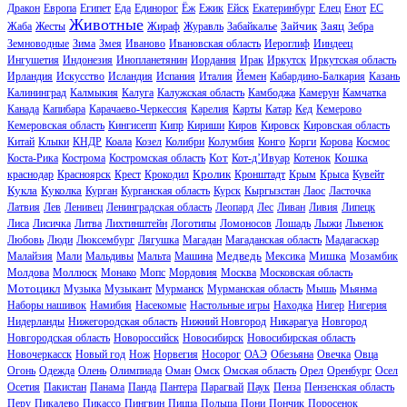
Дракон
Европа
Египет
Еда
Единорог
Ёж
Ежик
Ейск
Екатеринбург
Елец
Енот
ЕС
Животные
Зайчик
Заяц
Жаба
Жесты
Жираф
Журавль
Забайкалье
Зебра
Земноводные
Зима
Змея
Иваново
Ивановская область
Иероглиф
Ииндеец
Ингушетия
Индонезия
Инопланетянин
Иордания
Ирак
Иркутск
Иркутская область
Ирландия
Искусство
Исландия
Испания
Италия
Йемен
Кабардино-Балкария
Казань
Калининград
Калмыкия
Калуга
Калужская область
Камбоджа
Камерун
Камчатка
Канада
Капибара
Карачаево-Черкессия
Карелия
Карты
Катар
Кед
Кемерово
Кемеровская область
Кингисепп
Кипр
Кириши
Киров
Кировск
Кировская область
Китай
Клыки
КНДР
Коала
Козел
Колибри
Колумбия
Конго
Корги
Корова
Космос
Кот
Кошка
Коста-Рика
Кострома
Костромская область
Кот-д’Ивуар
Котенок
Кролик
краснодар
Красноярск
Крест
Крокодил
Кронштадт
Крым
Крыса
Кувейт
Кукла
Куколка
Курган
Курганская область
Курск
Кыргызстан
Лаос
Ласточка
Латвия
Лев
Ленивец
Ленинградская область
Леопард
Лес
Ливан
Ливия
Липецк
Лиса
Лисичка
Литва
Лихтинштейн
Логотипы
Ломоносов
Лошадь
Лыжи
Львенок
Любовь
Люди
Люксембург
Лягушка
Магадан
Магаданская область
Мадагаскар
Медведь
Мишка
Малайзия
Мали
Мальдивы
Мальта
Машина
Мексика
Мозамбик
Молдова
Моллюск
Монако
Мопс
Мордовия
Москва
Московская область
Мотоцикл
Музыка
Музыкант
Мурманск
Мурманская область
Мышь
Мьянма
Наборы нашивок
Намибия
Насекомые
Настольные игры
Находка
Нигер
Нигерия
Нидерланды
Нижегородская область
Нижний Новгород
Никарагуа
Новгород
Новгородская область
Новороссийск
Новосибирск
Новосибирская область
Новочеркасск
Новый год
Нож
Норвегия
Носорог
ОАЭ
Обезьяна
Овечка
Овца
Огонь
Одежда
Олень
Олимпиада
Оман
Омск
Омская область
Орел
Оренбург
Осел
Осетия
Пакистан
Панама
Панда
Пантера
Парагвай
Паук
Пенза
Пензенская область
Перу
Пикалево
Пикассо
Пингвин
Пицца
Польша
Пони
Пончик
Поросенок