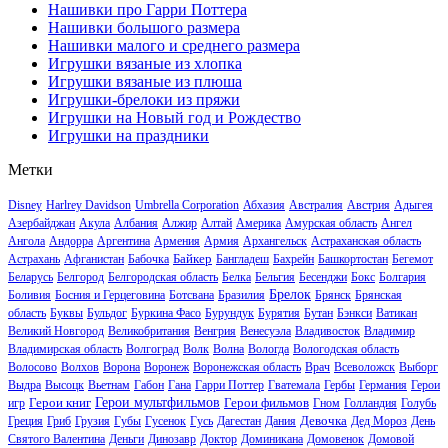
Нашивки про Гарри Поттера
Нашивки большого размера
Нашивки малого и среднего размера
Игрушки вязаные из хлопка
Игрушки вязаные из плюша
Игрушки-брелоки из пряжи
Игрушки на Новый год и Рождество
Игрушки на праздники
Метки
Disney
Harlrey Davidson
Umbrella Corporation
Абхазия
Австралия
Австрия
Адыгея
Азербайджан
Акула
Албания
Алжир
Алтай
Америка
Амурская область
Ангел
Ангола
Андорра
Аргентина
Армения
Армия
Архангельск
Астраханская область
Байкер
Астрахань
Афганистан
Бабочка
Бангладеш
Бахрейн
Башкортостан
Бегемот
Беларусь
Белгород
Белгородская область
Белка
Бельгия
Бесенджи
Бокс
Болгария
Брелок
Боливия
Босния и Герцеговина
Ботсвана
Бразилия
Брянск
Брянская
область
Буквы
Бульдог
Буркина Фасо
Бурундук
Бурятия
Бутан
Бэнкси
Ватикан
Великий Новгород
Великобритания
Венгрия
Венесуэла
Владивосток
Владимир
Владимирская область
Волгоград
Волк
Волна
Вологда
Вологодская область
Волосово
Волхов
Ворона
Воронеж
Воронежская область
Врач
Всеволожск
Выборг
Выдра
Высоцк
Вьетнам
Габон
Гана
Гарри Поттер
Гватемала
Гербы
Германия
Герои
Герои книг
Герои мультфильмов
Герои фильмов
игр
Гном
Голландия
Голубь
Девочка
Греция
Гриб
Грузия
Губы
Гусенок
Гусь
Дагестан
Дания
Дед Мороз
День
Святого Валентина
Деньги
Динозавр
Доктор
Доминикана
Домовенок
Домовой