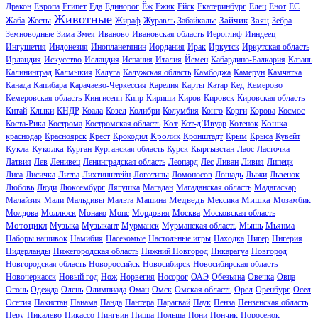
Дракон
Европа
Египет
Еда
Единорог
Ёж
Ежик
Ейск
Екатеринбург
Елец
Енот
ЕС
Животные
Зайчик
Заяц
Жаба
Жесты
Жираф
Журавль
Забайкалье
Зебра
Земноводные
Зима
Змея
Иваново
Ивановская область
Иероглиф
Ииндеец
Ингушетия
Индонезия
Инопланетянин
Иордания
Ирак
Иркутск
Иркутская область
Ирландия
Искусство
Исландия
Испания
Италия
Йемен
Кабардино-Балкария
Казань
Калининград
Калмыкия
Калуга
Калужская область
Камбоджа
Камерун
Камчатка
Канада
Капибара
Карачаево-Черкессия
Карелия
Карты
Катар
Кед
Кемерово
Кемеровская область
Кингисепп
Кипр
Кириши
Киров
Кировск
Кировская область
Китай
Клыки
КНДР
Коала
Козел
Колибри
Колумбия
Конго
Корги
Корова
Космос
Кот
Кошка
Коста-Рика
Кострома
Костромская область
Кот-д’Ивуар
Котенок
Кролик
краснодар
Красноярск
Крест
Крокодил
Кронштадт
Крым
Крыса
Кувейт
Кукла
Куколка
Курган
Курганская область
Курск
Кыргызстан
Лаос
Ласточка
Латвия
Лев
Ленивец
Ленинградская область
Леопард
Лес
Ливан
Ливия
Липецк
Лиса
Лисичка
Литва
Лихтинштейн
Логотипы
Ломоносов
Лошадь
Лыжи
Львенок
Любовь
Люди
Люксембург
Лягушка
Магадан
Магаданская область
Мадагаскар
Медведь
Мишка
Малайзия
Мали
Мальдивы
Мальта
Машина
Мексика
Мозамбик
Молдова
Моллюск
Монако
Мопс
Мордовия
Москва
Московская область
Мотоцикл
Музыка
Музыкант
Мурманск
Мурманская область
Мышь
Мьянма
Наборы нашивок
Намибия
Насекомые
Настольные игры
Находка
Нигер
Нигерия
Нидерланды
Нижегородская область
Нижний Новгород
Никарагуа
Новгород
Новгородская область
Новороссийск
Новосибирск
Новосибирская область
Новочеркасск
Новый год
Нож
Норвегия
Носорог
ОАЭ
Обезьяна
Овечка
Овца
Огонь
Одежда
Олень
Олимпиада
Оман
Омск
Омская область
Орел
Оренбург
Осел
Осетия
Пакистан
Панама
Панда
Пантера
Парагвай
Паук
Пенза
Пензенская область
Перу
Пикалево
Пикассо
Пингвин
Пицца
Польша
Пони
Пончик
Поросенок