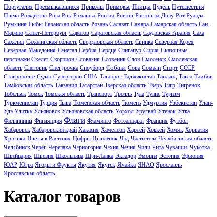
Птицы
Португалия
Пресмыкающиеся
Приколы
Приморье
Пудель
Путешествия
Пчела
Рождество
Роза
Рок
Ромашка
Россия
Ростов
Ростов-на-Дону
Рот
Руанда
Румыния
Рыбы
Рязанская область
Рязань
Салават
Самара
Самарская область
Сан-
Марино
Санкт-Петербург
Саратов
Саратовская область
Саудовская Аравия
Саха
Сахалин
Сахалинская область
Свердловская область
Свинка
Северная Корея
Северная Македония
Сенегал
Сербия
Сердце
Сингапур
Сирия
Сказочные
персонажи
Скелет
Скорпион
Словакия
Словении
Слон
Смоленск
Смоленская
Собака
область
Снеговик
Снегурочка
Сноуборд
Сова
Сомали
Спорт
СССР
Ставрополье
Судан
Супергерои
США
Таганрог
Таджикистан
Таиланд
Такса
Тамбов
Тамбовская область
Танзания
Татарстан
Тверская область
Тверь
Тигр
Тигренок
Тобольск
Томск
Томская область
Транспорт
Тролль
Тула
Тунис
Туризм
Туркменистан
Турция
Тыва
Тюменская область
Тюмень
Удмуртия
Узбекистан
Улан-
Удэ
Улитка
Ульяновск
Ульяновская область
Уорхол
Уругвай
Утенок
Утка
Флаги
Филиппины
Финляндия
Фламинго
Фотоаппарат
Франция
Футбол
Хабаровск
Хабаровский край
Хакасия
Хамелеон
Харлей
Хоккей
Хомяк
Хорватия
Хрюшка
Цветы и Растения
Цифры
Цыпленок
Чад
Части тела
Челябигнская область
Челябинск
Череп
Черепаха
Черногория
Чехия
Чечня
Чили
Чита
Чувашия
Чукотка
Швейцария
Швеция
Школьница
Шри-Ланка
Эквадор
Эмоции
Эстония
Эфиопия
ЮАР
Югра
Ягоды и Фрукты
Якутия
Якутск
Ямайка
ЯНАО
Ярославль
Ярославская область
Каталог товаров