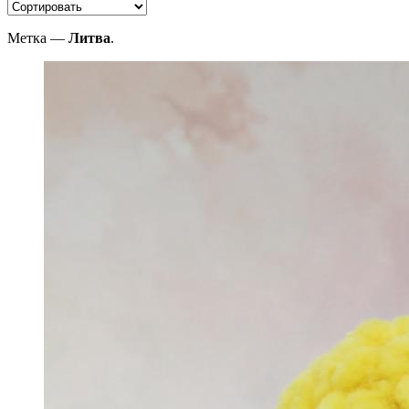
Метка —
Литва
.