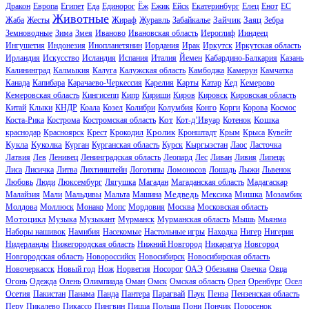
Дракон
Европа
Египет
Еда
Единорог
Ёж
Ежик
Ейск
Екатеринбург
Елец
Енот
ЕС
Животные
Зайчик
Заяц
Жаба
Жесты
Жираф
Журавль
Забайкалье
Зебра
Земноводные
Зима
Змея
Иваново
Ивановская область
Иероглиф
Ииндеец
Ингушетия
Индонезия
Инопланетянин
Иордания
Ирак
Иркутск
Иркутская область
Ирландия
Искусство
Исландия
Испания
Италия
Йемен
Кабардино-Балкария
Казань
Калининград
Калмыкия
Калуга
Калужская область
Камбоджа
Камерун
Камчатка
Канада
Капибара
Карачаево-Черкессия
Карелия
Карты
Катар
Кед
Кемерово
Кемеровская область
Кингисепп
Кипр
Кириши
Киров
Кировск
Кировская область
Китай
Клыки
КНДР
Коала
Козел
Колибри
Колумбия
Конго
Корги
Корова
Космос
Кот
Кошка
Коста-Рика
Кострома
Костромская область
Кот-д’Ивуар
Котенок
Кролик
краснодар
Красноярск
Крест
Крокодил
Кронштадт
Крым
Крыса
Кувейт
Кукла
Куколка
Курган
Курганская область
Курск
Кыргызстан
Лаос
Ласточка
Латвия
Лев
Ленивец
Ленинградская область
Леопард
Лес
Ливан
Ливия
Липецк
Лиса
Лисичка
Литва
Лихтинштейн
Логотипы
Ломоносов
Лошадь
Лыжи
Львенок
Любовь
Люди
Люксембург
Лягушка
Магадан
Магаданская область
Мадагаскар
Медведь
Мишка
Малайзия
Мали
Мальдивы
Мальта
Машина
Мексика
Мозамбик
Молдова
Моллюск
Монако
Мопс
Мордовия
Москва
Московская область
Мотоцикл
Музыка
Музыкант
Мурманск
Мурманская область
Мышь
Мьянма
Наборы нашивок
Намибия
Насекомые
Настольные игры
Находка
Нигер
Нигерия
Нидерланды
Нижегородская область
Нижний Новгород
Никарагуа
Новгород
Новгородская область
Новороссийск
Новосибирск
Новосибирская область
Новочеркасск
Новый год
Нож
Норвегия
Носорог
ОАЭ
Обезьяна
Овечка
Овца
Огонь
Одежда
Олень
Олимпиада
Оман
Омск
Омская область
Орел
Оренбург
Осел
Осетия
Пакистан
Панама
Панда
Пантера
Парагвай
Паук
Пенза
Пензенская область
Перу
Пикалево
Пикассо
Пингвин
Пицца
Польша
Пони
Пончик
Поросенок