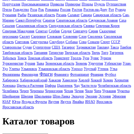
Птицы
Португалия
Пресмыкающиеся
Приколы
Приморье
Пудель
Путешествия
Пчела
Рождество
Роза
Рок
Ромашка
Россия
Ростов
Ростов-на-Дону
Рот
Руанда
Румыния
Рыбы
Рязанская область
Рязань
Салават
Самара
Самарская область
Сан-
Марино
Санкт-Петербург
Саратов
Саратовская область
Саудовская Аравия
Саха
Сахалин
Сахалинская область
Свердловская область
Свинка
Северная Корея
Северная Македония
Сенегал
Сербия
Сердце
Сингапур
Сирия
Сказочные
персонажи
Скелет
Скорпион
Словакия
Словении
Слон
Смоленск
Смоленская
Собака
область
Снеговик
Снегурочка
Сноуборд
Сова
Сомали
Спорт
СССР
Ставрополье
Судан
Супергерои
США
Таганрог
Таджикистан
Таиланд
Такса
Тамбов
Тамбовская область
Танзания
Татарстан
Тверская область
Тверь
Тигр
Тигренок
Тобольск
Томск
Томская область
Транспорт
Тролль
Тула
Тунис
Туризм
Туркменистан
Турция
Тыва
Тюменская область
Тюмень
Удмуртия
Узбекистан
Улан-
Удэ
Улитка
Ульяновск
Ульяновская область
Уорхол
Уругвай
Утенок
Утка
Флаги
Филиппины
Финляндия
Фламинго
Фотоаппарат
Франция
Футбол
Хабаровск
Хабаровский край
Хакасия
Хамелеон
Харлей
Хоккей
Хомяк
Хорватия
Хрюшка
Цветы и Растения
Цифры
Цыпленок
Чад
Части тела
Челябигнская область
Челябинск
Череп
Черепаха
Черногория
Чехия
Чечня
Чили
Чита
Чувашия
Чукотка
Швейцария
Швеция
Школьница
Шри-Ланка
Эквадор
Эмоции
Эстония
Эфиопия
ЮАР
Югра
Ягоды и Фрукты
Якутия
Якутск
Ямайка
ЯНАО
Ярославль
Ярославская область
Каталог товаров