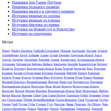
Нашивки про Гарри Поттера
Нашивки большого размера
Нашивки малого и среднего размера
Игрушки вязаные из хлопка
Игрушки вязаные из плюша
Игрушки-брелоки из пряжи
Игрушки на Новый год и Рождество
Игрушки на праздники
Метки
Disney
Harlrey Davidson
Umbrella Corporation
Абхазия
Австралия
Австрия
Адыгея
Азербайджан
Акула
Албания
Алжир
Алтай
Америка
Амурская область
Ангел
Ангола
Андорра
Аргентина
Армения
Армия
Архангельск
Астраханская область
Байкер
Астрахань
Афганистан
Бабочка
Бангладеш
Бахрейн
Башкортостан
Бегемот
Беларусь
Белгород
Белгородская область
Белка
Бельгия
Бесенджи
Бокс
Болгария
Брелок
Боливия
Босния и Герцеговина
Ботсвана
Бразилия
Брянск
Брянская
область
Буквы
Бульдог
Буркина Фасо
Бурундук
Бурятия
Бутан
Бэнкси
Ватикан
Великий Новгород
Великобритания
Венгрия
Венесуэла
Владивосток
Владимир
Владимирская область
Волгоград
Волк
Волна
Вологда
Вологодская область
Волосово
Волхов
Ворона
Воронеж
Воронежская область
Врач
Всеволожск
Выборг
Выдра
Высоцк
Вьетнам
Габон
Гана
Гарри Поттер
Гватемала
Гербы
Германия
Герои
Герои книг
Герои мультфильмов
Герои фильмов
игр
Гном
Голландия
Голубь
Девочка
Греция
Гриб
Грузия
Губы
Гусенок
Гусь
Дагестан
Дания
Дед Мороз
День
Святого Валентина
Деньги
Динозавр
Доктор
Доминикана
Домовенок
Домовой