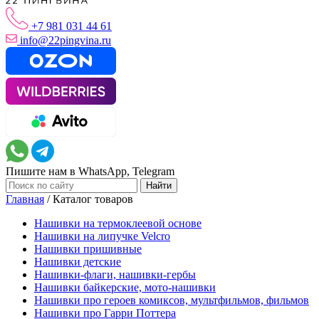
+7 981 031 44 61
info@22pingvina.ru
Пишите нам в WhatsApp, Telegram
Главная
/
Каталог товаров
Нашивки на термоклеевой основе
Нашивки на липучке Velcro
Нашивки пришивные
Нашивки детские
Нашивки-флаги, нашивки-гербы
Нашивки байкерские, мото-нашивки
Нашивки про героев комиксов, мультфильмов, фильмов
Нашивки про Гарри Поттера