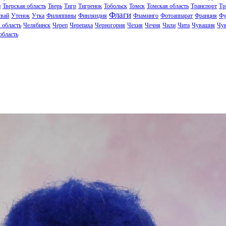
н
Тверская область
Тверь
Тигр
Тигренок
Тобольск
Томск
Томская область
Транспорт
Тр
Флаги
вай
Утенок
Утка
Филиппины
Финляндия
Фламинго
Фотоаппарат
Франция
Фу
 область
Челябинск
Череп
Черепаха
Черногория
Чехия
Чечня
Чили
Чита
Чувашия
Чук
область