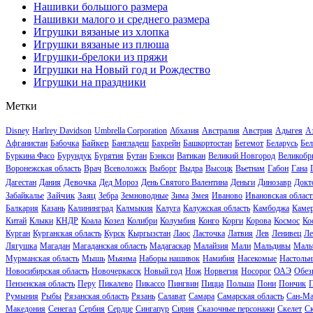
Нашивки большого размера
Нашивки малого и среднего размера
Игрушки вязаные из хлопка
Игрушки вязаные из плюша
Игрушки-брелоки из пряжи
Игрушки на Новый год и Рождество
Игрушки на праздники
Метки
Disney
Harlrey Davidson
Umbrella Corporation
Абхазия
Австралия
Австрия
Адыгея
А
Байкер
Афганистан
Бабочка
Бангладеш
Бахрейн
Башкортостан
Бегемот
Беларусь
Бел
Буркина Фасо
Бурундук
Бурятия
Бутан
Бэнкси
Ватикан
Великий Новгород
Великобр
Воронежская область
Врач
Всеволожск
Выборг
Выдра
Высоцк
Вьетнам
Габон
Гана
Девочка
Дагестан
Дания
Дед Мороз
День Святого Валентина
Деньги
Динозавр
Докт
Зайчик
Заяц
Забайкалье
Зебра
Земноводные
Зима
Змея
Иваново
Ивановская област
Балкария
Казань
Калининград
Калмыкия
Калуга
Калужская область
Камбоджа
Каме
Китай
Клыки
КНДР
Коала
Козел
Колибри
Колумбия
Конго
Корги
Корова
Космос
Ко
Курган
Курганская область
Курск
Кыргызстан
Лаос
Ласточка
Латвия
Лев
Ленивец
Ле
Лягушка
Магадан
Магаданская область
Мадагаскар
Малайзия
Мали
Мальдивы
Маль
Мурманская область
Мышь
Мьянма
Наборы нашивок
Намибия
Насекомые
Настольн
Новосибирская область
Новочеркасск
Новый год
Нож
Норвегия
Носорог
ОАЭ
Обез
Пензенская область
Перу
Пикалево
Пикассо
Пингвин
Пицца
Польша
Пони
Пончик
Румыния
Рыбы
Рязанская область
Рязань
Салават
Самара
Самарская область
Сан-Ма
Македония
Сенегал
Сербия
Сердце
Сингапур
Сирия
Сказочные персонажи
Скелет
С