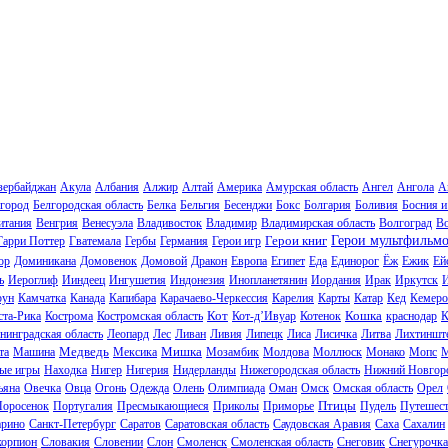
зербайджан
Акула
Албания
Алжир
Алтай
Америка
Амурская область
Ангел
Ангола
А
город
Белгородская область
Белка
Бельгия
Бесенджи
Бокс
Болгария
Боливия
Босния и
итания
Венгрия
Венесуэла
Владивосток
Владимир
Владимирская область
Волгоград
В
Герои книг
Герои мультфильм
Гарри Поттер
Гватемала
Гербы
Германия
Герои игр
ор
Доминикана
Домовенок
Домовой
Дракон
Европа
Египет
Еда
Единорог
Ёж
Ежик
Ей
ь
Иероглиф
Ииндеец
Ингушетия
Индонезия
Инопланетянин
Иордания
Ирак
Иркутск
И
рун
Камчатка
Канада
Капибара
Карачаево-Черкессия
Карелия
Карты
Катар
Кед
Кемеро
Кот
Кошка
ста-Рика
Кострома
Костромская область
Кот-д’Ивуар
Котенок
краснодар
К
нинградская область
Леопард
Лес
Ливан
Ливия
Липецк
Лиса
Лисичка
Литва
Лихтиншт
Медведь
Мишка
та
Машина
Мексика
Мозамбик
Молдова
Моллюск
Монако
Мопс
М
ые игры
Находка
Нигер
Нигерия
Нидерланды
Нижегородская область
Нижний Новгор
ьяна
Овечка
Овца
Огонь
Одежда
Олень
Олимпиада
Оман
Омск
Омская область
Орел
Птицы
Поросенок
Португалия
Пресмыкающиеся
Приколы
Приморье
Пудель
Путешес
рино
Санкт-Петербург
Саратов
Саратовская область
Саудовская Аравия
Саха
Сахалин
корпион
Словакия
Словении
Слон
Смоленск
Смоленская область
Снеговик
Снегурочка