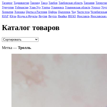
Таганрог
Таджикистан
Таиланд
Такса
Тамбов
Тамбовская область
Танзания
Татарста
Удмуртия
Узбекистан
Улан-Удэ
Улитка
Ульяновск
Ульяновская область
Уорхол
Уруг
Хорватия
Хрюшка
Цветы и Растения
Цифры
Цыпленок
Чад
Части тела
Челябигнская
ЮАР
Югра
Ягоды и Фрукты
Якутия
Якутск
Ямайка
ЯНАО
Ярославль
Ярославская 
Каталог товаров
Метка —
Тролль
.