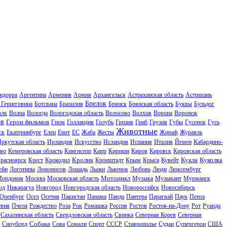
ндорра
Аргентина
Армения
Армия
Архангельск
Астраханская область
Астрахань
Брелок
 Герцеговина
Ботсвана
Бразилия
Брянск
Брянская область
Буквы
Бульдог
олк
Волна
Вологда
Вологодская область
Волосово
Волхов
Ворона
Воронеж
ов
Герои фильмов
Гном
Голландия
Голубь
Греция
Гриб
Грузия
Губы
Гусенок
Гусь
Животные
ск
Екатеринбург
Елец
Енот
ЕС
Жаба
Жесты
Жираф
Журавль
ркутская область
Ирландия
Искусство
Исландия
Испания
Италия
Йемен
Кабардино-
во
Кемеровская область
Кингисепп
Кипр
Кириши
Киров
Кировск
Кировская область
Кролик
Кукла
Куколка
расноярск
Крест
Крокодил
Кронштадт
Крым
Крыса
Кувейт
ейн
Логотипы
Ломоносов
Лошадь
Лыжи
Львенок
Любовь
Люди
Люксембург
Мотоцикл
ордовия
Москва
Московская область
Музыка
Музыкант
Мурманск
од
Никарагуа
Новгород
Новгородская область
Новороссийск
Новосибирск
Оренбург
Осел
Осетия
Пакистан
Панама
Панда
Пантера
Парагвай
Паук
Пенза
твия
Пчела
Рождество
Роза
Рок
Ромашка
Россия
Ростов
Ростов-на-Дону
Рот
Руанда
Сахалинская область
Свердловская область
Свинка
Северная Корея
Северная
Собака
Сноуборд
Сова
Сомали
Спорт
СССР
Ставрополье
Судан
Супергерои
США