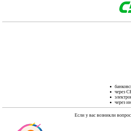
банковск
через С
электро
через и
Если у вас возникли вопро