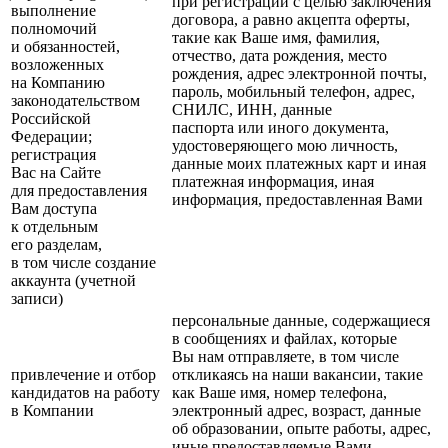
при регистрации с целью заключения
выполнение
договора, а равно акцепта оферты,
полномочий
такие как Ваше имя, фамилия,
и обязанностей,
отчество, дата рождения, место
возложенных
рождения, адрес электронной почты,
на Компанию
пароль, мобильный телефон, адрес,
законодательством
СНИЛС, ИНН, данные
Российской
паспорта или иного документа,
Федерации;
удостоверяющего мою личность,
регистрация
данные моих платежных карт и иная
Вас на Сайте
платежная информация, иная
для предоставления
информация, предоставленная Вами
Вам доступа
к отдельным
его разделам,
в том числе создание
аккаунта
(учетной
записи)
персональные данные, содержащиеся
в сообщениях и файлах, которые
Вы нам отправляете, в том числе
привлечение и отбор
откликаясь на наши вакансии, такие
кандидатов на работу
как Ваше имя, номер телефона,
в Компании
электронный адрес, возраст, данные
об образовании, опыте работы, адрес,
иные предоставляемые Вами