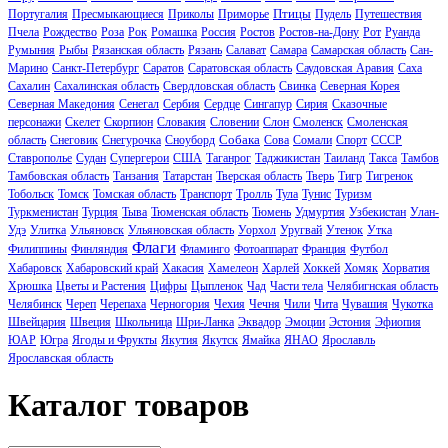
Птицы
Португалия
Пресмыкающиеся
Приколы
Приморье
Пудель
Путешествия
Пчела
Рождество
Роза
Рок
Ромашка
Россия
Ростов
Ростов-на-Дону
Рот
Руанда
Румыния
Рыбы
Рязанская область
Рязань
Салават
Самара
Самарская область
Сан-
Марино
Санкт-Петербург
Саратов
Саратовская область
Саудовская Аравия
Саха
Сахалин
Сахалинская область
Свердловская область
Свинка
Северная Корея
Северная Македония
Сенегал
Сербия
Сердце
Сингапур
Сирия
Сказочные
персонажи
Скелет
Скорпион
Словакия
Словении
Слон
Смоленск
Смоленская
Собака
область
Снеговик
Снегурочка
Сноуборд
Сова
Сомали
Спорт
СССР
Ставрополье
Судан
Супергерои
США
Таганрог
Таджикистан
Таиланд
Такса
Тамбов
Тамбовская область
Танзания
Татарстан
Тверская область
Тверь
Тигр
Тигренок
Тобольск
Томск
Томская область
Транспорт
Тролль
Тула
Тунис
Туризм
Туркменистан
Турция
Тыва
Тюменская область
Тюмень
Удмуртия
Узбекистан
Улан-
Удэ
Улитка
Ульяновск
Ульяновская область
Уорхол
Уругвай
Утенок
Утка
Флаги
Филиппины
Финляндия
Фламинго
Фотоаппарат
Франция
Футбол
Хабаровск
Хабаровский край
Хакасия
Хамелеон
Харлей
Хоккей
Хомяк
Хорватия
Хрюшка
Цветы и Растения
Цифры
Цыпленок
Чад
Части тела
Челябигнская область
Челябинск
Череп
Черепаха
Черногория
Чехия
Чечня
Чили
Чита
Чувашия
Чукотка
Швейцария
Швеция
Школьница
Шри-Ланка
Эквадор
Эмоции
Эстония
Эфиопия
ЮАР
Югра
Ягоды и Фрукты
Якутия
Якутск
Ямайка
ЯНАО
Ярославль
Ярославская область
Каталог товаров