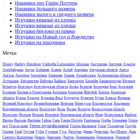
Нашивки про Гарри Поттера
Нашивки большого размера
Нашивки малого и среднего размера
Игрушки вязаные из хлопка
Игрушки вязаные из плюша
Игрушки-брелоки из пряжи
Игрушки на Новый год и Рождество
Игрушки на праздники
Метки
Disney
Harlrey Davidson
Umbrella Corporation
Абхазия
Австралия
Австрия
Адыгея
Азербайджан
Акула
Албания
Алжир
Алтай
Америка
Амурская область
Ангел
Ангола
Андорра
Аргентина
Армения
Армия
Архангельск
Астраханская область
Байкер
Астрахань
Афганистан
Бабочка
Бангладеш
Бахрейн
Башкортостан
Бегемот
Беларусь
Белгород
Белгородская область
Белка
Бельгия
Бесенджи
Бокс
Болгария
Брелок
Боливия
Босния и Герцеговина
Ботсвана
Бразилия
Брянск
Брянская
область
Буквы
Бульдог
Буркина Фасо
Бурундук
Бурятия
Бутан
Бэнкси
Ватикан
Великий Новгород
Великобритания
Венгрия
Венесуэла
Владивосток
Владимир
Владимирская область
Волгоград
Волк
Волна
Вологда
Вологодская область
Волосово
Волхов
Ворона
Воронеж
Воронежская область
Врач
Всеволожск
Выборг
Выдра
Высоцк
Вьетнам
Габон
Гана
Гарри Поттер
Гватемала
Гербы
Германия
Герои
Герои книг
Герои мультфильмов
Герои фильмов
игр
Гном
Голландия
Голубь
Девочка
Греция
Гриб
Грузия
Губы
Гусенок
Гусь
Дагестан
Дания
Дед Мороз
День
Святого Валентина
Деньги
Динозавр
Доктор
Доминикана
Домовенок
Домовой