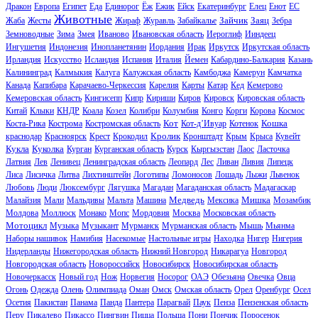
Дракон
Европа
Египет
Еда
Единорог
Ёж
Ежик
Ейск
Екатеринбург
Елец
Енот
ЕС
Животные
Зайчик
Заяц
Жаба
Жесты
Жираф
Журавль
Забайкалье
Зебра
Земноводные
Зима
Змея
Иваново
Ивановская область
Иероглиф
Ииндеец
Ингушетия
Индонезия
Инопланетянин
Иордания
Ирак
Иркутск
Иркутская область
Ирландия
Искусство
Исландия
Испания
Италия
Йемен
Кабардино-Балкария
Казань
Калининград
Калмыкия
Калуга
Калужская область
Камбоджа
Камерун
Камчатка
Канада
Капибара
Карачаево-Черкессия
Карелия
Карты
Катар
Кед
Кемерово
Кемеровская область
Кингисепп
Кипр
Кириши
Киров
Кировск
Кировская область
Китай
Клыки
КНДР
Коала
Козел
Колибри
Колумбия
Конго
Корги
Корова
Космос
Кот
Кошка
Коста-Рика
Кострома
Костромская область
Кот-д’Ивуар
Котенок
Кролик
краснодар
Красноярск
Крест
Крокодил
Кронштадт
Крым
Крыса
Кувейт
Кукла
Куколка
Курган
Курганская область
Курск
Кыргызстан
Лаос
Ласточка
Латвия
Лев
Ленивец
Ленинградская область
Леопард
Лес
Ливан
Ливия
Липецк
Лиса
Лисичка
Литва
Лихтинштейн
Логотипы
Ломоносов
Лошадь
Лыжи
Львенок
Любовь
Люди
Люксембург
Лягушка
Магадан
Магаданская область
Мадагаскар
Медведь
Мишка
Малайзия
Мали
Мальдивы
Мальта
Машина
Мексика
Мозамбик
Молдова
Моллюск
Монако
Мопс
Мордовия
Москва
Московская область
Мотоцикл
Музыка
Музыкант
Мурманск
Мурманская область
Мышь
Мьянма
Наборы нашивок
Намибия
Насекомые
Настольные игры
Находка
Нигер
Нигерия
Нидерланды
Нижегородская область
Нижний Новгород
Никарагуа
Новгород
Новгородская область
Новороссийск
Новосибирск
Новосибирская область
Новочеркасск
Новый год
Нож
Норвегия
Носорог
ОАЭ
Обезьяна
Овечка
Овца
Огонь
Одежда
Олень
Олимпиада
Оман
Омск
Омская область
Орел
Оренбург
Осел
Осетия
Пакистан
Панама
Панда
Пантера
Парагвай
Паук
Пенза
Пензенская область
Перу
Пикалево
Пикассо
Пингвин
Пицца
Польша
Пони
Пончик
Поросенок