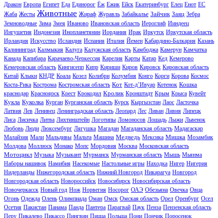
Дракон
Европа
Египет
Еда
Единорог
Ёж
Ежик
Ейск
Екатеринбург
Елец
Енот
ЕС
Животные
Зайчик
Заяц
Жаба
Жесты
Жираф
Журавль
Забайкалье
Зебра
Земноводные
Зима
Змея
Иваново
Ивановская область
Иероглиф
Ииндеец
Ингушетия
Индонезия
Инопланетянин
Иордания
Ирак
Иркутск
Иркутская область
Ирландия
Искусство
Исландия
Испания
Италия
Йемен
Кабардино-Балкария
Казань
Калининград
Калмыкия
Калуга
Калужская область
Камбоджа
Камерун
Камчатка
Канада
Капибара
Карачаево-Черкессия
Карелия
Карты
Катар
Кед
Кемерово
Кемеровская область
Кингисепп
Кипр
Кириши
Киров
Кировск
Кировская область
Китай
Клыки
КНДР
Коала
Козел
Колибри
Колумбия
Конго
Корги
Корова
Космос
Кот
Кошка
Коста-Рика
Кострома
Костромская область
Кот-д’Ивуар
Котенок
Кролик
краснодар
Красноярск
Крест
Крокодил
Кронштадт
Крым
Крыса
Кувейт
Кукла
Куколка
Курган
Курганская область
Курск
Кыргызстан
Лаос
Ласточка
Латвия
Лев
Ленивец
Ленинградская область
Леопард
Лес
Ливан
Ливия
Липецк
Лиса
Лисичка
Литва
Лихтинштейн
Логотипы
Ломоносов
Лошадь
Лыжи
Львенок
Любовь
Люди
Люксембург
Лягушка
Магадан
Магаданская область
Мадагаскар
Медведь
Мишка
Малайзия
Мали
Мальдивы
Мальта
Машина
Мексика
Мозамбик
Молдова
Моллюск
Монако
Мопс
Мордовия
Москва
Московская область
Мотоцикл
Музыка
Музыкант
Мурманск
Мурманская область
Мышь
Мьянма
Наборы нашивок
Намибия
Насекомые
Настольные игры
Находка
Нигер
Нигерия
Нидерланды
Нижегородская область
Нижний Новгород
Никарагуа
Новгород
Новгородская область
Новороссийск
Новосибирск
Новосибирская область
Новочеркасск
Новый год
Нож
Норвегия
Носорог
ОАЭ
Обезьяна
Овечка
Овца
Огонь
Одежда
Олень
Олимпиада
Оман
Омск
Омская область
Орел
Оренбург
Осел
Осетия
Пакистан
Панама
Панда
Пантера
Парагвай
Паук
Пенза
Пензенская область
Перу
Пикалево
Пикассо
Пингвин
Пицца
Польша
Пони
Пончик
Поросенок