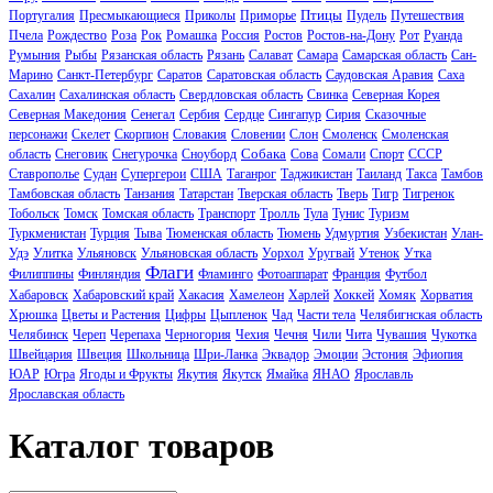
Птицы
Португалия
Пресмыкающиеся
Приколы
Приморье
Пудель
Путешествия
Пчела
Рождество
Роза
Рок
Ромашка
Россия
Ростов
Ростов-на-Дону
Рот
Руанда
Румыния
Рыбы
Рязанская область
Рязань
Салават
Самара
Самарская область
Сан-
Марино
Санкт-Петербург
Саратов
Саратовская область
Саудовская Аравия
Саха
Сахалин
Сахалинская область
Свердловская область
Свинка
Северная Корея
Северная Македония
Сенегал
Сербия
Сердце
Сингапур
Сирия
Сказочные
персонажи
Скелет
Скорпион
Словакия
Словении
Слон
Смоленск
Смоленская
Собака
область
Снеговик
Снегурочка
Сноуборд
Сова
Сомали
Спорт
СССР
Ставрополье
Судан
Супергерои
США
Таганрог
Таджикистан
Таиланд
Такса
Тамбов
Тамбовская область
Танзания
Татарстан
Тверская область
Тверь
Тигр
Тигренок
Тобольск
Томск
Томская область
Транспорт
Тролль
Тула
Тунис
Туризм
Туркменистан
Турция
Тыва
Тюменская область
Тюмень
Удмуртия
Узбекистан
Улан-
Удэ
Улитка
Ульяновск
Ульяновская область
Уорхол
Уругвай
Утенок
Утка
Флаги
Филиппины
Финляндия
Фламинго
Фотоаппарат
Франция
Футбол
Хабаровск
Хабаровский край
Хакасия
Хамелеон
Харлей
Хоккей
Хомяк
Хорватия
Хрюшка
Цветы и Растения
Цифры
Цыпленок
Чад
Части тела
Челябигнская область
Челябинск
Череп
Черепаха
Черногория
Чехия
Чечня
Чили
Чита
Чувашия
Чукотка
Швейцария
Швеция
Школьница
Шри-Ланка
Эквадор
Эмоции
Эстония
Эфиопия
ЮАР
Югра
Ягоды и Фрукты
Якутия
Якутск
Ямайка
ЯНАО
Ярославль
Ярославская область
Каталог товаров