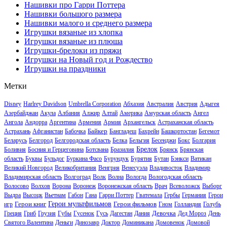
Нашивки про Гарри Поттера
Нашивки большого размера
Нашивки малого и среднего размера
Игрушки вязаные из хлопка
Игрушки вязаные из плюша
Игрушки-брелоки из пряжи
Игрушки на Новый год и Рождество
Игрушки на праздники
Метки
Disney
Harlrey Davidson
Umbrella Corporation
Абхазия
Австралия
Австрия
Адыгея
Азербайджан
Акула
Албания
Алжир
Алтай
Америка
Амурская область
Ангел
Ангола
Андорра
Аргентина
Армения
Армия
Архангельск
Астраханская область
Байкер
Астрахань
Афганистан
Бабочка
Бангладеш
Бахрейн
Башкортостан
Бегемот
Беларусь
Белгород
Белгородская область
Белка
Бельгия
Бесенджи
Бокс
Болгария
Брелок
Боливия
Босния и Герцеговина
Ботсвана
Бразилия
Брянск
Брянская
область
Буквы
Бульдог
Буркина Фасо
Бурундук
Бурятия
Бутан
Бэнкси
Ватикан
Великий Новгород
Великобритания
Венгрия
Венесуэла
Владивосток
Владимир
Владимирская область
Волгоград
Волк
Волна
Вологда
Вологодская область
Волосово
Волхов
Ворона
Воронеж
Воронежская область
Врач
Всеволожск
Выборг
Выдра
Высоцк
Вьетнам
Габон
Гана
Гарри Поттер
Гватемала
Гербы
Германия
Герои
Герои книг
Герои мультфильмов
Герои фильмов
игр
Гном
Голландия
Голубь
Девочка
Греция
Гриб
Грузия
Губы
Гусенок
Гусь
Дагестан
Дания
Дед Мороз
День
Святого Валентина
Деньги
Динозавр
Доктор
Доминикана
Домовенок
Домовой