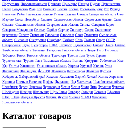
Птицы
Португалия
Пресмыкающиеся
Приколы
Приморье
Пудель
Путешествия
Пчела
Рождество
Роза
Рок
Ромашка
Россия
Ростов
Ростов-на-Дону
Рот
Руанда
Румыния
Рыбы
Рязанская область
Рязань
Салават
Самара
Самарская область
Сан-
Марино
Санкт-Петербург
Саратов
Саратовская область
Саудовская Аравия
Саха
Сахалин
Сахалинская область
Свердловская область
Свинка
Северная Корея
Северная Македония
Сенегал
Сербия
Сердце
Сингапур
Сирия
Сказочные
персонажи
Скелет
Скорпион
Словакия
Словении
Слон
Смоленск
Смоленская
Собака
область
Снеговик
Снегурочка
Сноуборд
Сова
Сомали
Спорт
СССР
Ставрополье
Судан
Супергерои
США
Таганрог
Таджикистан
Таиланд
Такса
Тамбов
Тамбовская область
Танзания
Татарстан
Тверская область
Тверь
Тигр
Тигренок
Тобольск
Томск
Томская область
Транспорт
Тролль
Тула
Тунис
Туризм
Туркменистан
Турция
Тыва
Тюменская область
Тюмень
Удмуртия
Узбекистан
Улан-
Удэ
Улитка
Ульяновск
Ульяновская область
Уорхол
Уругвай
Утенок
Утка
Флаги
Филиппины
Финляндия
Фламинго
Фотоаппарат
Франция
Футбол
Хабаровск
Хабаровский край
Хакасия
Хамелеон
Харлей
Хоккей
Хомяк
Хорватия
Хрюшка
Цветы и Растения
Цифры
Цыпленок
Чад
Части тела
Челябигнская область
Челябинск
Череп
Черепаха
Черногория
Чехия
Чечня
Чили
Чита
Чувашия
Чукотка
Швейцария
Швеция
Школьница
Шри-Ланка
Эквадор
Эмоции
Эстония
Эфиопия
ЮАР
Югра
Ягоды и Фрукты
Якутия
Якутск
Ямайка
ЯНАО
Ярославль
Ярославская область
Каталог товаров