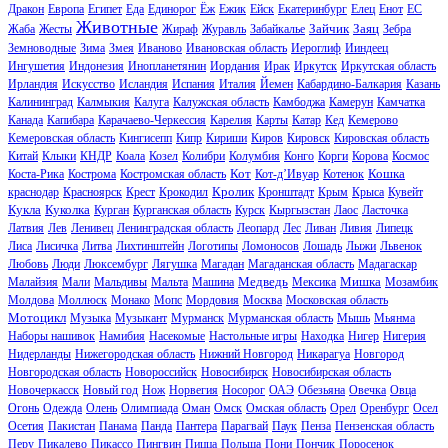
Дракон
Европа
Египет
Еда
Единорог
Ёж
Ежик
Ейск
Екатеринбург
Елец
Енот
ЕС
Животные
Зайчик
Заяц
Жаба
Жесты
Жираф
Журавль
Забайкалье
Зебра
Земноводные
Зима
Змея
Иваново
Ивановская область
Иероглиф
Ииндеец
Ингушетия
Индонезия
Инопланетянин
Иордания
Ирак
Иркутск
Иркутская область
Ирландия
Искусство
Исландия
Испания
Италия
Йемен
Кабардино-Балкария
Казань
Калининград
Калмыкия
Калуга
Калужская область
Камбоджа
Камерун
Камчатка
Канада
Капибара
Карачаево-Черкессия
Карелия
Карты
Катар
Кед
Кемерово
Кемеровская область
Кингисепп
Кипр
Кириши
Киров
Кировск
Кировская область
Китай
Клыки
КНДР
Коала
Козел
Колибри
Колумбия
Конго
Корги
Корова
Космос
Кот
Кошка
Коста-Рика
Кострома
Костромская область
Кот-д’Ивуар
Котенок
Кролик
краснодар
Красноярск
Крест
Крокодил
Кронштадт
Крым
Крыса
Кувейт
Кукла
Куколка
Курган
Курганская область
Курск
Кыргызстан
Лаос
Ласточка
Латвия
Лев
Ленивец
Ленинградская область
Леопард
Лес
Ливан
Ливия
Липецк
Лиса
Лисичка
Литва
Лихтинштейн
Логотипы
Ломоносов
Лошадь
Лыжи
Львенок
Любовь
Люди
Люксембург
Лягушка
Магадан
Магаданская область
Мадагаскар
Медведь
Мишка
Малайзия
Мали
Мальдивы
Мальта
Машина
Мексика
Мозамбик
Молдова
Моллюск
Монако
Мопс
Мордовия
Москва
Московская область
Мотоцикл
Музыка
Музыкант
Мурманск
Мурманская область
Мышь
Мьянма
Наборы нашивок
Намибия
Насекомые
Настольные игры
Находка
Нигер
Нигерия
Нидерланды
Нижегородская область
Нижний Новгород
Никарагуа
Новгород
Новгородская область
Новороссийск
Новосибирск
Новосибирская область
Новочеркасск
Новый год
Нож
Норвегия
Носорог
ОАЭ
Обезьяна
Овечка
Овца
Огонь
Одежда
Олень
Олимпиада
Оман
Омск
Омская область
Орел
Оренбург
Осел
Осетия
Пакистан
Панама
Панда
Пантера
Парагвай
Паук
Пенза
Пензенская область
Перу
Пикалево
Пикассо
Пингвин
Пицца
Польша
Пони
Пончик
Поросенок