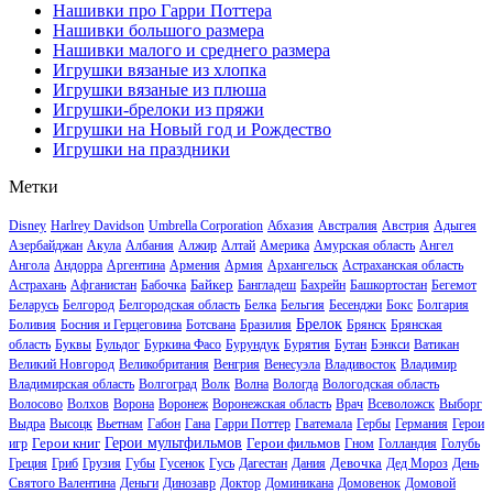
Нашивки про Гарри Поттера
Нашивки большого размера
Нашивки малого и среднего размера
Игрушки вязаные из хлопка
Игрушки вязаные из плюша
Игрушки-брелоки из пряжи
Игрушки на Новый год и Рождество
Игрушки на праздники
Метки
Disney
Harlrey Davidson
Umbrella Corporation
Абхазия
Австралия
Австрия
Адыгея
Азербайджан
Акула
Албания
Алжир
Алтай
Америка
Амурская область
Ангел
Ангола
Андорра
Аргентина
Армения
Армия
Архангельск
Астраханская область
Байкер
Астрахань
Афганистан
Бабочка
Бангладеш
Бахрейн
Башкортостан
Бегемот
Беларусь
Белгород
Белгородская область
Белка
Бельгия
Бесенджи
Бокс
Болгария
Брелок
Боливия
Босния и Герцеговина
Ботсвана
Бразилия
Брянск
Брянская
область
Буквы
Бульдог
Буркина Фасо
Бурундук
Бурятия
Бутан
Бэнкси
Ватикан
Великий Новгород
Великобритания
Венгрия
Венесуэла
Владивосток
Владимир
Владимирская область
Волгоград
Волк
Волна
Вологда
Вологодская область
Волосово
Волхов
Ворона
Воронеж
Воронежская область
Врач
Всеволожск
Выборг
Выдра
Высоцк
Вьетнам
Габон
Гана
Гарри Поттер
Гватемала
Гербы
Германия
Герои
Герои книг
Герои мультфильмов
Герои фильмов
игр
Гном
Голландия
Голубь
Девочка
Греция
Гриб
Грузия
Губы
Гусенок
Гусь
Дагестан
Дания
Дед Мороз
День
Святого Валентина
Деньги
Динозавр
Доктор
Доминикана
Домовенок
Домовой