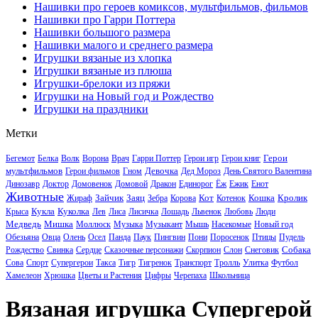
Нашивки про героев комиксов, мультфильмов, фильмов
Нашивки про Гарри Поттера
Нашивки большого размера
Нашивки малого и среднего размера
Игрушки вязаные из хлопка
Игрушки вязаные из плюша
Игрушки-брелоки из пряжи
Игрушки на Новый год и Рождество
Игрушки на праздники
Метки
Герои
Бегемот
Белка
Волк
Ворона
Врач
Гарри Поттер
Герои игр
Герои книг
мультфильмов
Девочка
Герои фильмов
Гном
Дед Мороз
День Святого Валентина
Динозавр
Доктор
Домовенок
Домовой
Дракон
Единорог
Ёж
Ежик
Енот
Животные
Зайчик
Заяц
Кот
Кошка
Кролик
Жираф
Зебра
Корова
Котенок
Кукла
Куколка
Крыса
Лев
Лиса
Лисичка
Лошадь
Львенок
Любовь
Люди
Медведь
Мишка
Моллюск
Музыка
Музыкант
Мышь
Насекомые
Новый год
Обезьяна
Овца
Олень
Осел
Панда
Паук
Пингвин
Пони
Поросенок
Птицы
Пудель
Собака
Рождество
Свинка
Сердце
Сказочные персонажи
Скорпион
Слон
Снеговик
Сова
Спорт
Супергерои
Такса
Тигр
Тигренок
Транспорт
Тролль
Улитка
Футбол
Хамелеон
Хрюшка
Цветы и Растения
Цифры
Черепаха
Школьница
Вязаная игрушка Супергерой