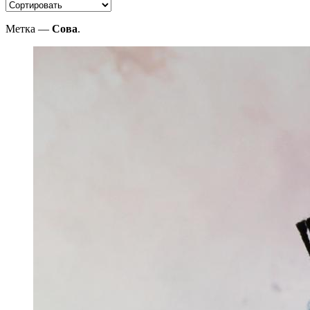
Метка —
Сова
.