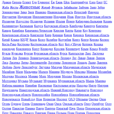
Дракон
Европа
Египет
Еда
Единорог
Ёж
Ежик
Ейск
Екатеринбург
Елец
Енот
ЕС
Животные
Зайчик
Заяц
Жаба
Жесты
Жираф
Журавль
Забайкалье
Зебра
Земноводные
Зима
Змея
Иваново
Ивановская область
Иероглиф
Ииндеец
Ингушетия
Индонезия
Инопланетянин
Иордания
Ирак
Иркутск
Иркутская область
Ирландия
Искусство
Исландия
Испания
Италия
Йемен
Кабардино-Балкария
Казань
Калининград
Калмыкия
Калуга
Калужская область
Камбоджа
Камерун
Камчатка
Канада
Капибара
Карачаево-Черкессия
Карелия
Карты
Катар
Кед
Кемерово
Кемеровская область
Кингисепп
Кипр
Кириши
Киров
Кировск
Кировская область
Китай
Клыки
КНДР
Коала
Козел
Колибри
Колумбия
Конго
Корги
Корова
Космос
Кот
Кошка
Коста-Рика
Кострома
Костромская область
Кот-д’Ивуар
Котенок
Кролик
краснодар
Красноярск
Крест
Крокодил
Кронштадт
Крым
Крыса
Кувейт
Кукла
Куколка
Курган
Курганская область
Курск
Кыргызстан
Лаос
Ласточка
Латвия
Лев
Ленивец
Ленинградская область
Леопард
Лес
Ливан
Ливия
Липецк
Лиса
Лисичка
Литва
Лихтинштейн
Логотипы
Ломоносов
Лошадь
Лыжи
Львенок
Любовь
Люди
Люксембург
Лягушка
Магадан
Магаданская область
Мадагаскар
Медведь
Мишка
Малайзия
Мали
Мальдивы
Мальта
Машина
Мексика
Мозамбик
Молдова
Моллюск
Монако
Мопс
Мордовия
Москва
Московская область
Мотоцикл
Музыка
Музыкант
Мурманск
Мурманская область
Мышь
Мьянма
Наборы нашивок
Намибия
Насекомые
Настольные игры
Находка
Нигер
Нигерия
Нидерланды
Нижегородская область
Нижний Новгород
Никарагуа
Новгород
Новгородская область
Новороссийск
Новосибирск
Новосибирская область
Новочеркасск
Новый год
Нож
Норвегия
Носорог
ОАЭ
Обезьяна
Овечка
Овца
Огонь
Одежда
Олень
Олимпиада
Оман
Омск
Омская область
Орел
Оренбург
Осел
Осетия
Пакистан
Панама
Панда
Пантера
Парагвай
Паук
Пенза
Пензенская область
Перу
Пикалево
Пикассо
Пингвин
Пицца
Польша
Пони
Пончик
Поросенок