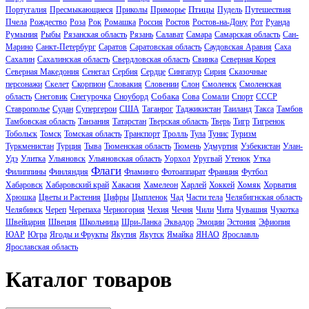
Птицы
Португалия
Пресмыкающиеся
Приколы
Приморье
Пудель
Путешествия
Пчела
Рождество
Роза
Рок
Ромашка
Россия
Ростов
Ростов-на-Дону
Рот
Руанда
Румыния
Рыбы
Рязанская область
Рязань
Салават
Самара
Самарская область
Сан-
Марино
Санкт-Петербург
Саратов
Саратовская область
Саудовская Аравия
Саха
Сахалин
Сахалинская область
Свердловская область
Свинка
Северная Корея
Северная Македония
Сенегал
Сербия
Сердце
Сингапур
Сирия
Сказочные
персонажи
Скелет
Скорпион
Словакия
Словении
Слон
Смоленск
Смоленская
Собака
область
Снеговик
Снегурочка
Сноуборд
Сова
Сомали
Спорт
СССР
Ставрополье
Судан
Супергерои
США
Таганрог
Таджикистан
Таиланд
Такса
Тамбов
Тамбовская область
Танзания
Татарстан
Тверская область
Тверь
Тигр
Тигренок
Тобольск
Томск
Томская область
Транспорт
Тролль
Тула
Тунис
Туризм
Туркменистан
Турция
Тыва
Тюменская область
Тюмень
Удмуртия
Узбекистан
Улан-
Удэ
Улитка
Ульяновск
Ульяновская область
Уорхол
Уругвай
Утенок
Утка
Флаги
Филиппины
Финляндия
Фламинго
Фотоаппарат
Франция
Футбол
Хабаровск
Хабаровский край
Хакасия
Хамелеон
Харлей
Хоккей
Хомяк
Хорватия
Хрюшка
Цветы и Растения
Цифры
Цыпленок
Чад
Части тела
Челябигнская область
Челябинск
Череп
Черепаха
Черногория
Чехия
Чечня
Чили
Чита
Чувашия
Чукотка
Швейцария
Швеция
Школьница
Шри-Ланка
Эквадор
Эмоции
Эстония
Эфиопия
ЮАР
Югра
Ягоды и Фрукты
Якутия
Якутск
Ямайка
ЯНАО
Ярославль
Ярославская область
Каталог товаров