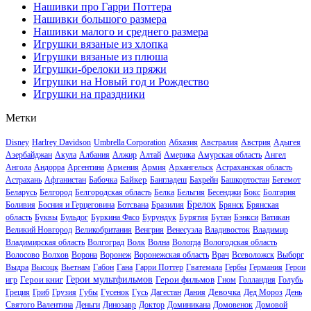
Нашивки про Гарри Поттера
Нашивки большого размера
Нашивки малого и среднего размера
Игрушки вязаные из хлопка
Игрушки вязаные из плюша
Игрушки-брелоки из пряжи
Игрушки на Новый год и Рождество
Игрушки на праздники
Метки
Disney
Harlrey Davidson
Umbrella Corporation
Абхазия
Австралия
Австрия
Адыгея
Азербайджан
Акула
Албания
Алжир
Алтай
Америка
Амурская область
Ангел
Ангола
Андорра
Аргентина
Армения
Армия
Архангельск
Астраханская область
Байкер
Астрахань
Афганистан
Бабочка
Бангладеш
Бахрейн
Башкортостан
Бегемот
Беларусь
Белгород
Белгородская область
Белка
Бельгия
Бесенджи
Бокс
Болгария
Брелок
Боливия
Босния и Герцеговина
Ботсвана
Бразилия
Брянск
Брянская
область
Буквы
Бульдог
Буркина Фасо
Бурундук
Бурятия
Бутан
Бэнкси
Ватикан
Великий Новгород
Великобритания
Венгрия
Венесуэла
Владивосток
Владимир
Владимирская область
Волгоград
Волк
Волна
Вологда
Вологодская область
Волосово
Волхов
Ворона
Воронеж
Воронежская область
Врач
Всеволожск
Выборг
Выдра
Высоцк
Вьетнам
Габон
Гана
Гарри Поттер
Гватемала
Гербы
Германия
Герои
Герои книг
Герои мультфильмов
Герои фильмов
игр
Гном
Голландия
Голубь
Девочка
Греция
Гриб
Грузия
Губы
Гусенок
Гусь
Дагестан
Дания
Дед Мороз
День
Святого Валентина
Деньги
Динозавр
Доктор
Доминикана
Домовенок
Домовой