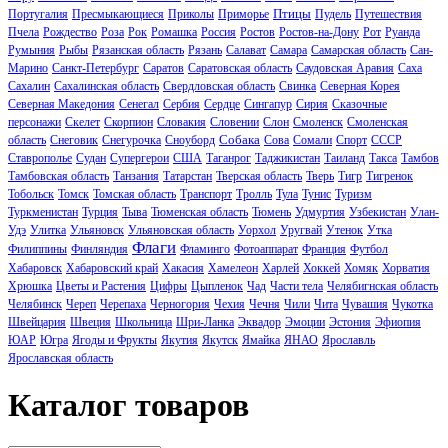
Птицы
Португалия
Пресмыкающиеся
Приколы
Приморье
Пудель
Путешествия
Пчела
Рождество
Роза
Рок
Ромашка
Россия
Ростов
Ростов-на-Дону
Рот
Руанда
Румыния
Рыбы
Рязанская область
Рязань
Салават
Самара
Самарская область
Сан-
Марино
Санкт-Петербург
Саратов
Саратовская область
Саудовская Аравия
Саха
Сахалин
Сахалинская область
Свердловская область
Свинка
Северная Корея
Северная Македония
Сенегал
Сербия
Сердце
Сингапур
Сирия
Сказочные
персонажи
Скелет
Скорпион
Словакия
Словении
Слон
Смоленск
Смоленская
Собака
область
Снеговик
Снегурочка
Сноуборд
Сова
Сомали
Спорт
СССР
Ставрополье
Судан
Супергерои
США
Таганрог
Таджикистан
Таиланд
Такса
Тамбов
Тамбовская область
Танзания
Татарстан
Тверская область
Тверь
Тигр
Тигренок
Тобольск
Томск
Томская область
Транспорт
Тролль
Тула
Тунис
Туризм
Туркменистан
Турция
Тыва
Тюменская область
Тюмень
Удмуртия
Узбекистан
Улан-
Удэ
Улитка
Ульяновск
Ульяновская область
Уорхол
Уругвай
Утенок
Утка
Флаги
Филиппины
Финляндия
Фламинго
Фотоаппарат
Франция
Футбол
Хабаровск
Хабаровский край
Хакасия
Хамелеон
Харлей
Хоккей
Хомяк
Хорватия
Хрюшка
Цветы и Растения
Цифры
Цыпленок
Чад
Части тела
Челябигнская область
Челябинск
Череп
Черепаха
Черногория
Чехия
Чечня
Чили
Чита
Чувашия
Чукотка
Швейцария
Швеция
Школьница
Шри-Ланка
Эквадор
Эмоции
Эстония
Эфиопия
ЮАР
Югра
Ягоды и Фрукты
Якутия
Якутск
Ямайка
ЯНАО
Ярославль
Ярославская область
Каталог товаров