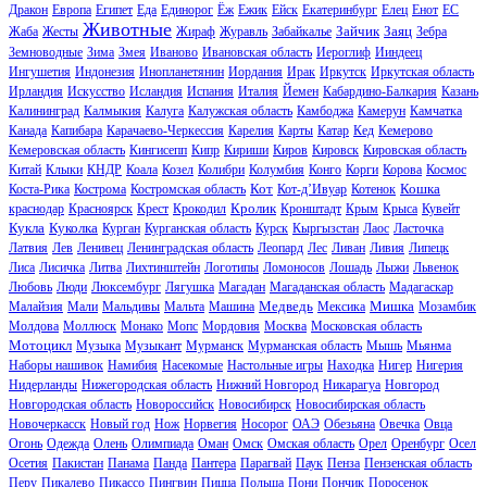
Дракон
Европа
Египет
Еда
Единорог
Ёж
Ежик
Ейск
Екатеринбург
Елец
Енот
ЕС
Животные
Зайчик
Заяц
Жаба
Жесты
Жираф
Журавль
Забайкалье
Зебра
Земноводные
Зима
Змея
Иваново
Ивановская область
Иероглиф
Ииндеец
Ингушетия
Индонезия
Инопланетянин
Иордания
Ирак
Иркутск
Иркутская область
Ирландия
Искусство
Исландия
Испания
Италия
Йемен
Кабардино-Балкария
Казань
Калининград
Калмыкия
Калуга
Калужская область
Камбоджа
Камерун
Камчатка
Канада
Капибара
Карачаево-Черкессия
Карелия
Карты
Катар
Кед
Кемерово
Кемеровская область
Кингисепп
Кипр
Кириши
Киров
Кировск
Кировская область
Китай
Клыки
КНДР
Коала
Козел
Колибри
Колумбия
Конго
Корги
Корова
Космос
Кот
Кошка
Коста-Рика
Кострома
Костромская область
Кот-д’Ивуар
Котенок
Кролик
краснодар
Красноярск
Крест
Крокодил
Кронштадт
Крым
Крыса
Кувейт
Кукла
Куколка
Курган
Курганская область
Курск
Кыргызстан
Лаос
Ласточка
Латвия
Лев
Ленивец
Ленинградская область
Леопард
Лес
Ливан
Ливия
Липецк
Лиса
Лисичка
Литва
Лихтинштейн
Логотипы
Ломоносов
Лошадь
Лыжи
Львенок
Любовь
Люди
Люксембург
Лягушка
Магадан
Магаданская область
Мадагаскар
Медведь
Мишка
Малайзия
Мали
Мальдивы
Мальта
Машина
Мексика
Мозамбик
Молдова
Моллюск
Монако
Мопс
Мордовия
Москва
Московская область
Мотоцикл
Музыка
Музыкант
Мурманск
Мурманская область
Мышь
Мьянма
Наборы нашивок
Намибия
Насекомые
Настольные игры
Находка
Нигер
Нигерия
Нидерланды
Нижегородская область
Нижний Новгород
Никарагуа
Новгород
Новгородская область
Новороссийск
Новосибирск
Новосибирская область
Новочеркасск
Новый год
Нож
Норвегия
Носорог
ОАЭ
Обезьяна
Овечка
Овца
Огонь
Одежда
Олень
Олимпиада
Оман
Омск
Омская область
Орел
Оренбург
Осел
Осетия
Пакистан
Панама
Панда
Пантера
Парагвай
Паук
Пенза
Пензенская область
Перу
Пикалево
Пикассо
Пингвин
Пицца
Польша
Пони
Пончик
Поросенок