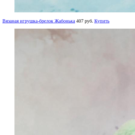
Вязаная игрушка-брелок Жабонька
407 руб.
Купить