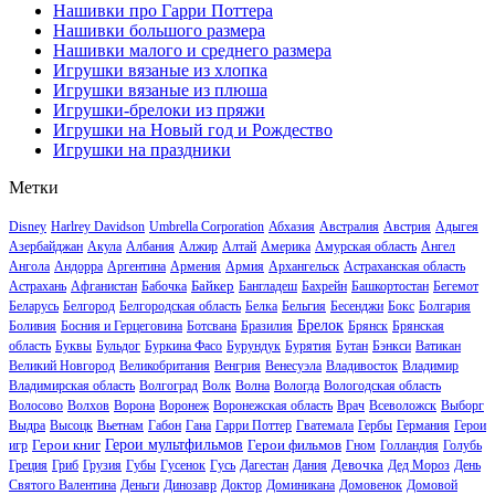
Нашивки про Гарри Поттера
Нашивки большого размера
Нашивки малого и среднего размера
Игрушки вязаные из хлопка
Игрушки вязаные из плюша
Игрушки-брелоки из пряжи
Игрушки на Новый год и Рождество
Игрушки на праздники
Метки
Disney
Harlrey Davidson
Umbrella Corporation
Абхазия
Австралия
Австрия
Адыгея
Азербайджан
Акула
Албания
Алжир
Алтай
Америка
Амурская область
Ангел
Ангола
Андорра
Аргентина
Армения
Армия
Архангельск
Астраханская область
Байкер
Астрахань
Афганистан
Бабочка
Бангладеш
Бахрейн
Башкортостан
Бегемот
Беларусь
Белгород
Белгородская область
Белка
Бельгия
Бесенджи
Бокс
Болгария
Брелок
Боливия
Босния и Герцеговина
Ботсвана
Бразилия
Брянск
Брянская
область
Буквы
Бульдог
Буркина Фасо
Бурундук
Бурятия
Бутан
Бэнкси
Ватикан
Великий Новгород
Великобритания
Венгрия
Венесуэла
Владивосток
Владимир
Владимирская область
Волгоград
Волк
Волна
Вологда
Вологодская область
Волосово
Волхов
Ворона
Воронеж
Воронежская область
Врач
Всеволожск
Выборг
Выдра
Высоцк
Вьетнам
Габон
Гана
Гарри Поттер
Гватемала
Гербы
Германия
Герои
Герои книг
Герои мультфильмов
Герои фильмов
игр
Гном
Голландия
Голубь
Девочка
Греция
Гриб
Грузия
Губы
Гусенок
Гусь
Дагестан
Дания
Дед Мороз
День
Святого Валентина
Деньги
Динозавр
Доктор
Доминикана
Домовенок
Домовой