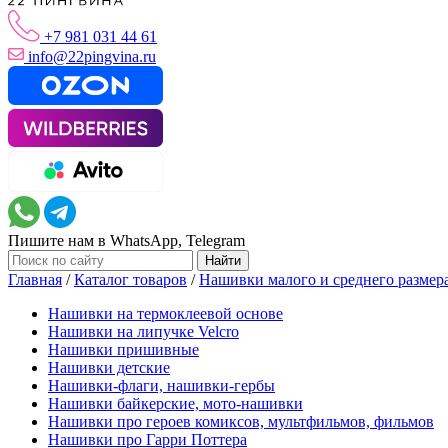
+7 981 031 44 61
info@22pingvina.ru
Пишите нам в WhatsApp, Telegram
Главная
/
Каталог товаров
/
Нашивки малого и среднего размер
Нашивки на термоклеевой основе
Нашивки на липучке Velcro
Нашивки пришивные
Нашивки детские
Нашивки-флаги, нашивки-гербы
Нашивки байкерские, мото-нашивки
Нашивки про героев комиксов, мультфильмов, фильмов
Нашивки про Гарри Поттера