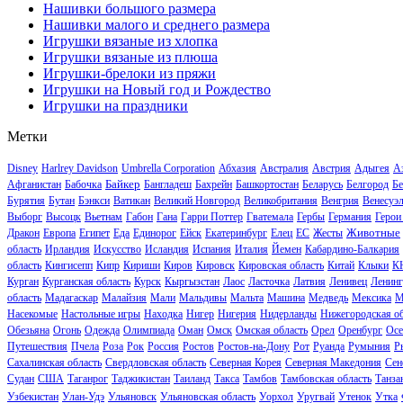
Нашивки большого размера
Нашивки малого и среднего размера
Игрушки вязаные из хлопка
Игрушки вязаные из плюша
Игрушки-брелоки из пряжи
Игрушки на Новый год и Рождество
Игрушки на праздники
Метки
Disney
Harlrey Davidson
Umbrella Corporation
Абхазия
Австралия
Австрия
Адыгея
А
Байкер
Афганистан
Бабочка
Бангладеш
Бахрейн
Башкортостан
Беларусь
Белгород
Бе
Бурятия
Бутан
Бэнкси
Ватикан
Великий Новгород
Великобритания
Венгрия
Венесуэ
Выборг
Высоцк
Вьетнам
Габон
Гана
Гарри Поттер
Гватемала
Гербы
Германия
Герои
Животные
Дракон
Европа
Египет
Еда
Единорог
Ейск
Екатеринбург
Елец
ЕС
Жесты
область
Ирландия
Искусство
Исландия
Испания
Италия
Йемен
Кабардино-Балкария
область
Кингисепп
Кипр
Кириши
Киров
Кировск
Кировская область
Китай
Клыки
К
Курган
Курганская область
Курск
Кыргызстан
Лаос
Ласточка
Латвия
Ленивец
Ленинг
область
Мадагаскар
Малайзия
Мали
Мальдивы
Мальта
Машина
Медведь
Мексика
М
Насекомые
Настольные игры
Находка
Нигер
Нигерия
Нидерланды
Нижегородская об
Обезьяна
Огонь
Одежда
Олимпиада
Оман
Омск
Омская область
Орел
Оренбург
Осе
Путешествия
Пчела
Роза
Рок
Россия
Ростов
Ростов-на-Дону
Рот
Руанда
Румыния
Р
Сахалинская область
Свердловская область
Северная Корея
Северная Македония
Сен
Судан
США
Таганрог
Таджикистан
Таиланд
Такса
Тамбов
Тамбовская область
Танза
Узбекистан
Улан-Удэ
Ульяновск
Ульяновская область
Уорхол
Уругвай
Утенок
Утка