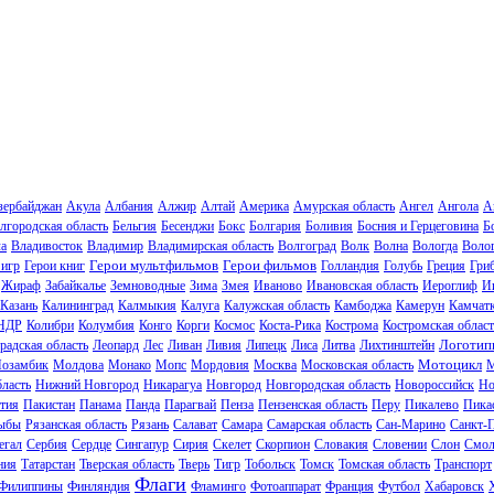
зербайджан
Акула
Албания
Алжир
Алтай
Америка
Амурская область
Ангел
Ангола
А
лгородская область
Бельгия
Бесенджи
Бокс
Болгария
Боливия
Босния и Герцеговина
Б
ла
Владивосток
Владимир
Владимирская область
Волгоград
Волк
Волна
Вологда
Волог
Герои мультфильмов
Герои фильмов
 игр
Герои книг
Голландия
Голубь
Греция
Гри
Жираф
Забайкалье
Земноводные
Зима
Змея
Иваново
Ивановская область
Иероглиф
И
Казань
Калининград
Калмыкия
Калуга
Калужская область
Камбоджа
Камерун
Камчат
НДР
Колибри
Колумбия
Конго
Корги
Космос
Коста-Рика
Кострома
Костромская област
Логотип
радская область
Леопард
Лес
Ливан
Ливия
Липецк
Лиса
Литва
Лихтинштейн
Мотоцикл
озамбик
Молдова
Монако
Мопс
Мордовия
Москва
Московская область
М
ласть
Нижний Новгород
Никарагуа
Новгород
Новгородская область
Новороссийск
Но
тия
Пакистан
Панама
Панда
Парагвай
Пенза
Пензенская область
Перу
Пикалево
Пика
ыбы
Рязанская область
Рязань
Салават
Самара
Самарская область
Сан-Марино
Санкт-
егал
Сербия
Сердце
Сингапур
Сирия
Скелет
Скорпион
Словакия
Словении
Слон
Смол
ния
Татарстан
Тверская область
Тверь
Тигр
Тобольск
Томск
Томская область
Транспорт
Флаги
Филиппины
Финляндия
Фламинго
Фотоаппарат
Франция
Футбол
Хабаровск