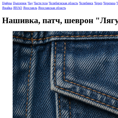
Цифры
Цыпленок
Чад
Части тела
Челябигнская область
Челябинск
Череп
Черепаха
Ч
Ямайка
ЯНАО
Ярославль
Ярославская область
Нашивка, патч, шеврон "Ляг