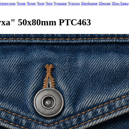
ерногория
Чехия
Чечня
Чили
Чита
Чувашия
Чукотка
Швейцария
Швеция
Шри-Ланка
уха" 50x80mm PTC463