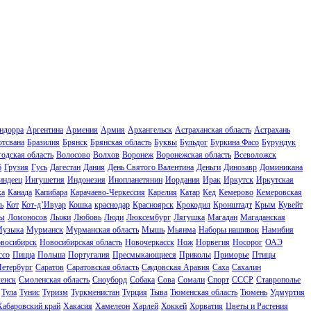
ндорра
Аргентина
Армения
Армия
Архангельск
Астраханская область
Астрахань
отсвана
Бразилия
Брянск
Брянская область
Буквы
Бульдог
Буркина Фасо
Бурундук
одская область
Волосово
Волхов
Воронеж
Воронежская область
Всеволожск
б
Грузия
Гусь
Дагестан
Дания
День Святого Валентина
Деньги
Динозавр
Доминикана
индеец
Ингушетия
Индонезия
Инопланетянин
Иордания
Ирак
Иркутск
Иркутская
ка
Канада
Капибара
Карачаево-Черкессия
Карелия
Катар
Кед
Кемерово
Кемеровская
ь
Кот
Кот-д’Ивуар
Кошка
краснодар
Красноярск
Крокодил
Кронштадт
Крым
Кувейт
ы
Ломоносов
Лыжи
Любовь
Люди
Люксембург
Лягушка
Магадан
Магаданская
узыка
Мурманск
Мурманская область
Мышь
Мьянма
Наборы нашивок
Намибия
восибирск
Новосибирская область
Новочеркасск
Нож
Норвегия
Носорог
ОАЭ
ссо
Пицца
Польша
Португалия
Пресмыкающиеся
Приколы
Приморье
Птицы
Петербург
Саратов
Саратовская область
Саудовская Аравия
Саха
Сахалин
енск
Смоленская область
Сноуборд
Собака
Сова
Сомали
Спорт
СССР
Ставрополье
Тула
Тунис
Туризм
Туркменистан
Турция
Тыва
Тюменская область
Тюмень
Удмуртия
Хабаровский край
Хакасия
Хамелеон
Харлей
Хоккей
Хорватия
Цветы и Растения