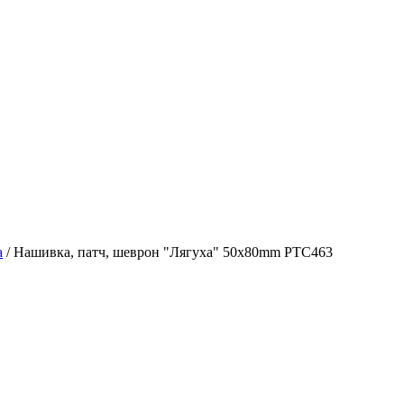
а
/
Нашивка, патч, шеврон "Лягуха" 50x80mm PTC463