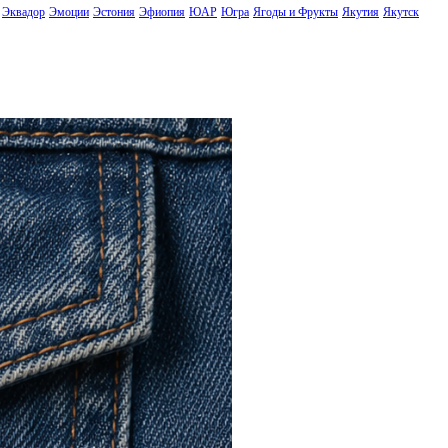
Эквадор
Эмоции
Эстония
Эфиопия
ЮАР
Югра
Ягоды и Фрукты
Якутия
Якутск