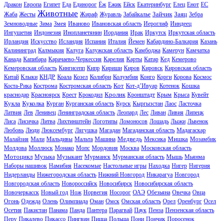
Дракон
Европа
Египет
Еда
Единорог
Ёж
Ежик
Ейск
Екатеринбург
Елец
Енот
ЕС
Животные
Зайчик
Заяц
Жаба
Жесты
Жираф
Журавль
Забайкалье
Зебра
Земноводные
Зима
Змея
Иваново
Ивановская область
Иероглиф
Ииндеец
Ингушетия
Индонезия
Инопланетянин
Иордания
Ирак
Иркутск
Иркутская область
Ирландия
Искусство
Исландия
Испания
Италия
Йемен
Кабардино-Балкария
Казань
Калининград
Калмыкия
Калуга
Калужская область
Камбоджа
Камерун
Камчатка
Канада
Капибара
Карачаево-Черкессия
Карелия
Карты
Катар
Кед
Кемерово
Кемеровская область
Кингисепп
Кипр
Кириши
Киров
Кировск
Кировская область
Китай
Клыки
КНДР
Коала
Козел
Колибри
Колумбия
Конго
Корги
Корова
Космос
Кот
Кошка
Коста-Рика
Кострома
Костромская область
Кот-д’Ивуар
Котенок
Кролик
краснодар
Красноярск
Крест
Крокодил
Кронштадт
Крым
Крыса
Кувейт
Кукла
Куколка
Курган
Курганская область
Курск
Кыргызстан
Лаос
Ласточка
Латвия
Лев
Ленивец
Ленинградская область
Леопард
Лес
Ливан
Ливия
Липецк
Лиса
Лисичка
Литва
Лихтинштейн
Логотипы
Ломоносов
Лошадь
Лыжи
Львенок
Любовь
Люди
Люксембург
Лягушка
Магадан
Магаданская область
Мадагаскар
Медведь
Мишка
Малайзия
Мали
Мальдивы
Мальта
Машина
Мексика
Мозамбик
Молдова
Моллюск
Монако
Мопс
Мордовия
Москва
Московская область
Мотоцикл
Музыка
Музыкант
Мурманск
Мурманская область
Мышь
Мьянма
Наборы нашивок
Намибия
Насекомые
Настольные игры
Находка
Нигер
Нигерия
Нидерланды
Нижегородская область
Нижний Новгород
Никарагуа
Новгород
Новгородская область
Новороссийск
Новосибирск
Новосибирская область
Новочеркасск
Новый год
Нож
Норвегия
Носорог
ОАЭ
Обезьяна
Овечка
Овца
Огонь
Одежда
Олень
Олимпиада
Оман
Омск
Омская область
Орел
Оренбург
Осел
Осетия
Пакистан
Панама
Панда
Пантера
Парагвай
Паук
Пенза
Пензенская область
Перу
Пикалево
Пикассо
Пингвин
Пицца
Польша
Пони
Пончик
Поросенок