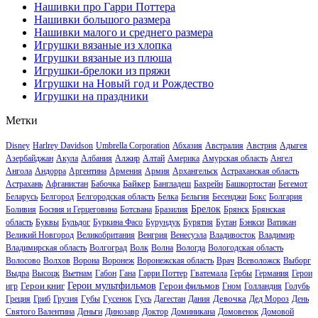
Нашивки про Гарри Поттера
Нашивки большого размера
Нашивки малого и среднего размера
Игрушки вязаные из хлопка
Игрушки вязаные из плюша
Игрушки-брелоки из пряжи
Игрушки на Новый год и Рождество
Игрушки на праздники
Метки
Disney
Harlrey Davidson
Umbrella Corporation
Абхазия
Австралия
Австрия
Адыгея
Азербайджан
Акула
Албания
Алжир
Алтай
Америка
Амурская область
Ангел
Ангола
Андорра
Аргентина
Армения
Армия
Архангельск
Астраханская область
Байкер
Астрахань
Афганистан
Бабочка
Бангладеш
Бахрейн
Башкортостан
Бегемот
Беларусь
Белгород
Белгородская область
Белка
Бельгия
Бесенджи
Бокс
Болгария
Брелок
Боливия
Босния и Герцеговина
Ботсвана
Бразилия
Брянск
Брянская
область
Буквы
Бульдог
Буркина Фасо
Бурундук
Бурятия
Бутан
Бэнкси
Ватикан
Великий Новгород
Великобритания
Венгрия
Венесуэла
Владивосток
Владимир
Владимирская область
Волгоград
Волк
Волна
Вологда
Вологодская область
Волосово
Волхов
Ворона
Воронеж
Воронежская область
Врач
Всеволожск
Выборг
Выдра
Высоцк
Вьетнам
Габон
Гана
Гарри Поттер
Гватемала
Гербы
Германия
Герои
Герои книг
Герои мультфильмов
Герои фильмов
игр
Гном
Голландия
Голубь
Девочка
Греция
Гриб
Грузия
Губы
Гусенок
Гусь
Дагестан
Дания
Дед Мороз
День
Святого Валентина
Деньги
Динозавр
Доктор
Доминикана
Домовенок
Домовой