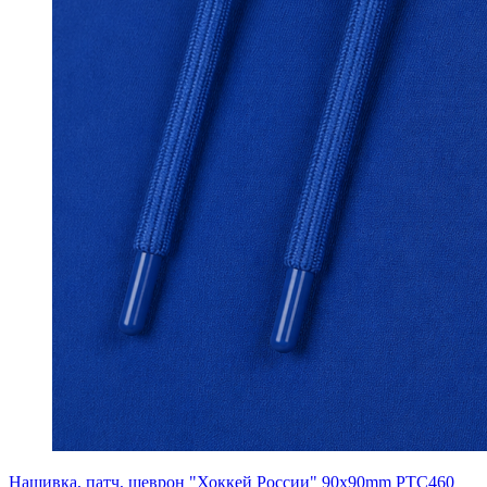
Нашивка, патч, шеврон "Хоккей России" 90x90mm PTC460