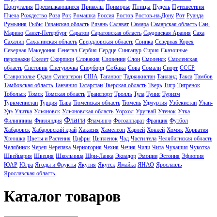
Птицы
Португалия
Пресмыкающиеся
Приколы
Приморье
Пудель
Путешествия
Пчела
Рождество
Роза
Рок
Ромашка
Россия
Ростов
Ростов-на-Дону
Рот
Руанда
Румыния
Рыбы
Рязанская область
Рязань
Салават
Самара
Самарская область
Сан-
Марино
Санкт-Петербург
Саратов
Саратовская область
Саудовская Аравия
Саха
Сахалин
Сахалинская область
Свердловская область
Свинка
Северная Корея
Северная Македония
Сенегал
Сербия
Сердце
Сингапур
Сирия
Сказочные
персонажи
Скелет
Скорпион
Словакия
Словении
Слон
Смоленск
Смоленская
Собака
область
Снеговик
Снегурочка
Сноуборд
Сова
Сомали
Спорт
СССР
Ставрополье
Судан
Супергерои
США
Таганрог
Таджикистан
Таиланд
Такса
Тамбов
Тамбовская область
Танзания
Татарстан
Тверская область
Тверь
Тигр
Тигренок
Тобольск
Томск
Томская область
Транспорт
Тролль
Тула
Тунис
Туризм
Туркменистан
Турция
Тыва
Тюменская область
Тюмень
Удмуртия
Узбекистан
Улан-
Удэ
Улитка
Ульяновск
Ульяновская область
Уорхол
Уругвай
Утенок
Утка
Флаги
Филиппины
Финляндия
Фламинго
Фотоаппарат
Франция
Футбол
Хабаровск
Хабаровский край
Хакасия
Хамелеон
Харлей
Хоккей
Хомяк
Хорватия
Хрюшка
Цветы и Растения
Цифры
Цыпленок
Чад
Части тела
Челябигнская область
Челябинск
Череп
Черепаха
Черногория
Чехия
Чечня
Чили
Чита
Чувашия
Чукотка
Швейцария
Швеция
Школьница
Шри-Ланка
Эквадор
Эмоции
Эстония
Эфиопия
ЮАР
Югра
Ягоды и Фрукты
Якутия
Якутск
Ямайка
ЯНАО
Ярославль
Ярославская область
Каталог товаров