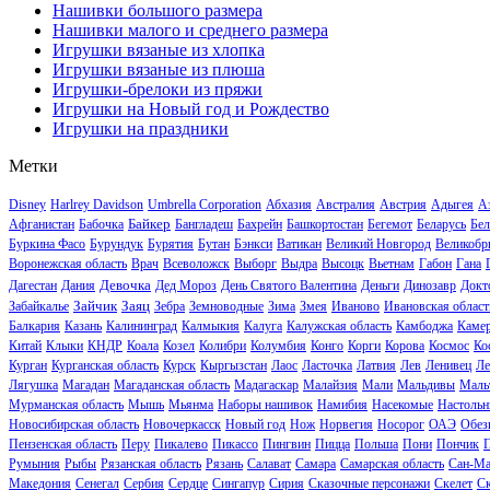
Нашивки большого размера
Нашивки малого и среднего размера
Игрушки вязаные из хлопка
Игрушки вязаные из плюша
Игрушки-брелоки из пряжи
Игрушки на Новый год и Рождество
Игрушки на праздники
Метки
Disney
Harlrey Davidson
Umbrella Corporation
Абхазия
Австралия
Австрия
Адыгея
А
Байкер
Афганистан
Бабочка
Бангладеш
Бахрейн
Башкортостан
Бегемот
Беларусь
Бел
Буркина Фасо
Бурундук
Бурятия
Бутан
Бэнкси
Ватикан
Великий Новгород
Великобр
Воронежская область
Врач
Всеволожск
Выборг
Выдра
Высоцк
Вьетнам
Габон
Гана
Девочка
Дагестан
Дания
Дед Мороз
День Святого Валентина
Деньги
Динозавр
Докт
Зайчик
Заяц
Забайкалье
Зебра
Земноводные
Зима
Змея
Иваново
Ивановская област
Балкария
Казань
Калининград
Калмыкия
Калуга
Калужская область
Камбоджа
Каме
Китай
Клыки
КНДР
Коала
Козел
Колибри
Колумбия
Конго
Корги
Корова
Космос
Ко
Курган
Курганская область
Курск
Кыргызстан
Лаос
Ласточка
Латвия
Лев
Ленивец
Ле
Лягушка
Магадан
Магаданская область
Мадагаскар
Малайзия
Мали
Мальдивы
Маль
Мурманская область
Мышь
Мьянма
Наборы нашивок
Намибия
Насекомые
Настольн
Новосибирская область
Новочеркасск
Новый год
Нож
Норвегия
Носорог
ОАЭ
Обез
Пензенская область
Перу
Пикалево
Пикассо
Пингвин
Пицца
Польша
Пони
Пончик
Румыния
Рыбы
Рязанская область
Рязань
Салават
Самара
Самарская область
Сан-Ма
Македония
Сенегал
Сербия
Сердце
Сингапур
Сирия
Сказочные персонажи
Скелет
С