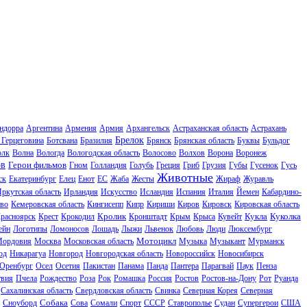
ндорра
Аргентина
Армения
Армия
Архангельск
Астраханская область
Астрахань
Брелок
 Герцеговина
Ботсвана
Бразилия
Брянск
Брянская область
Буквы
Бульдог
олк
Волна
Вологда
Вологодская область
Волосово
Волхов
Ворона
Воронеж
ов
Герои фильмов
Гном
Голландия
Голубь
Греция
Гриб
Грузия
Губы
Гусенок
Гусь
Животные
ск
Екатеринбург
Елец
Енот
ЕС
Жаба
Жесты
Жираф
Журавль
ркутская область
Ирландия
Искусство
Исландия
Испания
Италия
Йемен
Кабардино-
во
Кемеровская область
Кингисепп
Кипр
Кириши
Киров
Кировск
Кировская область
Кролик
Кукла
Куколка
расноярск
Крест
Крокодил
Кронштадт
Крым
Крыса
Кувейт
ейн
Логотипы
Ломоносов
Лошадь
Лыжи
Львенок
Любовь
Люди
Люксембург
Мотоцикл
ордовия
Москва
Московская область
Музыка
Музыкант
Мурманск
од
Никарагуа
Новгород
Новгородская область
Новороссийск
Новосибирск
Оренбург
Осел
Осетия
Пакистан
Панама
Панда
Пантера
Парагвай
Паук
Пенза
твия
Пчела
Рождество
Роза
Рок
Ромашка
Россия
Ростов
Ростов-на-Дону
Рот
Руанда
Сахалинская область
Свердловская область
Свинка
Северная Корея
Северная
Собака
Сноуборд
Сова
Сомали
Спорт
СССР
Ставрополье
Судан
Супергерои
США