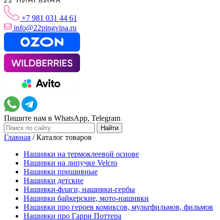
+7 981 031 44 61
info@22pingvina.ru
Пишите нам в WhatsApp, Telegram
Главная
/
Каталог товаров
Нашивки на термоклеевой основе
Нашивки на липучке Velcro
Нашивки пришивные
Нашивки детские
Нашивки-флаги, нашивки-гербы
Нашивки байкерские, мото-нашивки
Нашивки про героев комиксов, мультфильмов, фильмов
Нашивки про Гарри Поттера