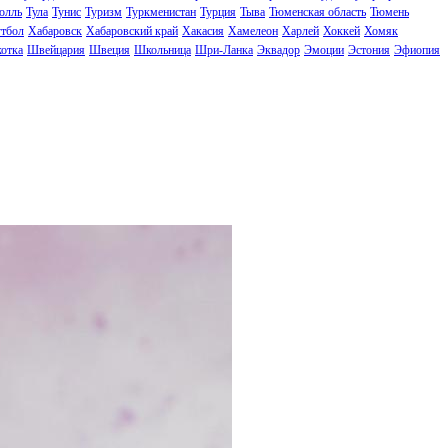
олль
Тула
Тунис
Туризм
Туркменистан
Турция
Тыва
Тюменская область
Тюмень
тбол
Хабаровск
Хабаровский край
Хакасия
Хамелеон
Харлей
Хоккей
Хомяк
отка
Швейцария
Швеция
Школьница
Шри-Ланка
Эквадор
Эмоции
Эстония
Эфиопия