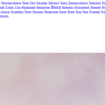
н
Тверская область
Тверь
Тигр
Тигренок
Тобольск
Томск
Томская область
Транспорт
Тр
Флаги
вай
Утенок
Утка
Филиппины
Финляндия
Фламинго
Фотоаппарат
Франция
Фу
 область
Челябинск
Череп
Черепаха
Черногория
Чехия
Чечня
Чили
Чита
Чувашия
Чук
область