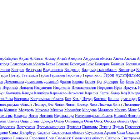
зербайджан
Акула
Албания
Алжир
Алтай
Америка
Амурская область
Ангел
Ангола
А
город
Белгородская область
Белка
Бельгия
Бесенджи
Бокс
Болгария
Боливия
Босния и
итания
Венгрия
Венесуэла
Владивосток
Владимир
Владимирская область
Волгоград
В
Герои книг
Герои мультфильм
Гарри Поттер
Гватемала
Гербы
Германия
Герои игр
ор
Доминикана
Домовенок
Домовой
Дракон
Европа
Египет
Еда
Единорог
Ёж
Ежик
Ей
ь
Иероглиф
Ииндеец
Ингушетия
Индонезия
Инопланетянин
Иордания
Ирак
Иркутск
И
рун
Камчатка
Канада
Капибара
Карачаево-Черкессия
Карелия
Карты
Катар
Кед
Кемеро
Кот
Кошка
ста-Рика
Кострома
Костромская область
Кот-д’Ивуар
Котенок
краснодар
К
нинградская область
Леопард
Лес
Ливан
Ливия
Липецк
Лиса
Лисичка
Литва
Лихтиншт
Медведь
Мишка
та
Машина
Мексика
Мозамбик
Молдова
Моллюск
Монако
Мопс
М
ые игры
Находка
Нигер
Нигерия
Нидерланды
Нижегородская область
Нижний Новгор
ьяна
Овечка
Овца
Огонь
Одежда
Олень
Олимпиада
Оман
Омск
Омская область
Орел
Птицы
Поросенок
Португалия
Пресмыкающиеся
Приколы
Приморье
Пудель
Путешес
рино
Санкт-Петербург
Саратов
Саратовская область
Саудовская Аравия
Саха
Сахалин
корпион
Словакия
Словении
Слон
Смоленск
Смоленская область
Снеговик
Снегурочка