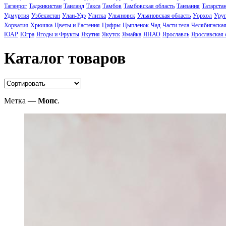
Таганрог
Таджикистан
Таиланд
Такса
Тамбов
Тамбовская область
Танзания
Татарста
Удмуртия
Узбекистан
Улан-Удэ
Улитка
Ульяновск
Ульяновская область
Уорхол
Уруг
Хорватия
Хрюшка
Цветы и Растения
Цифры
Цыпленок
Чад
Части тела
Челябигнская
ЮАР
Югра
Ягоды и Фрукты
Якутия
Якутск
Ямайка
ЯНАО
Ярославль
Ярославская 
Каталог товаров
Метка —
Мопс
.