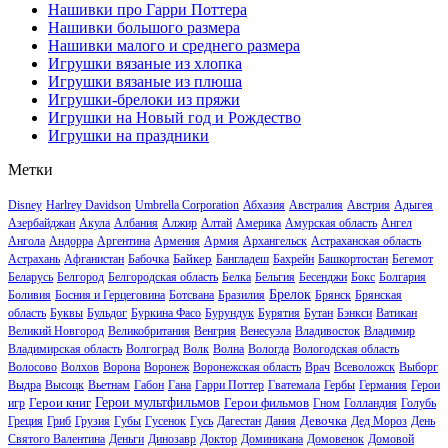
Нашивки про Гарри Поттера
Нашивки большого размера
Нашивки малого и среднего размера
Игрушки вязаные из хлопка
Игрушки вязаные из плюша
Игрушки-брелоки из пряжи
Игрушки на Новый год и Рождество
Игрушки на праздники
Метки
Disney
Harlrey Davidson
Umbrella Corporation
Абхазия
Австралия
Австрия
Адыгея
Азербайджан
Акула
Албания
Алжир
Алтай
Америка
Амурская область
Ангел
Ангола
Андорра
Аргентина
Армения
Армия
Архангельск
Астраханская область
Байкер
Астрахань
Афганистан
Бабочка
Бангладеш
Бахрейн
Башкортостан
Бегемот
Беларусь
Белгород
Белгородская область
Белка
Бельгия
Бесенджи
Бокс
Болгария
Брелок
Боливия
Босния и Герцеговина
Ботсвана
Бразилия
Брянск
Брянская
область
Буквы
Бульдог
Буркина Фасо
Бурундук
Бурятия
Бутан
Бэнкси
Ватикан
Великий Новгород
Великобритания
Венгрия
Венесуэла
Владивосток
Владимир
Владимирская область
Волгоград
Волк
Волна
Вологда
Вологодская область
Волосово
Волхов
Ворона
Воронеж
Воронежская область
Врач
Всеволожск
Выборг
Выдра
Высоцк
Вьетнам
Габон
Гана
Гарри Поттер
Гватемала
Гербы
Германия
Герои
Герои книг
Герои мультфильмов
Герои фильмов
игр
Гном
Голландия
Голубь
Девочка
Греция
Гриб
Грузия
Губы
Гусенок
Гусь
Дагестан
Дания
Дед Мороз
День
Святого Валентина
Деньги
Динозавр
Доктор
Доминикана
Домовенок
Домовой