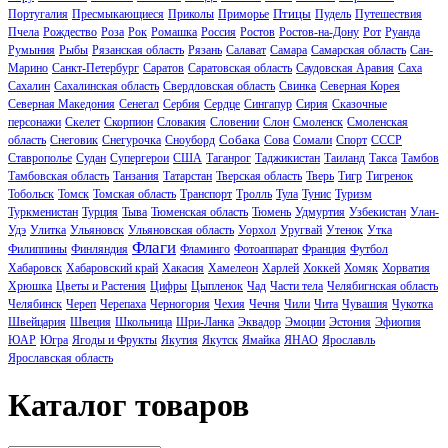
Птицы
Португалия
Пресмыкающиеся
Приколы
Приморье
Пудель
Путешествия
Пчела
Рождество
Роза
Рок
Ромашка
Россия
Ростов
Ростов-на-Дону
Рот
Руанда
Румыния
Рыбы
Рязанская область
Рязань
Салават
Самара
Самарская область
Сан-
Марино
Санкт-Петербург
Саратов
Саратовская область
Саудовская Аравия
Саха
Сахалин
Сахалинская область
Свердловская область
Свинка
Северная Корея
Северная Македония
Сенегал
Сербия
Сердце
Сингапур
Сирия
Сказочные
персонажи
Скелет
Скорпион
Словакия
Словении
Слон
Смоленск
Смоленская
Собака
область
Снеговик
Снегурочка
Сноуборд
Сова
Сомали
Спорт
СССР
Ставрополье
Судан
Супергерои
США
Таганрог
Таджикистан
Таиланд
Такса
Тамбов
Тамбовская область
Танзания
Татарстан
Тверская область
Тверь
Тигр
Тигренок
Тобольск
Томск
Томская область
Транспорт
Тролль
Тула
Тунис
Туризм
Туркменистан
Турция
Тыва
Тюменская область
Тюмень
Удмуртия
Узбекистан
Улан-
Удэ
Улитка
Ульяновск
Ульяновская область
Уорхол
Уругвай
Утенок
Утка
Флаги
Филиппины
Финляндия
Фламинго
Фотоаппарат
Франция
Футбол
Хабаровск
Хабаровский край
Хакасия
Хамелеон
Харлей
Хоккей
Хомяк
Хорватия
Хрюшка
Цветы и Растения
Цифры
Цыпленок
Чад
Части тела
Челябигнская область
Челябинск
Череп
Черепаха
Черногория
Чехия
Чечня
Чили
Чита
Чувашия
Чукотка
Швейцария
Швеция
Школьница
Шри-Ланка
Эквадор
Эмоции
Эстония
Эфиопия
ЮАР
Югра
Ягоды и Фрукты
Якутия
Якутск
Ямайка
ЯНАО
Ярославль
Ярославская область
Каталог товаров