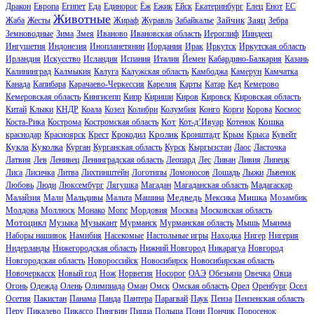
Дракон
Европа
Египет
Еда
Единорог
Ёж
Ежик
Ейск
Екатеринбург
Елец
Енот
ЕС
Животные
Зайчик
Заяц
Жаба
Жесты
Жираф
Журавль
Забайкалье
Зебра
Земноводные
Зима
Змея
Иваново
Ивановская область
Иероглиф
Ииндеец
Ингушетия
Индонезия
Инопланетянин
Иордания
Ирак
Иркутск
Иркутская область
Ирландия
Искусство
Исландия
Испания
Италия
Йемен
Кабардино-Балкария
Казань
Калининград
Калмыкия
Калуга
Калужская область
Камбоджа
Камерун
Камчатка
Канада
Капибара
Карачаево-Черкессия
Карелия
Карты
Катар
Кед
Кемерово
Кемеровская область
Кингисепп
Кипр
Кириши
Киров
Кировск
Кировская область
Китай
Клыки
КНДР
Коала
Козел
Колибри
Колумбия
Конго
Корги
Корова
Космос
Кот
Кошка
Коста-Рика
Кострома
Костромская область
Кот-д’Ивуар
Котенок
Кролик
краснодар
Красноярск
Крест
Крокодил
Кронштадт
Крым
Крыса
Кувейт
Кукла
Куколка
Курган
Курганская область
Курск
Кыргызстан
Лаос
Ласточка
Латвия
Лев
Ленивец
Ленинградская область
Леопард
Лес
Ливан
Ливия
Липецк
Лиса
Лисичка
Литва
Лихтинштейн
Логотипы
Ломоносов
Лошадь
Лыжи
Львенок
Любовь
Люди
Люксембург
Лягушка
Магадан
Магаданская область
Мадагаскар
Медведь
Мишка
Малайзия
Мали
Мальдивы
Мальта
Машина
Мексика
Мозамбик
Молдова
Моллюск
Монако
Мопс
Мордовия
Москва
Московская область
Мотоцикл
Музыка
Музыкант
Мурманск
Мурманская область
Мышь
Мьянма
Наборы нашивок
Намибия
Насекомые
Настольные игры
Находка
Нигер
Нигерия
Нидерланды
Нижегородская область
Нижний Новгород
Никарагуа
Новгород
Новгородская область
Новороссийск
Новосибирск
Новосибирская область
Новочеркасск
Новый год
Нож
Норвегия
Носорог
ОАЭ
Обезьяна
Овечка
Овца
Огонь
Одежда
Олень
Олимпиада
Оман
Омск
Омская область
Орел
Оренбург
Осел
Осетия
Пакистан
Панама
Панда
Пантера
Парагвай
Паук
Пенза
Пензенская область
Перу
Пикалево
Пикассо
Пингвин
Пицца
Польша
Пони
Пончик
Поросенок