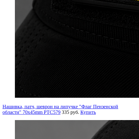
Нашивка, патч, шеврон на липучке "Флаг Пензенской
области" 70x45mm PTC579
335 руб.
Купить