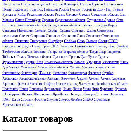
Птицы
Португалия
Пресмыкающиеся
Приколы
Приморье
Пудель
Путешествия
Пчела
Рождество
Роза
Рок
Ромашка
Россия
Ростов
Ростов-на-Дону
Рот
Руанда
Румыния
Рыбы
Рязанская область
Рязань
Салават
Самара
Самарская область
Сан-
Марино
Санкт-Петербург
Саратов
Саратовская область
Саудовская Аравия
Саха
Сахалин
Сахалинская область
Свердловская область
Свинка
Северная Корея
Северная Македония
Сенегал
Сербия
Сердце
Сингапур
Сирия
Сказочные
персонажи
Скелет
Скорпион
Словакия
Словении
Слон
Смоленск
Смоленская
Собака
область
Снеговик
Снегурочка
Сноуборд
Сова
Сомали
Спорт
СССР
Ставрополье
Судан
Супергерои
США
Таганрог
Таджикистан
Таиланд
Такса
Тамбов
Тамбовская область
Танзания
Татарстан
Тверская область
Тверь
Тигр
Тигренок
Тобольск
Томск
Томская область
Транспорт
Тролль
Тула
Тунис
Туризм
Туркменистан
Турция
Тыва
Тюменская область
Тюмень
Удмуртия
Узбекистан
Улан-
Удэ
Улитка
Ульяновск
Ульяновская область
Уорхол
Уругвай
Утенок
Утка
Флаги
Филиппины
Финляндия
Фламинго
Фотоаппарат
Франция
Футбол
Хабаровск
Хабаровский край
Хакасия
Хамелеон
Харлей
Хоккей
Хомяк
Хорватия
Хрюшка
Цветы и Растения
Цифры
Цыпленок
Чад
Части тела
Челябигнская область
Челябинск
Череп
Черепаха
Черногория
Чехия
Чечня
Чили
Чита
Чувашия
Чукотка
Швейцария
Швеция
Школьница
Шри-Ланка
Эквадор
Эмоции
Эстония
Эфиопия
ЮАР
Югра
Ягоды и Фрукты
Якутия
Якутск
Ямайка
ЯНАО
Ярославль
Ярославская область
Каталог товаров