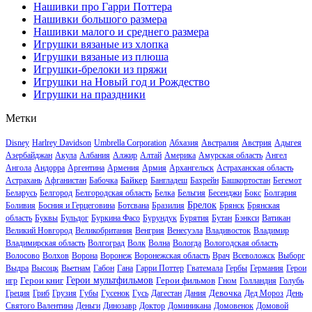
Нашивки про Гарри Поттера
Нашивки большого размера
Нашивки малого и среднего размера
Игрушки вязаные из хлопка
Игрушки вязаные из плюша
Игрушки-брелоки из пряжи
Игрушки на Новый год и Рождество
Игрушки на праздники
Метки
Disney
Harlrey Davidson
Umbrella Corporation
Абхазия
Австралия
Австрия
Адыгея
Азербайджан
Акула
Албания
Алжир
Алтай
Америка
Амурская область
Ангел
Ангола
Андорра
Аргентина
Армения
Армия
Архангельск
Астраханская область
Байкер
Астрахань
Афганистан
Бабочка
Бангладеш
Бахрейн
Башкортостан
Бегемот
Беларусь
Белгород
Белгородская область
Белка
Бельгия
Бесенджи
Бокс
Болгария
Брелок
Боливия
Босния и Герцеговина
Ботсвана
Бразилия
Брянск
Брянская
область
Буквы
Бульдог
Буркина Фасо
Бурундук
Бурятия
Бутан
Бэнкси
Ватикан
Великий Новгород
Великобритания
Венгрия
Венесуэла
Владивосток
Владимир
Владимирская область
Волгоград
Волк
Волна
Вологда
Вологодская область
Волосово
Волхов
Ворона
Воронеж
Воронежская область
Врач
Всеволожск
Выборг
Выдра
Высоцк
Вьетнам
Габон
Гана
Гарри Поттер
Гватемала
Гербы
Германия
Герои
Герои книг
Герои мультфильмов
Герои фильмов
игр
Гном
Голландия
Голубь
Девочка
Греция
Гриб
Грузия
Губы
Гусенок
Гусь
Дагестан
Дания
Дед Мороз
День
Святого Валентина
Деньги
Динозавр
Доктор
Доминикана
Домовенок
Домовой