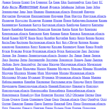
Дракон
Европа
Египет
Еда
Единорог
Ёж
Ежик
Ейск
Екатеринбург
Елец
Енот
ЕС
Животные
Зайчик
Заяц
Жаба
Жесты
Жираф
Журавль
Забайкалье
Зебра
Земноводные
Зима
Змея
Иваново
Ивановская область
Иероглиф
Ииндеец
Ингушетия
Индонезия
Инопланетянин
Иордания
Ирак
Иркутск
Иркутская область
Ирландия
Искусство
Исландия
Испания
Италия
Йемен
Кабардино-Балкария
Казань
Калининград
Калмыкия
Калуга
Калужская область
Камбоджа
Камерун
Камчатка
Канада
Капибара
Карачаево-Черкессия
Карелия
Карты
Катар
Кед
Кемерово
Кемеровская область
Кингисепп
Кипр
Кириши
Киров
Кировск
Кировская область
Китай
Клыки
КНДР
Коала
Козел
Колибри
Колумбия
Конго
Корги
Корова
Космос
Кот
Кошка
Коста-Рика
Кострома
Костромская область
Кот-д’Ивуар
Котенок
Кролик
краснодар
Красноярск
Крест
Крокодил
Кронштадт
Крым
Крыса
Кувейт
Кукла
Куколка
Курган
Курганская область
Курск
Кыргызстан
Лаос
Ласточка
Латвия
Лев
Ленивец
Ленинградская область
Леопард
Лес
Ливан
Ливия
Липецк
Лиса
Лисичка
Литва
Лихтинштейн
Логотипы
Ломоносов
Лошадь
Лыжи
Львенок
Любовь
Люди
Люксембург
Лягушка
Магадан
Магаданская область
Мадагаскар
Медведь
Мишка
Малайзия
Мали
Мальдивы
Мальта
Машина
Мексика
Мозамбик
Молдова
Моллюск
Монако
Мопс
Мордовия
Москва
Московская область
Мотоцикл
Музыка
Музыкант
Мурманск
Мурманская область
Мышь
Мьянма
Наборы нашивок
Намибия
Насекомые
Настольные игры
Находка
Нигер
Нигерия
Нидерланды
Нижегородская область
Нижний Новгород
Никарагуа
Новгород
Новгородская область
Новороссийск
Новосибирск
Новосибирская область
Новочеркасск
Новый год
Нож
Норвегия
Носорог
ОАЭ
Обезьяна
Овечка
Овца
Огонь
Одежда
Олень
Олимпиада
Оман
Омск
Омская область
Орел
Оренбург
Осел
Осетия
Пакистан
Панама
Панда
Пантера
Парагвай
Паук
Пенза
Пензенская область
Перу
Пикалево
Пикассо
Пингвин
Пицца
Польша
Пони
Пончик
Поросенок