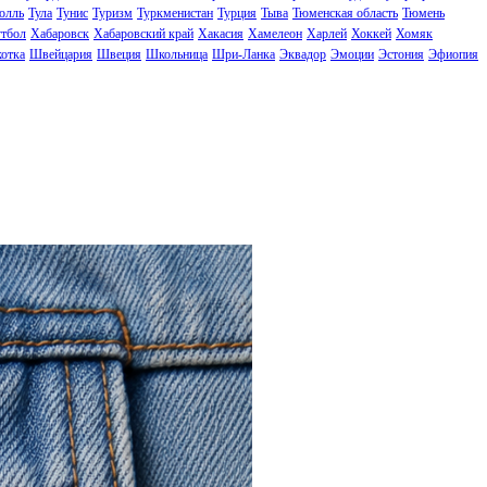
олль
Тула
Тунис
Туризм
Туркменистан
Турция
Тыва
Тюменская область
Тюмень
тбол
Хабаровск
Хабаровский край
Хакасия
Хамелеон
Харлей
Хоккей
Хомяк
отка
Швейцария
Швеция
Школьница
Шри-Ланка
Эквадор
Эмоции
Эстония
Эфиопия