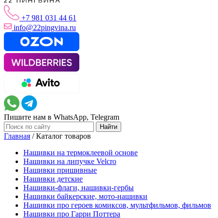
+7 981 031 44 61
info@22pingvina.ru
Пишите нам в WhatsApp, Telegram
Главная
/
Каталог товаров
Нашивки на термоклеевой основе
Нашивки на липучке Velcro
Нашивки пришивные
Нашивки детские
Нашивки-флаги, нашивки-гербы
Нашивки байкерские, мото-нашивки
Нашивки про героев комиксов, мультфильмов, фильмов
Нашивки про Гарри Поттера