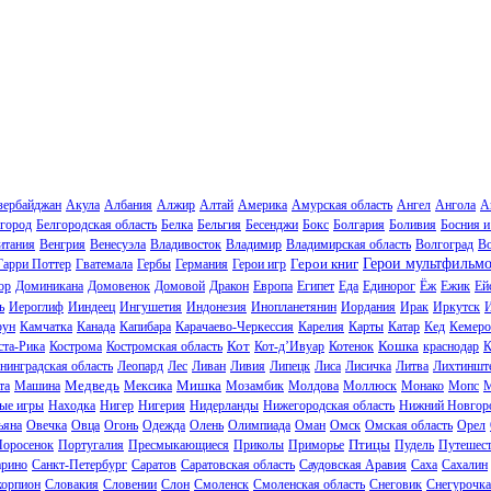
зербайджан
Акула
Албания
Алжир
Алтай
Америка
Амурская область
Ангел
Ангола
А
город
Белгородская область
Белка
Бельгия
Бесенджи
Бокс
Болгария
Боливия
Босния и
итания
Венгрия
Венесуэла
Владивосток
Владимир
Владимирская область
Волгоград
В
Герои книг
Герои мультфильм
Гарри Поттер
Гватемала
Гербы
Германия
Герои игр
ор
Доминикана
Домовенок
Домовой
Дракон
Европа
Египет
Еда
Единорог
Ёж
Ежик
Ей
ь
Иероглиф
Ииндеец
Ингушетия
Индонезия
Инопланетянин
Иордания
Ирак
Иркутск
И
рун
Камчатка
Канада
Капибара
Карачаево-Черкессия
Карелия
Карты
Катар
Кед
Кемеро
Кот
Кошка
ста-Рика
Кострома
Костромская область
Кот-д’Ивуар
Котенок
краснодар
К
нинградская область
Леопард
Лес
Ливан
Ливия
Липецк
Лиса
Лисичка
Литва
Лихтиншт
Медведь
Мишка
та
Машина
Мексика
Мозамбик
Молдова
Моллюск
Монако
Мопс
М
ые игры
Находка
Нигер
Нигерия
Нидерланды
Нижегородская область
Нижний Новгор
ьяна
Овечка
Овца
Огонь
Одежда
Олень
Олимпиада
Оман
Омск
Омская область
Орел
Птицы
Поросенок
Португалия
Пресмыкающиеся
Приколы
Приморье
Пудель
Путешес
рино
Санкт-Петербург
Саратов
Саратовская область
Саудовская Аравия
Саха
Сахалин
корпион
Словакия
Словении
Слон
Смоленск
Смоленская область
Снеговик
Снегурочка