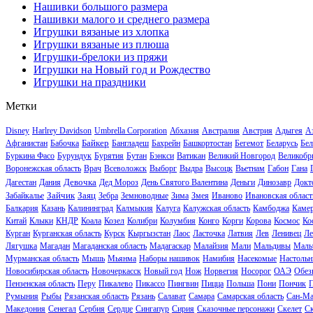
Нашивки большого размера
Нашивки малого и среднего размера
Игрушки вязаные из хлопка
Игрушки вязаные из плюша
Игрушки-брелоки из пряжи
Игрушки на Новый год и Рождество
Игрушки на праздники
Метки
Disney
Harlrey Davidson
Umbrella Corporation
Абхазия
Австралия
Австрия
Адыгея
А
Байкер
Афганистан
Бабочка
Бангладеш
Бахрейн
Башкортостан
Бегемот
Беларусь
Бел
Буркина Фасо
Бурундук
Бурятия
Бутан
Бэнкси
Ватикан
Великий Новгород
Великобр
Воронежская область
Врач
Всеволожск
Выборг
Выдра
Высоцк
Вьетнам
Габон
Гана
Девочка
Дагестан
Дания
Дед Мороз
День Святого Валентина
Деньги
Динозавр
Докт
Зайчик
Заяц
Забайкалье
Зебра
Земноводные
Зима
Змея
Иваново
Ивановская област
Балкария
Казань
Калининград
Калмыкия
Калуга
Калужская область
Камбоджа
Каме
Китай
Клыки
КНДР
Коала
Козел
Колибри
Колумбия
Конго
Корги
Корова
Космос
Ко
Курган
Курганская область
Курск
Кыргызстан
Лаос
Ласточка
Латвия
Лев
Ленивец
Ле
Лягушка
Магадан
Магаданская область
Мадагаскар
Малайзия
Мали
Мальдивы
Маль
Мурманская область
Мышь
Мьянма
Наборы нашивок
Намибия
Насекомые
Настольн
Новосибирская область
Новочеркасск
Новый год
Нож
Норвегия
Носорог
ОАЭ
Обез
Пензенская область
Перу
Пикалево
Пикассо
Пингвин
Пицца
Польша
Пони
Пончик
Румыния
Рыбы
Рязанская область
Рязань
Салават
Самара
Самарская область
Сан-Ма
Македония
Сенегал
Сербия
Сердце
Сингапур
Сирия
Сказочные персонажи
Скелет
С