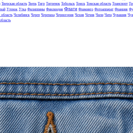
н
Тверская область
Тверь
Тигр
Тигренок
Тобольск
Томск
Томская область
Транспорт
Тр
Флаги
вай
Утенок
Утка
Филиппины
Финляндия
Фламинго
Фотоаппарат
Франция
Фу
 область
Челябинск
Череп
Черепаха
Черногория
Чехия
Чечня
Чили
Чита
Чувашия
Чук
область