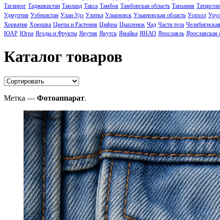
Таганрог
Таджикистан
Таиланд
Такса
Тамбов
Тамбовская область
Танзания
Татарста
Удмуртия
Узбекистан
Улан-Удэ
Улитка
Ульяновск
Ульяновская область
Уорхол
Уруг
Хорватия
Хрюшка
Цветы и Растения
Цифры
Цыпленок
Чад
Части тела
Челябигнская
ЮАР
Югра
Ягоды и Фрукты
Якутия
Якутск
Ямайка
ЯНАО
Ярославль
Ярославская 
Каталог товаров
Метка —
Фотоаппарат
.