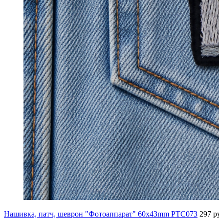
Нашивка, патч, шеврон "Фотоаппарат" 60x43mm PTC073
297 р