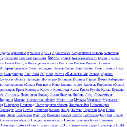
ндорра
Аргентина
Армения
Армия
Архангельск
Астраханская область
Астрахань
Брелок
 Герцеговина
Ботсвана
Бразилия
Брянск
Брянская область
Буквы
Бульдог
олк
Волна
Вологда
Вологодская область
Волосово
Волхов
Ворона
Воронеж
ов
Герои фильмов
Гном
Голландия
Голубь
Греция
Гриб
Грузия
Губы
Гусенок
Гусь
Животные
ск
Екатеринбург
Елец
Енот
ЕС
Жаба
Жесты
Жираф
Журавль
ркутская область
Ирландия
Искусство
Исландия
Испания
Италия
Йемен
Кабардино-
во
Кемеровская область
Кингисепп
Кипр
Кириши
Киров
Кировск
Кировская область
Кролик
Кукла
Куколка
расноярск
Крест
Крокодил
Кронштадт
Крым
Крыса
Кувейт
ейн
Логотипы
Ломоносов
Лошадь
Лыжи
Львенок
Любовь
Люди
Люксембург
Мотоцикл
ордовия
Москва
Московская область
Музыка
Музыкант
Мурманск
од
Никарагуа
Новгород
Новгородская область
Новороссийск
Новосибирск
Оренбург
Осел
Осетия
Пакистан
Панама
Панда
Пантера
Парагвай
Паук
Пенза
твия
Пчела
Рождество
Роза
Рок
Ромашка
Россия
Ростов
Ростов-на-Дону
Рот
Руанда
Сахалинская область
Свердловская область
Свинка
Северная Корея
Северная
Собака
Сноуборд
Сова
Сомали
Спорт
СССР
Ставрополье
Судан
Супергерои
США