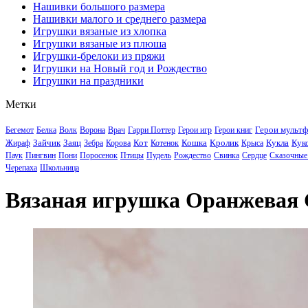
Нашивки большого размера
Нашивки малого и среднего размера
Игрушки вязаные из хлопка
Игрушки вязаные из плюша
Игрушки-брелоки из пряжи
Игрушки на Новый год и Рождество
Игрушки на праздники
Метки
Герои мульт
Бегемот
Белка
Волк
Ворона
Врач
Гарри Поттер
Герои игр
Герои книг
Зайчик
Заяц
Кот
Кошка
Кролик
Кукла
Кук
Жираф
Зебра
Корова
Котенок
Крыса
Паук
Пингвин
Пони
Поросенок
Птицы
Пудель
Рождество
Свинка
Сердце
Сказочные
Черепаха
Школьница
Вязаная игрушка Оранжевая 