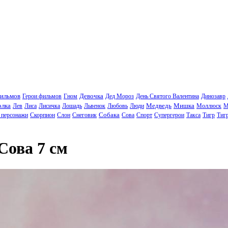
фильмов
Девочка
Герои фильмов
Гном
Дед Мороз
День Святого Валентина
Динозавр
олка
Медведь
Мишка
Лев
Лиса
Лисичка
Лошадь
Львенок
Любовь
Люди
Моллюск
М
Собака
 персонажи
Скорпион
Слон
Снеговик
Сова
Спорт
Супергерои
Такса
Тигр
Тиг
Сова 7 см