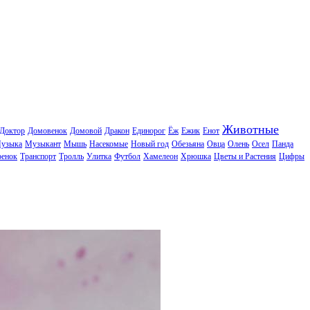
Животные
Доктор
Домовенок
Домовой
Дракон
Единорог
Ёж
Ежик
Енот
узыка
Музыкант
Мышь
Насекомые
Новый год
Обезьяна
Овца
Олень
Осел
Панда
ренок
Транспорт
Тролль
Улитка
Футбол
Хамелеон
Хрюшка
Цветы и Растения
Цифры