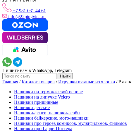
+7 981 031 44 61
info@22pingvina.ru
Пишите нам в WhatsApp, Telegram
Главная
/
Каталог товаров
/
Игрушки вязаные из хлопка
/
Вязан
Нашивки на термоклеевой основе
Нашивки на липучке Velcro
Нашивки пришивные
Нашивки детские
Нашивки-флаги, нашивки-гербы
Нашивки байкерские, мото-нашивки
Нашивки про героев комиксов, мультфильмов, фильмов
Нашивки про Гарри Поттера