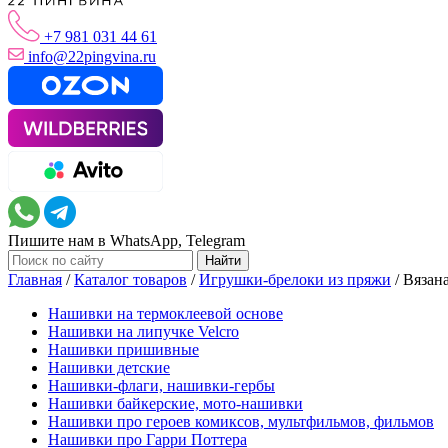
+7 981 031 44 61
info@22pingvina.ru
Пишите нам в WhatsApp, Telegram
Главная
/
Каталог товаров
/
Игрушки-брелоки из пряжи
/
Вязан
Нашивки на термоклеевой основе
Нашивки на липучке Velcro
Нашивки пришивные
Нашивки детские
Нашивки-флаги, нашивки-гербы
Нашивки байкерские, мото-нашивки
Нашивки про героев комиксов, мультфильмов, фильмов
Нашивки про Гарри Поттера