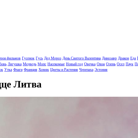
ерои фильмов
Гусенок
Гусь
Дед Мороз
День Святого Валентина
Динозавр
Дракон
Еда
бовь
Лягушка
Медведь
Мопс
Насекомые
Новый год
Овечка
Овца
Олень
Осел
Паук
П
ок
Утка
Флаги
Франция
Хомяк
Цветы и Растения
Черепаха
Эстония
дце Литва