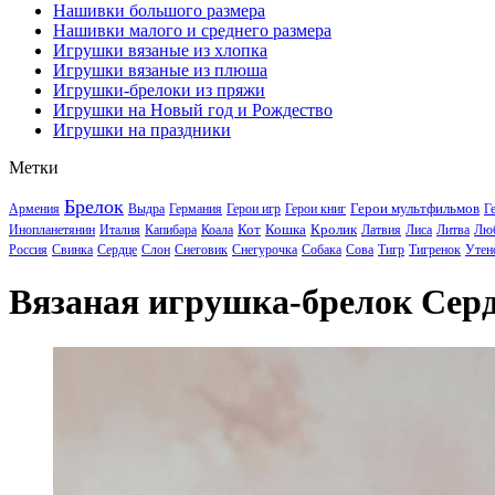
Нашивки большого размера
Нашивки малого и среднего размера
Игрушки вязаные из хлопка
Игрушки вязаные из плюша
Игрушки-брелоки из пряжи
Игрушки на Новый год и Рождество
Игрушки на праздники
Метки
Брелок
Герои мультфильмов
Армения
Выдра
Германия
Герои игр
Герои книг
Г
Кот
Кошка
Кролик
Инопланетянин
Италия
Капибара
Коала
Латвия
Лиса
Литва
Лю
Россия
Свинка
Сердце
Слон
Снеговик
Снегурочка
Собака
Сова
Тигр
Тигренок
Утен
Вязаная игрушка-брелок Сер