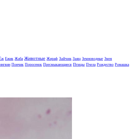
Животные
Зайчик
Заяц
Ёж
Ежик
Жаба
Жираф
Земноводные
Змея
Птицы
ингвин
Пончик
Поросенок
Пресмыкающиеся
Пчела
Рождество
Ромашка