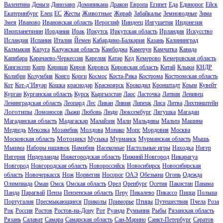
Валентина
Деньги
Динозавр
Доминикана
Дракон
Европа
Египет
Еда
Единорог
Ейск
Животные
Екатеринбург
Елец
ЕС
Жесты
Жираф
Забайкалье
Земноводные
Зима
Змея
Иваново
Ивановская область
Иероглиф
Ииндеец
Ингушетия
Индонезия
Инопланетянин
Иордания
Ирак
Иркутск
Иркутская область
Ирландия
Искусство
Исландия
Испания
Италия
Йемен
Кабардино-Балкария
Казань
Калининград
Калмыкия
Калуга
Калужская область
Камбоджа
Камерун
Камчатка
Канада
Капибара
Карачаево-Черкессия
Карелия
Катар
Кед
Кемерово
Кемеровская область
Кингисепп
Кипр
Кириши
Киров
Кировск
Кировская область
Китай
Клыки
КНДР
Колибри
Колумбия
Конго
Корги
Космос
Коста-Рика
Кострома
Костромская область
Кот
Кот-д’Ивуар
Кошка
краснодар
Красноярск
Крокодил
Кронштадт
Крым
Кувейт
Курган
Курганская область
Курск
Кыргызстан
Лаос
Ласточка
Латвия
Ленивец
Ленинградская область
Леопард
Лес
Ливан
Ливия
Липецк
Лиса
Литва
Лихтинштейн
Логотипы
Ломоносов
Лыжи
Любовь
Люди
Люксембург
Лягушка
Магадан
Магаданская область
Мадагаскар
Малайзия
Мали
Мальдивы
Мальта
Машина
Медведь
Мексика
Мозамбик
Молдова
Монако
Мопс
Мордовия
Москва
Мотоцикл
Московская область
Музыка
Мурманск
Мурманская область
Мышь
Мьянма
Наборы нашивок
Намибия
Насекомые
Настольные игры
Находка
Нигер
Нигерия
Нидерланды
Нижегородская область
Нижний Новгород
Никарагуа
Новгород
Новгородская область
Новороссийск
Новосибирск
Новосибирская
область
Новочеркасск
Нож
Норвегия
Носорог
ОАЭ
Обезьяна
Огонь
Одежда
Олимпиада
Оман
Омск
Омская область
Орел
Оренбург
Осетия
Пакистан
Панама
Панда
Парагвай
Пенза
Пензенская область
Перу
Пикалево
Пикассо
Пицца
Польша
Португалия
Пресмыкающиеся
Приколы
Приморье
Птицы
Путешествия
Пчела
Роза
Рок
Россия
Ростов
Ростов-на-Дону
Рот
Руанда
Румыния
Рыбы
Рязанская область
Рязань
Салават
Самара
Самарская область
Сан-Марино
Санкт-Петербург
Саратов