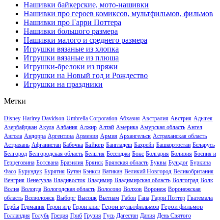
Нашивки байкерские, мото-нашивки
Нашивки про героев комиксов, мультфильмов, фильмов
Нашивки про Гарри Поттера
Нашивки большого размера
Нашивки малого и среднего размера
Игрушки вязаные из хлопка
Игрушки вязаные из плюша
Игрушки-брелоки из пряжи
Игрушки на Новый год и Рождество
Игрушки на праздники
Метки
Disney
Harlrey Davidson
Umbrella Corporation
Абхазия
Австралия
Австрия
Адыгея
Азербайджан
Акула
Албания
Алжир
Алтай
Америка
Амурская область
Ангел
Ангола
Андорра
Аргентина
Армения
Армия
Архангельск
Астраханская область
Байкер
Астрахань
Афганистан
Бабочка
Бангладеш
Бахрейн
Башкортостан
Беларусь
Белгород
Белгородская область
Бельгия
Бесенджи
Бокс
Болгария
Боливия
Босния и
Герцеговина
Ботсвана
Бразилия
Брянск
Брянская область
Буквы
Бульдог
Буркина
Фасо
Бурундук
Бурятия
Бутан
Бэнкси
Ватикан
Великий Новгород
Великобритания
Венгрия
Венесуэла
Владивосток
Владимир
Владимирская область
Волгоград
Волк
Волна
Вологда
Вологодская область
Волосово
Волхов
Воронеж
Воронежская
область
Всеволожск
Выборг
Высоцк
Вьетнам
Габон
Гана
Гарри Поттер
Гватемала
Герои мультфильмов
Герои фильмов
Гербы
Германия
Герои игр
Герои книг
Голландия
Голубь
Греция
Гриб
Грузия
Гусь
Дагестан
Дания
День Святого