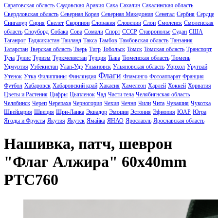
Саратовская область
Саудовская Аравия
Саха
Сахалин
Сахалинская область
Свердловская область
Северная Корея
Северная Македония
Сенегал
Сербия
Сердце
Сингапур
Сирия
Скелет
Скорпион
Словакия
Словении
Слон
Смоленск
Смоленская
область
Сноуборд
Собака
Сова
Сомали
Спорт
СССР
Ставрополье
Судан
США
Таганрог
Таджикистан
Таиланд
Такса
Тамбов
Тамбовская область
Танзания
Татарстан
Тверская область
Тверь
Тигр
Тобольск
Томск
Томская область
Транспорт
Тула
Тунис
Туризм
Туркменистан
Турция
Тыва
Тюменская область
Тюмень
Удмуртия
Узбекистан
Улан-Удэ
Ульяновск
Ульяновская область
Уорхол
Уругвай
Флаги
Утенок
Утка
Филиппины
Финляндия
Фламинго
Фотоаппарат
Франция
Футбол
Хабаровск
Хабаровский край
Хакасия
Хамелеон
Харлей
Хоккей
Хорватия
Цветы и Растения
Цифры
Цыпленок
Чад
Части тела
Челябигнская область
Челябинск
Череп
Черепаха
Черногория
Чехия
Чечня
Чили
Чита
Чувашия
Чукотка
Швейцария
Швеция
Шри-Ланка
Эквадор
Эмоции
Эстония
Эфиопия
ЮАР
Югра
Ягоды и Фрукты
Якутия
Якутск
Ямайка
ЯНАО
Ярославль
Ярославская область
Нашивка, патч, шеврон
"Флаг Алжира" 60x40mm
PTC760