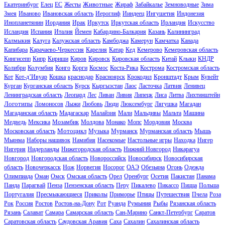
Животные
Екатеринбург
Елец
ЕС
Жесты
Жираф
Забайкалье
Земноводные
Зима
Змея
Иваново
Ивановская область
Иероглиф
Ииндеец
Ингушетия
Индонезия
Инопланетянин
Иордания
Ирак
Иркутск
Иркутская область
Ирландия
Искусство
Исландия
Испания
Италия
Йемен
Кабардино-Балкария
Казань
Калининград
Калмыкия
Калуга
Калужская область
Камбоджа
Камерун
Камчатка
Канада
Капибара
Карачаево-Черкессия
Карелия
Катар
Кед
Кемерово
Кемеровская область
Кингисепп
Кипр
Кириши
Киров
Кировск
Кировская область
Китай
Клыки
КНДР
Колибри
Колумбия
Конго
Корги
Космос
Коста-Рика
Кострома
Костромская область
Кот
Кот-д’Ивуар
Кошка
краснодар
Красноярск
Крокодил
Кронштадт
Крым
Кувейт
Курган
Курганская область
Курск
Кыргызстан
Лаос
Ласточка
Латвия
Ленивец
Ленинградская область
Леопард
Лес
Ливан
Ливия
Липецк
Лиса
Литва
Лихтинштейн
Логотипы
Ломоносов
Лыжи
Любовь
Люди
Люксембург
Лягушка
Магадан
Магаданская область
Мадагаскар
Малайзия
Мали
Мальдивы
Мальта
Машина
Медведь
Мексика
Мозамбик
Молдова
Монако
Мопс
Мордовия
Москва
Мотоцикл
Московская область
Музыка
Мурманск
Мурманская область
Мышь
Мьянма
Наборы нашивок
Намибия
Насекомые
Настольные игры
Находка
Нигер
Нигерия
Нидерланды
Нижегородская область
Нижний Новгород
Никарагуа
Новгород
Новгородская область
Новороссийск
Новосибирск
Новосибирская
область
Новочеркасск
Нож
Норвегия
Носорог
ОАЭ
Обезьяна
Огонь
Одежда
Олимпиада
Оман
Омск
Омская область
Орел
Оренбург
Осетия
Пакистан
Панама
Панда
Парагвай
Пенза
Пензенская область
Перу
Пикалево
Пикассо
Пицца
Польша
Португалия
Пресмыкающиеся
Приколы
Приморье
Птицы
Путешествия
Пчела
Роза
Рок
Россия
Ростов
Ростов-на-Дону
Рот
Руанда
Румыния
Рыбы
Рязанская область
Рязань
Салават
Самара
Самарская область
Сан-Марино
Санкт-Петербург
Саратов
Саратовская область
Саудовская Аравия
Саха
Сахалин
Сахалинская область