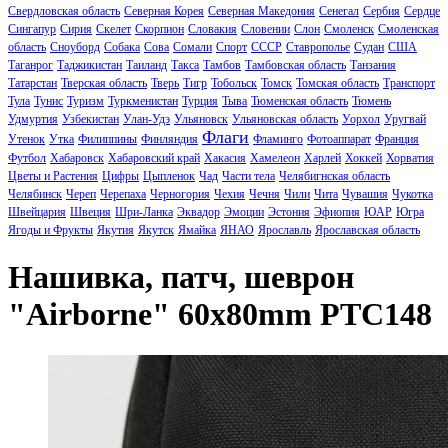
Свердловская область
Северная Корея
Северная Македония
Сенегал
Сербия
Сердце
Сингапур
Сирия
Скелет
Скорпион
Словакия
Словении
Слон
Смоленск
Смоленская
область
Сноуборд
Собака
Сова
Сомали
Спорт
СССР
Ставрополье
Судан
США
Таганрог
Таджикистан
Таиланд
Такса
Тамбов
Тамбовская область
Танзания
Татарстан
Тверская область
Тверь
Тигр
Тобольск
Томск
Томская область
Транспорт
Тула
Тунис
Туризм
Туркменистан
Турция
Тыва
Тюменская область
Тюмень
Удмуртия
Узбекистан
Улан-Удэ
Ульяновск
Ульяновская область
Уорхол
Уругвай
Флаги
Утенок
Утка
Филиппины
Финляндия
Фламинго
Фотоаппарат
Франция
Футбол
Хабаровск
Хабаровский край
Хакасия
Хамелеон
Харлей
Хоккей
Хорватия
Цветы и Растения
Цифры
Цыпленок
Чад
Части тела
Челябигнская область
Челябинск
Череп
Черепаха
Черногория
Чехия
Чечня
Чили
Чита
Чувашия
Чукотка
Швейцария
Швеция
Шри-Ланка
Эквадор
Эмоции
Эстония
Эфиопия
ЮАР
Югра
Ягоды и Фрукты
Якутия
Якутск
Ямайка
ЯНАО
Ярославль
Ярославская область
Нашивка, патч, шеврон
"Airborne" 60x80mm PTC148