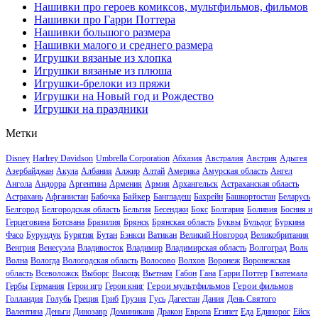
Нашивки про героев комиксов, мультфильмов, фильмов
Нашивки про Гарри Поттера
Нашивки большого размера
Нашивки малого и среднего размера
Игрушки вязаные из хлопка
Игрушки вязаные из плюша
Игрушки-брелоки из пряжи
Игрушки на Новый год и Рождество
Игрушки на праздники
Метки
Disney
Harlrey Davidson
Umbrella Corporation
Абхазия
Австралия
Австрия
Адыгея
Азербайджан
Акула
Албания
Алжир
Алтай
Америка
Амурская область
Ангел
Ангола
Андорра
Аргентина
Армения
Армия
Архангельск
Астраханская область
Байкер
Астрахань
Афганистан
Бабочка
Бангладеш
Бахрейн
Башкортостан
Беларусь
Белгород
Белгородская область
Бельгия
Бесенджи
Бокс
Болгария
Боливия
Босния и
Герцеговина
Ботсвана
Бразилия
Брянск
Брянская область
Буквы
Бульдог
Буркина
Фасо
Бурундук
Бурятия
Бутан
Бэнкси
Ватикан
Великий Новгород
Великобритания
Венгрия
Венесуэла
Владивосток
Владимир
Владимирская область
Волгоград
Волк
Волна
Вологда
Вологодская область
Волосово
Волхов
Воронеж
Воронежская
область
Всеволожск
Выборг
Высоцк
Вьетнам
Габон
Гана
Гарри Поттер
Гватемала
Герои мультфильмов
Герои фильмов
Гербы
Германия
Герои игр
Герои книг
Голландия
Голубь
Греция
Гриб
Грузия
Гусь
Дагестан
Дания
День Святого
Валентина
Деньги
Динозавр
Доминикана
Дракон
Европа
Египет
Еда
Единорог
Ейск