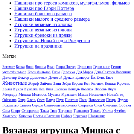
Нашивки про героев комиксов, мультфильмов, фильмов
Нашивки про Гарри Поттера
Нашивки большого размера
Нашивки малого и среднего размера
Игрушки вязаные из хлопка
Игрушки вязаные из плюша
Игрушки-брелоки из пряжи
Игрушки на Новый год и Рождество
Игрушки на праздники
Метки
Герои
Бегемот
Белка
Волк
Ворона
Врач
Гарри Поттер
Герои игр
Герои книг
мультфильмов
Девочка
Герои фильмов
Гном
Дед Мороз
День Святого Валентина
Динозавр
Доктор
Домовенок
Домовой
Дракон
Единорог
Ёж
Ежик
Енот
Животные
Зайчик
Заяц
Кот
Кошка
Кролик
Жираф
Зебра
Корова
Котенок
Кукла
Куколка
Крыса
Лев
Лиса
Лисичка
Лошадь
Львенок
Любовь
Люди
Медведь
Мишка
Моллюск
Музыка
Музыкант
Мышь
Насекомые
Новый год
Обезьяна
Овца
Олень
Осел
Панда
Паук
Пингвин
Пони
Поросенок
Птицы
Пудель
Собака
Рождество
Свинка
Сердце
Сказочные персонажи
Скорпион
Слон
Снеговик
Сова
Спорт
Супергерои
Такса
Тигр
Тигренок
Транспорт
Тролль
Улитка
Футбол
Хамелеон
Хрюшка
Цветы и Растения
Цифры
Черепаха
Школьница
Вязаная игрушка Мишка с