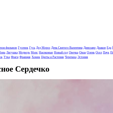
ерои фильмов
Гусенок
Гусь
Дед Мороз
День Святого Валентина
Динозавр
Дракон
Еда
бовь
Лягушка
Медведь
Мопс
Насекомые
Новый год
Овечка
Овца
Олень
Осел
Паук
П
ок
Утка
Флаги
Франция
Хомяк
Цветы и Растения
Черепаха
Эстония
сное Сердечко