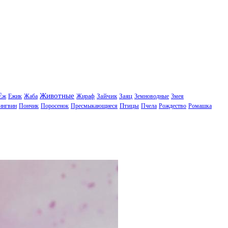
Животные
Зайчик
Заяц
Ёж
Ежик
Жаба
Жираф
Земноводные
Змея
Птицы
ингвин
Пончик
Поросенок
Пресмыкающиеся
Пчела
Рождество
Ромашка