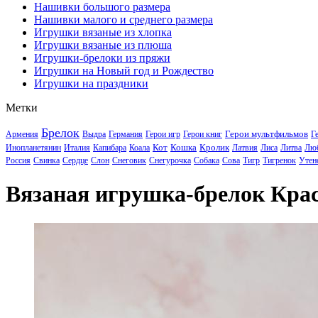
Нашивки большого размера
Нашивки малого и среднего размера
Игрушки вязаные из хлопка
Игрушки вязаные из плюша
Игрушки-брелоки из пряжи
Игрушки на Новый год и Рождество
Игрушки на праздники
Метки
Брелок
Герои мультфильмов
Армения
Выдра
Германия
Герои игр
Герои книг
Г
Кот
Кошка
Кролик
Инопланетянин
Италия
Капибара
Коала
Латвия
Лиса
Литва
Лю
Россия
Свинка
Сердце
Слон
Снеговик
Снегурочка
Собака
Сова
Тигр
Тигренок
Утен
Вязаная игрушка-брелок Кра