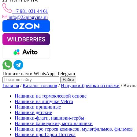
+7 981 031 44 61
info@22pingvina.ru
Пишите нам в WhatsApp, Telegram
Главная
/
Каталог товаров
/
Игрушки-брелоки из пряжи
/
Вязан
Нашивки на термоклеевой основе
Нашивки на липучке Velcro
Нашивки пришивные
Нашивки детские
Нашивки-флаги, нашивки-гербы
Нашивки байкерские, мото-нашивки
Нашивки про героев комиксов, мультфильмов, фильмов
Нашивки про Гарри Поттера