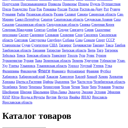
Птицы
Португалия
Пресмыкающиеся
Приколы
Приморье
Пудель
Путешествия
Пчела
Рождество
Роза
Рок
Ромашка
Россия
Ростов
Ростов-на-Дону
Рот
Руанда
Румыния
Рыбы
Рязанская область
Рязань
Салават
Самара
Самарская область
Сан-
Марино
Санкт-Петербург
Саратов
Саратовская область
Саудовская Аравия
Саха
Сахалин
Сахалинская область
Свердловская область
Свинка
Северная Корея
Северная Македония
Сенегал
Сербия
Сердце
Сингапур
Сирия
Сказочные
персонажи
Скелет
Скорпион
Словакия
Словении
Слон
Смоленск
Смоленская
Собака
область
Снеговик
Снегурочка
Сноуборд
Сова
Сомали
Спорт
СССР
Ставрополье
Судан
Супергерои
США
Таганрог
Таджикистан
Таиланд
Такса
Тамбов
Тамбовская область
Танзания
Татарстан
Тверская область
Тверь
Тигр
Тигренок
Тобольск
Томск
Томская область
Транспорт
Тролль
Тула
Тунис
Туризм
Туркменистан
Турция
Тыва
Тюменская область
Тюмень
Удмуртия
Узбекистан
Улан-
Удэ
Улитка
Ульяновск
Ульяновская область
Уорхол
Уругвай
Утенок
Утка
Флаги
Филиппины
Финляндия
Фламинго
Фотоаппарат
Франция
Футбол
Хабаровск
Хабаровский край
Хакасия
Хамелеон
Харлей
Хоккей
Хомяк
Хорватия
Хрюшка
Цветы и Растения
Цифры
Цыпленок
Чад
Части тела
Челябигнская область
Челябинск
Череп
Черепаха
Черногория
Чехия
Чечня
Чили
Чита
Чувашия
Чукотка
Швейцария
Швеция
Школьница
Шри-Ланка
Эквадор
Эмоции
Эстония
Эфиопия
ЮАР
Югра
Ягоды и Фрукты
Якутия
Якутск
Ямайка
ЯНАО
Ярославль
Ярославская область
Каталог товаров