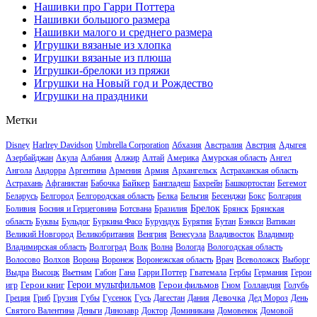
Нашивки про Гарри Поттера
Нашивки большого размера
Нашивки малого и среднего размера
Игрушки вязаные из хлопка
Игрушки вязаные из плюша
Игрушки-брелоки из пряжи
Игрушки на Новый год и Рождество
Игрушки на праздники
Метки
Disney
Harlrey Davidson
Umbrella Corporation
Абхазия
Австралия
Австрия
Адыгея
Азербайджан
Акула
Албания
Алжир
Алтай
Америка
Амурская область
Ангел
Ангола
Андорра
Аргентина
Армения
Армия
Архангельск
Астраханская область
Байкер
Астрахань
Афганистан
Бабочка
Бангладеш
Бахрейн
Башкортостан
Бегемот
Беларусь
Белгород
Белгородская область
Белка
Бельгия
Бесенджи
Бокс
Болгария
Брелок
Боливия
Босния и Герцеговина
Ботсвана
Бразилия
Брянск
Брянская
область
Буквы
Бульдог
Буркина Фасо
Бурундук
Бурятия
Бутан
Бэнкси
Ватикан
Великий Новгород
Великобритания
Венгрия
Венесуэла
Владивосток
Владимир
Владимирская область
Волгоград
Волк
Волна
Вологда
Вологодская область
Волосово
Волхов
Ворона
Воронеж
Воронежская область
Врач
Всеволожск
Выборг
Выдра
Высоцк
Вьетнам
Габон
Гана
Гарри Поттер
Гватемала
Гербы
Германия
Герои
Герои книг
Герои мультфильмов
Герои фильмов
игр
Гном
Голландия
Голубь
Девочка
Греция
Гриб
Грузия
Губы
Гусенок
Гусь
Дагестан
Дания
Дед Мороз
День
Святого Валентина
Деньги
Динозавр
Доктор
Доминикана
Домовенок
Домовой