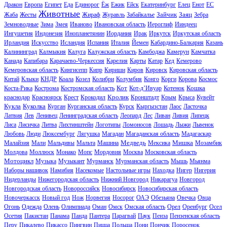
Дракон
Европа
Египет
Еда
Единорог
Ёж
Ежик
Ейск
Екатеринбург
Елец
Енот
ЕС
Животные
Зайчик
Заяц
Жаба
Жесты
Жираф
Журавль
Забайкалье
Зебра
Земноводные
Зима
Змея
Иваново
Ивановская область
Иероглиф
Ииндеец
Ингушетия
Индонезия
Инопланетянин
Иордания
Ирак
Иркутск
Иркутская область
Ирландия
Искусство
Исландия
Испания
Италия
Йемен
Кабардино-Балкария
Казань
Калининград
Калмыкия
Калуга
Калужская область
Камбоджа
Камерун
Камчатка
Канада
Капибара
Карачаево-Черкессия
Карелия
Карты
Катар
Кед
Кемерово
Кемеровская область
Кингисепп
Кипр
Кириши
Киров
Кировск
Кировская область
Китай
Клыки
КНДР
Коала
Козел
Колибри
Колумбия
Конго
Корги
Корова
Космос
Кот
Кошка
Коста-Рика
Кострома
Костромская область
Кот-д’Ивуар
Котенок
Кролик
краснодар
Красноярск
Крест
Крокодил
Кронштадт
Крым
Крыса
Кувейт
Кукла
Куколка
Курган
Курганская область
Курск
Кыргызстан
Лаос
Ласточка
Латвия
Лев
Ленивец
Ленинградская область
Леопард
Лес
Ливан
Ливия
Липецк
Лиса
Лисичка
Литва
Лихтинштейн
Логотипы
Ломоносов
Лошадь
Лыжи
Львенок
Любовь
Люди
Люксембург
Лягушка
Магадан
Магаданская область
Мадагаскар
Медведь
Мишка
Малайзия
Мали
Мальдивы
Мальта
Машина
Мексика
Мозамбик
Молдова
Моллюск
Монако
Мопс
Мордовия
Москва
Московская область
Мотоцикл
Музыка
Музыкант
Мурманск
Мурманская область
Мышь
Мьянма
Наборы нашивок
Намибия
Насекомые
Настольные игры
Находка
Нигер
Нигерия
Нидерланды
Нижегородская область
Нижний Новгород
Никарагуа
Новгород
Новгородская область
Новороссийск
Новосибирск
Новосибирская область
Новочеркасск
Новый год
Нож
Норвегия
Носорог
ОАЭ
Обезьяна
Овечка
Овца
Огонь
Одежда
Олень
Олимпиада
Оман
Омск
Омская область
Орел
Оренбург
Осел
Осетия
Пакистан
Панама
Панда
Пантера
Парагвай
Паук
Пенза
Пензенская область
Перу
Пикалево
Пикассо
Пингвин
Пицца
Польша
Пони
Пончик
Поросенок