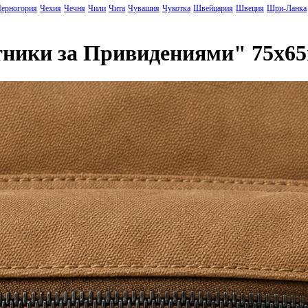
ерногория
Чехия
Чечня
Чили
Чита
Чувашия
Чукотка
Швейцария
Швеция
Шри-Ланка
тники за Привидениями" 75x