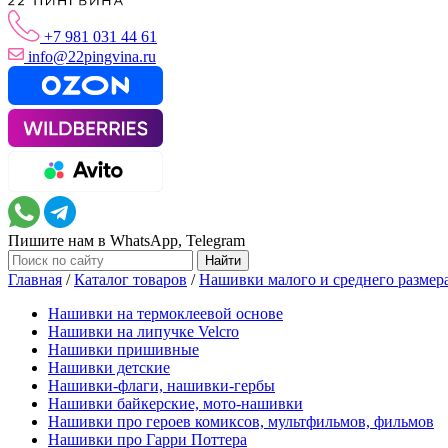
+7 981 031 44 61
info@22pingvina.ru
Пишите нам в WhatsApp, Telegram
Главная
/
Каталог товаров
/
Нашивки малого и среднего размер
Нашивки на термоклеевой основе
Нашивки на липучке Velcro
Нашивки пришивные
Нашивки детские
Нашивки-флаги, нашивки-гербы
Нашивки байкерские, мото-нашивки
Нашивки про героев комиксов, мультфильмов, фильмов
Нашивки про Гарри Поттера