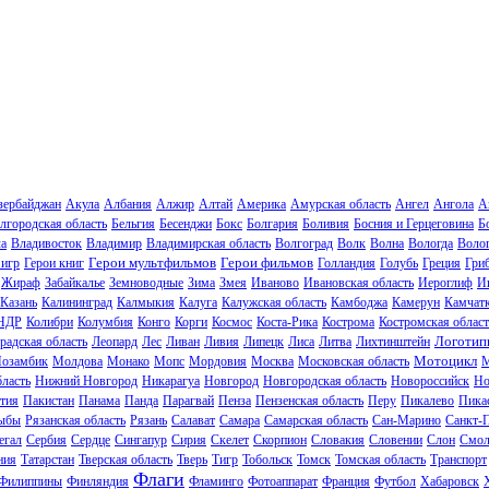
зербайджан
Акула
Албания
Алжир
Алтай
Америка
Амурская область
Ангел
Ангола
А
лгородская область
Бельгия
Бесенджи
Бокс
Болгария
Боливия
Босния и Герцеговина
Б
ла
Владивосток
Владимир
Владимирская область
Волгоград
Волк
Волна
Вологда
Волог
Герои мультфильмов
Герои фильмов
 игр
Герои книг
Голландия
Голубь
Греция
Гри
Жираф
Забайкалье
Земноводные
Зима
Змея
Иваново
Ивановская область
Иероглиф
И
Казань
Калининград
Калмыкия
Калуга
Калужская область
Камбоджа
Камерун
Камчат
НДР
Колибри
Колумбия
Конго
Корги
Космос
Коста-Рика
Кострома
Костромская област
Логотип
радская область
Леопард
Лес
Ливан
Ливия
Липецк
Лиса
Литва
Лихтинштейн
Мотоцикл
озамбик
Молдова
Монако
Мопс
Мордовия
Москва
Московская область
М
ласть
Нижний Новгород
Никарагуа
Новгород
Новгородская область
Новороссийск
Но
тия
Пакистан
Панама
Панда
Парагвай
Пенза
Пензенская область
Перу
Пикалево
Пика
ыбы
Рязанская область
Рязань
Салават
Самара
Самарская область
Сан-Марино
Санкт-
егал
Сербия
Сердце
Сингапур
Сирия
Скелет
Скорпион
Словакия
Словении
Слон
Смол
ния
Татарстан
Тверская область
Тверь
Тигр
Тобольск
Томск
Томская область
Транспорт
Флаги
Филиппины
Финляндия
Фламинго
Фотоаппарат
Франция
Футбол
Хабаровск