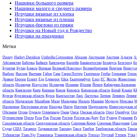
Нашивки большого размера
Нашивки малого и среднего размера
Игрушки вязаные из хлопка
Игрушки вязаные из плюша
Игрушки-брелоки из пряжи
Игрушки на Новый год и Рождество
Игрушки на праздники
Метки
Disney
Harlrey Davidson
Umbrella Corporation
Абхазия
Австралия
Австрия
Адыгея
А
Байкер
Афганистан
Бабочка
Бангладеш
Бахрейн
Башкортостан
Беларусь
Белгород
Бе
Бурятия
Бутан
Бэнкси
Ватикан
Великий Новгород
Великобритания
Венгрия
Венесуэ
Выборг
Высоцк
Вьетнам
Габон
Гана
Гарри Поттер
Гватемала
Гербы
Германия
Герои
Животные
Дракон
Европа
Египет
Еда
Единорог
Ейск
Екатеринбург
Елец
ЕС
Жесты
область
Ирландия
Искусство
Исландия
Испания
Италия
Йемен
Кабардино-Балкария
область
Кингисепп
Кипр
Кириши
Киров
Кировск
Кировская область
Китай
Клыки
К
Курган
Курганская область
Курск
Кыргызстан
Лаос
Ласточка
Латвия
Ленивец
Ленинг
область
Мадагаскар
Малайзия
Мали
Мальдивы
Мальта
Машина
Медведь
Мексика
М
Насекомые
Настольные игры
Находка
Нигер
Нигерия
Нидерланды
Нижегородская об
Обезьяна
Огонь
Одежда
Олимпиада
Оман
Омск
Омская область
Орел
Оренбург
Осе
Путешествия
Пчела
Роза
Рок
Россия
Ростов
Ростов-на-Дону
Рот
Руанда
Румыния
Р
Сахалинская область
Свердловская область
Северная Корея
Северная Македония
Сен
Судан
США
Таганрог
Таджикистан
Таиланд
Такса
Тамбов
Тамбовская область
Танза
Узбекистан
Улан-Удэ
Ульяновск
Ульяновская область
Уорхол
Уругвай
Утенок
Утка