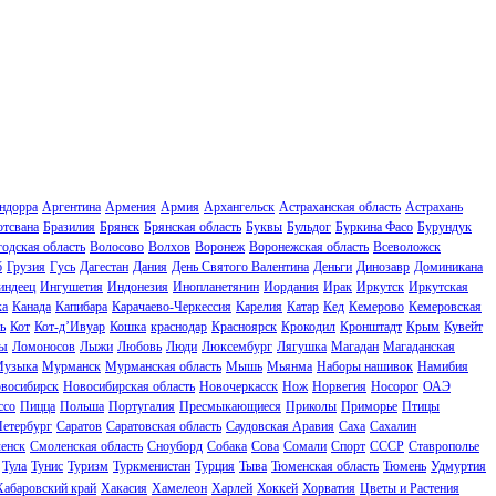
ндорра
Аргентина
Армения
Армия
Архангельск
Астраханская область
Астрахань
отсвана
Бразилия
Брянск
Брянская область
Буквы
Бульдог
Буркина Фасо
Бурундук
одская область
Волосово
Волхов
Воронеж
Воронежская область
Всеволожск
б
Грузия
Гусь
Дагестан
Дания
День Святого Валентина
Деньги
Динозавр
Доминикана
индеец
Ингушетия
Индонезия
Инопланетянин
Иордания
Ирак
Иркутск
Иркутская
ка
Канада
Капибара
Карачаево-Черкессия
Карелия
Катар
Кед
Кемерово
Кемеровская
ь
Кот
Кот-д’Ивуар
Кошка
краснодар
Красноярск
Крокодил
Кронштадт
Крым
Кувейт
ы
Ломоносов
Лыжи
Любовь
Люди
Люксембург
Лягушка
Магадан
Магаданская
узыка
Мурманск
Мурманская область
Мышь
Мьянма
Наборы нашивок
Намибия
восибирск
Новосибирская область
Новочеркасск
Нож
Норвегия
Носорог
ОАЭ
ссо
Пицца
Польша
Португалия
Пресмыкающиеся
Приколы
Приморье
Птицы
Петербург
Саратов
Саратовская область
Саудовская Аравия
Саха
Сахалин
енск
Смоленская область
Сноуборд
Собака
Сова
Сомали
Спорт
СССР
Ставрополье
Тула
Тунис
Туризм
Туркменистан
Турция
Тыва
Тюменская область
Тюмень
Удмуртия
Хабаровский край
Хакасия
Хамелеон
Харлей
Хоккей
Хорватия
Цветы и Растения