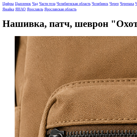
Цифры
Цыпленок
Чад
Части тела
Челябигнская область
Челябинск
Череп
Черепаха
Ч
Ямайка
ЯНАО
Ярославль
Ярославская область
Нашивка, патч, шеврон "Охо