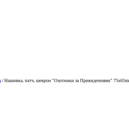
а
/
Нашивка, патч, шеврон "Охотники за Привидениями" 75x65