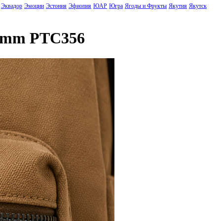
Эквадор
Эмоции
Эстония
Эфиопия
ЮАР
Югра
Ягоды и Фрукты
Якутия
Якутск
65mm PTC356