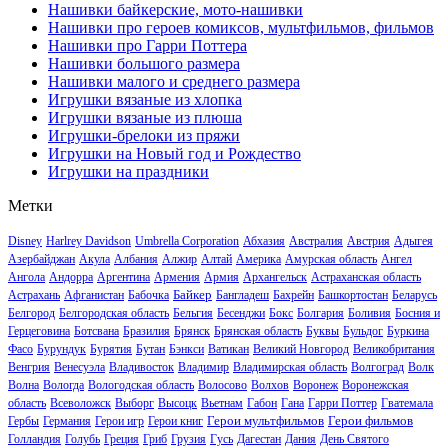
Нашивки байкерские, мото-нашивки
Нашивки про героев комиксов, мультфильмов, фильмов
Нашивки про Гарри Поттера
Нашивки большого размера
Нашивки малого и среднего размера
Игрушки вязаные из хлопка
Игрушки вязаные из плюша
Игрушки-брелоки из пряжи
Игрушки на Новый год и Рождество
Игрушки на праздники
Метки
Disney
Harlrey Davidson
Umbrella Corporation
Абхазия
Австралия
Австрия
Адыгея
Азербайджан
Акула
Албания
Алжир
Алтай
Америка
Амурская область
Ангел
Ангола
Андорра
Аргентина
Армения
Армия
Архангельск
Астраханская область
Байкер
Астрахань
Афганистан
Бабочка
Бангладеш
Бахрейн
Башкортостан
Беларусь
Белгород
Белгородская область
Бельгия
Бесенджи
Бокс
Болгария
Боливия
Босния и
Герцеговина
Ботсвана
Бразилия
Брянск
Брянская область
Буквы
Бульдог
Буркина
Фасо
Бурундук
Бурятия
Бутан
Бэнкси
Ватикан
Великий Новгород
Великобритания
Венгрия
Венесуэла
Владивосток
Владимир
Владимирская область
Волгоград
Волк
Волна
Вологда
Вологодская область
Волосово
Волхов
Воронеж
Воронежская
область
Всеволожск
Выборг
Высоцк
Вьетнам
Габон
Гана
Гарри Поттер
Гватемала
Герои мультфильмов
Герои фильмов
Гербы
Германия
Герои игр
Герои книг
Голландия
Голубь
Греция
Гриб
Грузия
Гусь
Дагестан
Дания
День Святого