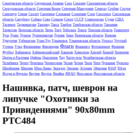
Саратовская область
Саудовская Аравия
Саха
Сахалин
Сахалинская область
Свердловская область
Северная Корея
Северная Македония
Сенегал
Сербия
Сердце
Сингапур
Сирия
Скелет
Скорпион
Словакия
Словении
Слон
Смоленск
Смоленская
область
Сноуборд
Собака
Сова
Сомали
Спорт
СССР
Ставрополье
Судан
США
Таганрог
Таджикистан
Таиланд
Такса
Тамбов
Тамбовская область
Танзания
Татарстан
Тверская область
Тверь
Тигр
Тобольск
Томск
Томская область
Транспорт
Тула
Тунис
Туризм
Туркменистан
Турция
Тыва
Тюменская область
Тюмень
Удмуртия
Узбекистан
Улан-Удэ
Ульяновск
Ульяновская область
Уорхол
Уругвай
Флаги
Утенок
Утка
Филиппины
Финляндия
Фламинго
Фотоаппарат
Франция
Футбол
Хабаровск
Хабаровский край
Хакасия
Хамелеон
Харлей
Хоккей
Хорватия
Цветы и Растения
Цифры
Цыпленок
Чад
Части тела
Челябигнская область
Челябинск
Череп
Черепаха
Черногория
Чехия
Чечня
Чили
Чита
Чувашия
Чукотка
Швейцария
Швеция
Шри-Ланка
Эквадор
Эмоции
Эстония
Эфиопия
ЮАР
Югра
Ягоды и Фрукты
Якутия
Якутск
Ямайка
ЯНАО
Ярославль
Ярославская область
Нашивка, патч, шеврон на
липучке "Охотники за
Привидениями" 90x80mm
PTC484