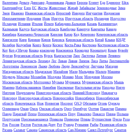
Валентина
Деньги
Динозавр
Доминикана
Дракон
Европа
Египет
Еда
Единорог
Ейск
Животные
Екатеринбург
Елец
ЕС
Жесты
Жираф
Забайкалье
Земноводные
Зима
Змея
Иваново
Ивановская область
Иероглиф
Ииндеец
Ингушетия
Индонезия
Инопланетянин
Иордания
Ирак
Иркутск
Иркутская область
Ирландия
Искусство
Исландия
Испания
Италия
Йемен
Кабардино-Балкария
Казань
Калининград
Калмыкия
Калуга
Калужская область
Камбоджа
Камерун
Камчатка
Канада
Капибара
Карачаево-Черкессия
Карелия
Катар
Кед
Кемерово
Кемеровская область
Кингисепп
Кипр
Кириши
Киров
Кировск
Кировская область
Китай
Клыки
КНДР
Колибри
Колумбия
Конго
Корги
Космос
Коста-Рика
Кострома
Костромская область
Кот
Кот-д’Ивуар
Кошка
краснодар
Красноярск
Крокодил
Кронштадт
Крым
Кувейт
Курган
Курганская область
Курск
Кыргызстан
Лаос
Ласточка
Латвия
Ленивец
Ленинградская область
Леопард
Лес
Ливан
Ливия
Липецк
Лиса
Литва
Лихтинштейн
Логотипы
Ломоносов
Лыжи
Любовь
Люди
Люксембург
Лягушка
Магадан
Магаданская область
Мадагаскар
Малайзия
Мали
Мальдивы
Мальта
Машина
Медведь
Мексика
Мозамбик
Молдова
Монако
Мопс
Мордовия
Москва
Мотоцикл
Московская область
Музыка
Мурманск
Мурманская область
Мышь
Мьянма
Наборы нашивок
Намибия
Насекомые
Настольные игры
Находка
Нигер
Нигерия
Нидерланды
Нижегородская область
Нижний Новгород
Никарагуа
Новгород
Новгородская область
Новороссийск
Новосибирск
Новосибирская
область
Новочеркасск
Нож
Норвегия
Носорог
ОАЭ
Обезьяна
Огонь
Одежда
Олимпиада
Оман
Омск
Омская область
Орел
Оренбург
Осетия
Пакистан
Панама
Панда
Парагвай
Пенза
Пензенская область
Перу
Пикалево
Пикассо
Пицца
Польша
Португалия
Пресмыкающиеся
Приколы
Приморье
Птицы
Путешествия
Пчела
Роза
Рок
Россия
Ростов
Ростов-на-Дону
Рот
Руанда
Румыния
Рыбы
Рязанская область
Рязань
Салават
Самара
Самарская область
Сан-Марино
Санкт-Петербург
Саратов