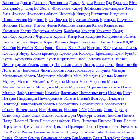
Валентина
Деньги
Динозавр
Доминикана
Дракон
Европа
Египет
Еда
Единорог
Ейск
Животные
Екатеринбург
Елец
ЕС
Жесты
Жираф
Забайкалье
Земноводные
Зима
Змея
Иваново
Ивановская область
Иероглиф
Ииндеец
Ингушетия
Индонезия
Инопланетянин
Иордания
Ирак
Иркутск
Иркутская область
Ирландия
Искусство
Исландия
Испания
Италия
Йемен
Кабардино-Балкария
Казань
Калининград
Калмыкия
Калуга
Калужская область
Камбоджа
Камерун
Камчатка
Канада
Капибара
Карачаево-Черкессия
Карелия
Катар
Кед
Кемерово
Кемеровская область
Кингисепп
Кипр
Кириши
Киров
Кировск
Кировская область
Китай
Клыки
КНДР
Колибри
Колумбия
Конго
Корги
Космос
Коста-Рика
Кострома
Костромская область
Кот
Кот-д’Ивуар
Кошка
краснодар
Красноярск
Крокодил
Кронштадт
Крым
Кувейт
Курган
Курганская область
Курск
Кыргызстан
Лаос
Ласточка
Латвия
Ленивец
Ленинградская область
Леопард
Лес
Ливан
Ливия
Липецк
Лиса
Литва
Лихтинштейн
Логотипы
Ломоносов
Лыжи
Любовь
Люди
Люксембург
Лягушка
Магадан
Магаданская область
Мадагаскар
Малайзия
Мали
Мальдивы
Мальта
Машина
Медведь
Мексика
Мозамбик
Молдова
Монако
Мопс
Мордовия
Москва
Мотоцикл
Московская область
Музыка
Мурманск
Мурманская область
Мышь
Мьянма
Наборы нашивок
Намибия
Насекомые
Настольные игры
Находка
Нигер
Нигерия
Нидерланды
Нижегородская область
Нижний Новгород
Никарагуа
Новгород
Новгородская область
Новороссийск
Новосибирск
Новосибирская
область
Новочеркасск
Нож
Норвегия
Носорог
ОАЭ
Обезьяна
Огонь
Одежда
Олимпиада
Оман
Омск
Омская область
Орел
Оренбург
Осетия
Пакистан
Панама
Панда
Парагвай
Пенза
Пензенская область
Перу
Пикалево
Пикассо
Пицца
Польша
Португалия
Пресмыкающиеся
Приколы
Приморье
Птицы
Путешествия
Пчела
Роза
Рок
Россия
Ростов
Ростов-на-Дону
Рот
Руанда
Румыния
Рыбы
Рязанская область
Рязань
Салават
Самара
Самарская область
Сан-Марино
Санкт-Петербург
Саратов