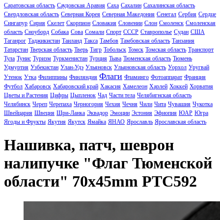
Саратовская область
Саудовская Аравия
Саха
Сахалин
Сахалинская область
Свердловская область
Северная Корея
Северная Македония
Сенегал
Сербия
Сердце
Сингапур
Сирия
Скелет
Скорпион
Словакия
Словении
Слон
Смоленск
Смоленская
область
Сноуборд
Собака
Сова
Сомали
Спорт
СССР
Ставрополье
Судан
США
Таганрог
Таджикистан
Таиланд
Такса
Тамбов
Тамбовская область
Танзания
Татарстан
Тверская область
Тверь
Тигр
Тобольск
Томск
Томская область
Транспорт
Тула
Тунис
Туризм
Туркменистан
Турция
Тыва
Тюменская область
Тюмень
Удмуртия
Узбекистан
Улан-Удэ
Ульяновск
Ульяновская область
Уорхол
Уругвай
Флаги
Утенок
Утка
Филиппины
Финляндия
Фламинго
Фотоаппарат
Франция
Футбол
Хабаровск
Хабаровский край
Хакасия
Хамелеон
Харлей
Хоккей
Хорватия
Цветы и Растения
Цифры
Цыпленок
Чад
Части тела
Челябигнская область
Челябинск
Череп
Черепаха
Черногория
Чехия
Чечня
Чили
Чита
Чувашия
Чукотка
Швейцария
Швеция
Шри-Ланка
Эквадор
Эмоции
Эстония
Эфиопия
ЮАР
Югра
Ягоды и Фрукты
Якутия
Якутск
Ямайка
ЯНАО
Ярославль
Ярославская область
Нашивка, патч, шеврон
налипучке "Флаг Тюменской
области" 70x45mm PTC592