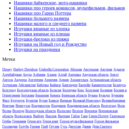
Нашивки байкерские, мото-нашивки
Нашивки про героев комиксов, мультфильмов, фильмов
Нашивки про Гарри Поттера
Нашивки большого размера
Нашивки малого и среднего размера
Игрушки вязаные из хлопка
Игрушки вязаные из плюша
Игрушки-брелоки из пряжи
Игрушки на Новый год и Рождество
Игрушки на праздники
Метки
Disney
Harlrey Davidson
Umbrella Corporation
Абхазия
Австралия
Австрия
Адыгея
Азербайджан
Акула
Албания
Алжир
Алтай
Америка
Амурская область
Ангел
Ангола
Андорра
Аргентина
Армения
Армия
Архангельск
Астраханская область
Байкер
Астрахань
Афганистан
Бабочка
Бангладеш
Бахрейн
Башкортостан
Беларусь
Белгород
Белгородская область
Бельгия
Бесенджи
Бокс
Болгария
Боливия
Босния и
Герцеговина
Ботсвана
Бразилия
Брянск
Брянская область
Буквы
Бульдог
Буркина
Фасо
Бурундук
Бурятия
Бутан
Бэнкси
Ватикан
Великий Новгород
Великобритания
Венгрия
Венесуэла
Владивосток
Владимир
Владимирская область
Волгоград
Волк
Волна
Вологда
Вологодская область
Волосово
Волхов
Воронеж
Воронежская
область
Всеволожск
Выборг
Высоцк
Вьетнам
Габон
Гана
Гарри Поттер
Гватемала
Герои мультфильмов
Герои фильмов
Гербы
Германия
Герои игр
Герои книг
Голландия
Голубь
Греция
Гриб
Грузия
Гусь
Дагестан
Дания
День Святого