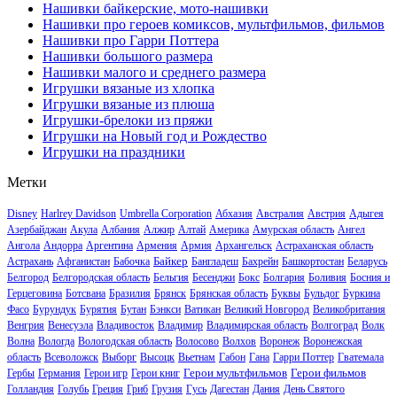
Нашивки байкерские, мото-нашивки
Нашивки про героев комиксов, мультфильмов, фильмов
Нашивки про Гарри Поттера
Нашивки большого размера
Нашивки малого и среднего размера
Игрушки вязаные из хлопка
Игрушки вязаные из плюша
Игрушки-брелоки из пряжи
Игрушки на Новый год и Рождество
Игрушки на праздники
Метки
Disney
Harlrey Davidson
Umbrella Corporation
Абхазия
Австралия
Австрия
Адыгея
Азербайджан
Акула
Албания
Алжир
Алтай
Америка
Амурская область
Ангел
Ангола
Андорра
Аргентина
Армения
Армия
Архангельск
Астраханская область
Байкер
Астрахань
Афганистан
Бабочка
Бангладеш
Бахрейн
Башкортостан
Беларусь
Белгород
Белгородская область
Бельгия
Бесенджи
Бокс
Болгария
Боливия
Босния и
Герцеговина
Ботсвана
Бразилия
Брянск
Брянская область
Буквы
Бульдог
Буркина
Фасо
Бурундук
Бурятия
Бутан
Бэнкси
Ватикан
Великий Новгород
Великобритания
Венгрия
Венесуэла
Владивосток
Владимир
Владимирская область
Волгоград
Волк
Волна
Вологда
Вологодская область
Волосово
Волхов
Воронеж
Воронежская
область
Всеволожск
Выборг
Высоцк
Вьетнам
Габон
Гана
Гарри Поттер
Гватемала
Герои мультфильмов
Герои фильмов
Гербы
Германия
Герои игр
Герои книг
Голландия
Голубь
Греция
Гриб
Грузия
Гусь
Дагестан
Дания
День Святого