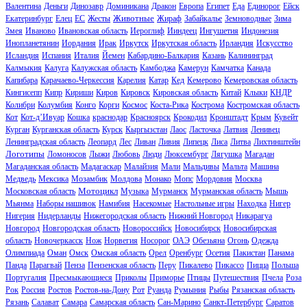
Валентина
Деньги
Динозавр
Доминикана
Дракон
Европа
Египет
Еда
Единорог
Ейск
Животные
Екатеринбург
Елец
ЕС
Жесты
Жираф
Забайкалье
Земноводные
Зима
Змея
Иваново
Ивановская область
Иероглиф
Ииндеец
Ингушетия
Индонезия
Инопланетянин
Иордания
Ирак
Иркутск
Иркутская область
Ирландия
Искусство
Исландия
Испания
Италия
Йемен
Кабардино-Балкария
Казань
Калининград
Калмыкия
Калуга
Калужская область
Камбоджа
Камерун
Камчатка
Канада
Капибара
Карачаево-Черкессия
Карелия
Катар
Кед
Кемерово
Кемеровская область
Кингисепп
Кипр
Кириши
Киров
Кировск
Кировская область
Китай
Клыки
КНДР
Колибри
Колумбия
Конго
Корги
Космос
Коста-Рика
Кострома
Костромская область
Кот
Кот-д’Ивуар
Кошка
краснодар
Красноярск
Крокодил
Кронштадт
Крым
Кувейт
Курган
Курганская область
Курск
Кыргызстан
Лаос
Ласточка
Латвия
Ленивец
Ленинградская область
Леопард
Лес
Ливан
Ливия
Липецк
Лиса
Литва
Лихтинштейн
Логотипы
Ломоносов
Лыжи
Любовь
Люди
Люксембург
Лягушка
Магадан
Магаданская область
Мадагаскар
Малайзия
Мали
Мальдивы
Мальта
Машина
Медведь
Мексика
Мозамбик
Молдова
Монако
Мопс
Мордовия
Москва
Мотоцикл
Московская область
Музыка
Мурманск
Мурманская область
Мышь
Мьянма
Наборы нашивок
Намибия
Насекомые
Настольные игры
Находка
Нигер
Нигерия
Нидерланды
Нижегородская область
Нижний Новгород
Никарагуа
Новгород
Новгородская область
Новороссийск
Новосибирск
Новосибирская
область
Новочеркасск
Нож
Норвегия
Носорог
ОАЭ
Обезьяна
Огонь
Одежда
Олимпиада
Оман
Омск
Омская область
Орел
Оренбург
Осетия
Пакистан
Панама
Панда
Парагвай
Пенза
Пензенская область
Перу
Пикалево
Пикассо
Пицца
Польша
Португалия
Пресмыкающиеся
Приколы
Приморье
Птицы
Путешествия
Пчела
Роза
Рок
Россия
Ростов
Ростов-на-Дону
Рот
Руанда
Румыния
Рыбы
Рязанская область
Рязань
Салават
Самара
Самарская область
Сан-Марино
Санкт-Петербург
Саратов