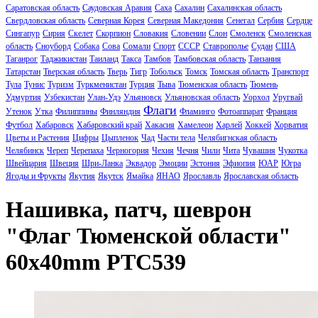
Саратовская область
Саудовская Аравия
Саха
Сахалин
Сахалинская область
Свердловская область
Северная Корея
Северная Македония
Сенегал
Сербия
Сердце
Сингапур
Сирия
Скелет
Скорпион
Словакия
Словении
Слон
Смоленск
Смоленская
область
Сноуборд
Собака
Сова
Сомали
Спорт
СССР
Ставрополье
Судан
США
Таганрог
Таджикистан
Таиланд
Такса
Тамбов
Тамбовская область
Танзания
Татарстан
Тверская область
Тверь
Тигр
Тобольск
Томск
Томская область
Транспорт
Тула
Тунис
Туризм
Туркменистан
Турция
Тыва
Тюменская область
Тюмень
Удмуртия
Узбекистан
Улан-Удэ
Ульяновск
Ульяновская область
Уорхол
Уругвай
Флаги
Утенок
Утка
Филиппины
Финляндия
Фламинго
Фотоаппарат
Франция
Футбол
Хабаровск
Хабаровский край
Хакасия
Хамелеон
Харлей
Хоккей
Хорватия
Цветы и Растения
Цифры
Цыпленок
Чад
Части тела
Челябигнская область
Челябинск
Череп
Черепаха
Черногория
Чехия
Чечня
Чили
Чита
Чувашия
Чукотка
Швейцария
Швеция
Шри-Ланка
Эквадор
Эмоции
Эстония
Эфиопия
ЮАР
Югра
Ягоды и Фрукты
Якутия
Якутск
Ямайка
ЯНАО
Ярославль
Ярославская область
Нашивка, патч, шеврон
"Флаг Тюменской области"
60x40mm PTC539