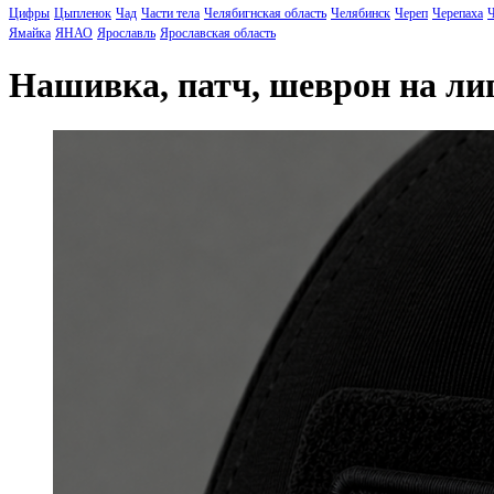
Цифры
Цыпленок
Чад
Части тела
Челябигнская область
Челябинск
Череп
Черепаха
Ч
Ямайка
ЯНАО
Ярославль
Ярославская область
Нашивка, патч, шеврон на л