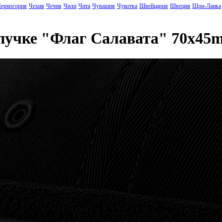
ерногория
Чехия
Чечня
Чили
Чита
Чувашия
Чукотка
Швейцария
Швеция
Шри-Ланка
ипучке "Флаг Салавата" 70x4