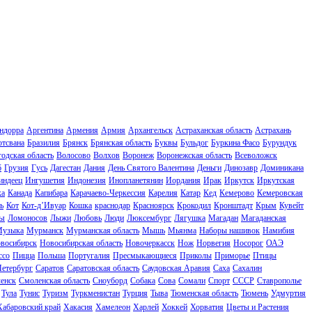
ндорра
Аргентина
Армения
Армия
Архангельск
Астраханская область
Астрахань
отсвана
Бразилия
Брянск
Брянская область
Буквы
Бульдог
Буркина Фасо
Бурундук
одская область
Волосово
Волхов
Воронеж
Воронежская область
Всеволожск
б
Грузия
Гусь
Дагестан
Дания
День Святого Валентина
Деньги
Динозавр
Доминикана
индеец
Ингушетия
Индонезия
Инопланетянин
Иордания
Ирак
Иркутск
Иркутская
ка
Канада
Капибара
Карачаево-Черкессия
Карелия
Катар
Кед
Кемерово
Кемеровская
ь
Кот
Кот-д’Ивуар
Кошка
краснодар
Красноярск
Крокодил
Кронштадт
Крым
Кувейт
ы
Ломоносов
Лыжи
Любовь
Люди
Люксембург
Лягушка
Магадан
Магаданская
узыка
Мурманск
Мурманская область
Мышь
Мьянма
Наборы нашивок
Намибия
восибирск
Новосибирская область
Новочеркасск
Нож
Норвегия
Носорог
ОАЭ
ссо
Пицца
Польша
Португалия
Пресмыкающиеся
Приколы
Приморье
Птицы
Петербург
Саратов
Саратовская область
Саудовская Аравия
Саха
Сахалин
енск
Смоленская область
Сноуборд
Собака
Сова
Сомали
Спорт
СССР
Ставрополье
Тула
Тунис
Туризм
Туркменистан
Турция
Тыва
Тюменская область
Тюмень
Удмуртия
Хабаровский край
Хакасия
Хамелеон
Харлей
Хоккей
Хорватия
Цветы и Растения