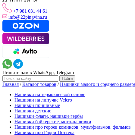
+7 981 031 44 61
info@22pingvina.ru
Пишите нам в WhatsApp, Telegram
Главная
/
Каталог товаров
/
Нашивки малого и среднего размер
Нашивки на термоклеевой основе
Нашивки на липучке Velcro
Нашивки пришивные
Нашивки детские
Нашивки-флаги, нашивки-гербы
Нашивки байкерские, мото-нашивки
Нашивки про героев комиксов, мультфильмов, фильмов
Нашивки про Гарри Поттера