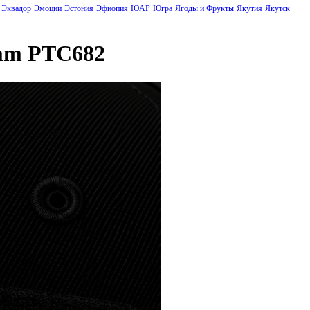
Эквадор
Эмоции
Эстония
Эфиопия
ЮАР
Югра
Ягоды и Фрукты
Якутия
Якутск
5mm PTC682