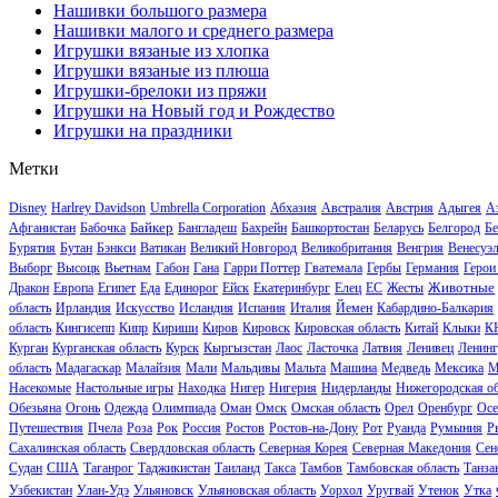
Нашивки большого размера
Нашивки малого и среднего размера
Игрушки вязаные из хлопка
Игрушки вязаные из плюша
Игрушки-брелоки из пряжи
Игрушки на Новый год и Рождество
Игрушки на праздники
Метки
Disney
Harlrey Davidson
Umbrella Corporation
Абхазия
Австралия
Австрия
Адыгея
А
Байкер
Афганистан
Бабочка
Бангладеш
Бахрейн
Башкортостан
Беларусь
Белгород
Бе
Бурятия
Бутан
Бэнкси
Ватикан
Великий Новгород
Великобритания
Венгрия
Венесуэ
Выборг
Высоцк
Вьетнам
Габон
Гана
Гарри Поттер
Гватемала
Гербы
Германия
Герои
Животные
Дракон
Европа
Египет
Еда
Единорог
Ейск
Екатеринбург
Елец
ЕС
Жесты
область
Ирландия
Искусство
Исландия
Испания
Италия
Йемен
Кабардино-Балкария
область
Кингисепп
Кипр
Кириши
Киров
Кировск
Кировская область
Китай
Клыки
К
Курган
Курганская область
Курск
Кыргызстан
Лаос
Ласточка
Латвия
Ленивец
Ленинг
область
Мадагаскар
Малайзия
Мали
Мальдивы
Мальта
Машина
Медведь
Мексика
М
Насекомые
Настольные игры
Находка
Нигер
Нигерия
Нидерланды
Нижегородская об
Обезьяна
Огонь
Одежда
Олимпиада
Оман
Омск
Омская область
Орел
Оренбург
Осе
Путешествия
Пчела
Роза
Рок
Россия
Ростов
Ростов-на-Дону
Рот
Руанда
Румыния
Р
Сахалинская область
Свердловская область
Северная Корея
Северная Македония
Сен
Судан
США
Таганрог
Таджикистан
Таиланд
Такса
Тамбов
Тамбовская область
Танза
Узбекистан
Улан-Удэ
Ульяновск
Ульяновская область
Уорхол
Уругвай
Утенок
Утка