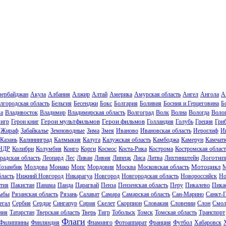
зербайджан
Акула
Албания
Алжир
Алтай
Америка
Амурская область
Ангел
Ангола
А
лгородская область
Бельгия
Бесенджи
Бокс
Болгария
Боливия
Босния и Герцеговина
Б
ла
Владивосток
Владимир
Владимирская область
Волгоград
Волк
Волна
Вологда
Волог
Герои мультфильмов
Герои фильмов
 игр
Герои книг
Голландия
Голубь
Греция
Гри
Жираф
Забайкалье
Земноводные
Зима
Змея
Иваново
Ивановская область
Иероглиф
И
Казань
Калининград
Калмыкия
Калуга
Калужская область
Камбоджа
Камерун
Камчат
НДР
Колибри
Колумбия
Конго
Корги
Космос
Коста-Рика
Кострома
Костромская област
Логотип
радская область
Леопард
Лес
Ливан
Ливия
Липецк
Лиса
Литва
Лихтинштейн
Мотоцикл
озамбик
Молдова
Монако
Мопс
Мордовия
Москва
Московская область
М
ласть
Нижний Новгород
Никарагуа
Новгород
Новгородская область
Новороссийск
Но
тия
Пакистан
Панама
Панда
Парагвай
Пенза
Пензенская область
Перу
Пикалево
Пика
ыбы
Рязанская область
Рязань
Салават
Самара
Самарская область
Сан-Марино
Санкт-
егал
Сербия
Сердце
Сингапур
Сирия
Скелет
Скорпион
Словакия
Словении
Слон
Смол
ния
Татарстан
Тверская область
Тверь
Тигр
Тобольск
Томск
Томская область
Транспорт
Флаги
Филиппины
Финляндия
Фламинго
Фотоаппарат
Франция
Футбол
Хабаровск