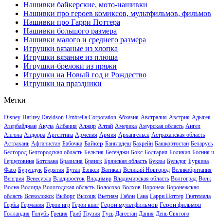
Нашивки байкерские, мото-нашивки
Нашивки про героев комиксов, мультфильмов, фильмов
Нашивки про Гарри Поттера
Нашивки большого размера
Нашивки малого и среднего размера
Игрушки вязаные из хлопка
Игрушки вязаные из плюша
Игрушки-брелоки из пряжи
Игрушки на Новый год и Рождество
Игрушки на праздники
Метки
Disney
Harlrey Davidson
Umbrella Corporation
Абхазия
Австралия
Австрия
Адыгея
Азербайджан
Акула
Албания
Алжир
Алтай
Америка
Амурская область
Ангел
Ангола
Андорра
Аргентина
Армения
Армия
Архангельск
Астраханская область
Байкер
Астрахань
Афганистан
Бабочка
Бангладеш
Бахрейн
Башкортостан
Беларусь
Белгород
Белгородская область
Бельгия
Бесенджи
Бокс
Болгария
Боливия
Босния и
Герцеговина
Ботсвана
Бразилия
Брянск
Брянская область
Буквы
Бульдог
Буркина
Фасо
Бурундук
Бурятия
Бутан
Бэнкси
Ватикан
Великий Новгород
Великобритания
Венгрия
Венесуэла
Владивосток
Владимир
Владимирская область
Волгоград
Волк
Волна
Вологда
Вологодская область
Волосово
Волхов
Воронеж
Воронежская
область
Всеволожск
Выборг
Высоцк
Вьетнам
Габон
Гана
Гарри Поттер
Гватемала
Герои мультфильмов
Герои фильмов
Гербы
Германия
Герои игр
Герои книг
Голландия
Голубь
Греция
Гриб
Грузия
Гусь
Дагестан
Дания
День Святого