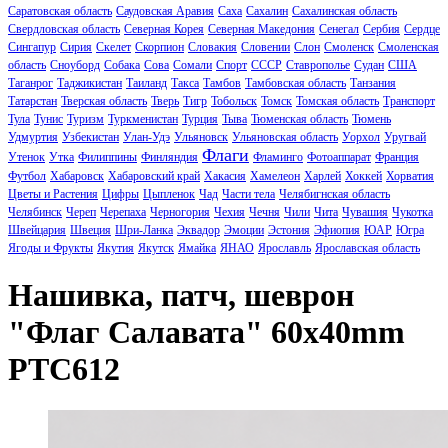
Саратовская область
Саудовская Аравия
Саха
Сахалин
Сахалинская область
Свердловская область
Северная Корея
Северная Македония
Сенегал
Сербия
Сердце
Сингапур
Сирия
Скелет
Скорпион
Словакия
Словении
Слон
Смоленск
Смоленская
область
Сноуборд
Собака
Сова
Сомали
Спорт
СССР
Ставрополье
Судан
США
Таганрог
Таджикистан
Таиланд
Такса
Тамбов
Тамбовская область
Танзания
Татарстан
Тверская область
Тверь
Тигр
Тобольск
Томск
Томская область
Транспорт
Тула
Тунис
Туризм
Туркменистан
Турция
Тыва
Тюменская область
Тюмень
Удмуртия
Узбекистан
Улан-Удэ
Ульяновск
Ульяновская область
Уорхол
Уругвай
Флаги
Утенок
Утка
Филиппины
Финляндия
Фламинго
Фотоаппарат
Франция
Футбол
Хабаровск
Хабаровский край
Хакасия
Хамелеон
Харлей
Хоккей
Хорватия
Цветы и Растения
Цифры
Цыпленок
Чад
Части тела
Челябигнская область
Челябинск
Череп
Черепаха
Черногория
Чехия
Чечня
Чили
Чита
Чувашия
Чукотка
Швейцария
Швеция
Шри-Ланка
Эквадор
Эмоции
Эстония
Эфиопия
ЮАР
Югра
Ягоды и Фрукты
Якутия
Якутск
Ямайка
ЯНАО
Ярославль
Ярославская область
Нашивка, патч, шеврон
"Флаг Салавата" 60x40mm
PTC612