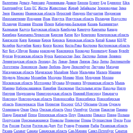
Валентина
Деньги
Динозавр
Доминикана
Дракон
Европа
Египет
Еда
Единорог
Ейск
Животные
Екатеринбург
Елец
ЕС
Жесты
Жираф
Забайкалье
Земноводные
Зима
Змея
Иваново
Ивановская область
Иероглиф
Ииндеец
Ингушетия
Индонезия
Инопланетянин
Иордания
Ирак
Иркутск
Иркутская область
Ирландия
Искусство
Исландия
Испания
Италия
Йемен
Кабардино-Балкария
Казань
Калининград
Калмыкия
Калуга
Калужская область
Камбоджа
Камерун
Камчатка
Канада
Капибара
Карачаево-Черкессия
Карелия
Катар
Кед
Кемерово
Кемеровская область
Кингисепп
Кипр
Кириши
Киров
Кировск
Кировская область
Китай
Клыки
КНДР
Колибри
Колумбия
Конго
Корги
Космос
Коста-Рика
Кострома
Костромская область
Кот
Кот-д’Ивуар
Кошка
краснодар
Красноярск
Крокодил
Кронштадт
Крым
Кувейт
Курган
Курганская область
Курск
Кыргызстан
Лаос
Ласточка
Латвия
Ленивец
Ленинградская область
Леопард
Лес
Ливан
Ливия
Липецк
Лиса
Литва
Лихтинштейн
Логотипы
Ломоносов
Лыжи
Любовь
Люди
Люксембург
Лягушка
Магадан
Магаданская область
Мадагаскар
Малайзия
Мали
Мальдивы
Мальта
Машина
Медведь
Мексика
Мозамбик
Молдова
Монако
Мопс
Мордовия
Москва
Мотоцикл
Московская область
Музыка
Мурманск
Мурманская область
Мышь
Мьянма
Наборы нашивок
Намибия
Насекомые
Настольные игры
Находка
Нигер
Нигерия
Нидерланды
Нижегородская область
Нижний Новгород
Никарагуа
Новгород
Новгородская область
Новороссийск
Новосибирск
Новосибирская
область
Новочеркасск
Нож
Норвегия
Носорог
ОАЭ
Обезьяна
Огонь
Одежда
Олимпиада
Оман
Омск
Омская область
Орел
Оренбург
Осетия
Пакистан
Панама
Панда
Парагвай
Пенза
Пензенская область
Перу
Пикалево
Пикассо
Пицца
Польша
Португалия
Пресмыкающиеся
Приколы
Приморье
Птицы
Путешествия
Пчела
Роза
Рок
Россия
Ростов
Ростов-на-Дону
Рот
Руанда
Румыния
Рыбы
Рязанская область
Рязань
Салават
Самара
Самарская область
Сан-Марино
Санкт-Петербург
Саратов