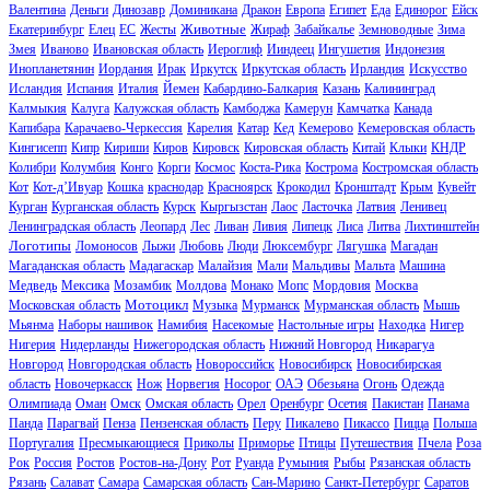
Валентина
Деньги
Динозавр
Доминикана
Дракон
Европа
Египет
Еда
Единорог
Ейск
Животные
Екатеринбург
Елец
ЕС
Жесты
Жираф
Забайкалье
Земноводные
Зима
Змея
Иваново
Ивановская область
Иероглиф
Ииндеец
Ингушетия
Индонезия
Инопланетянин
Иордания
Ирак
Иркутск
Иркутская область
Ирландия
Искусство
Исландия
Испания
Италия
Йемен
Кабардино-Балкария
Казань
Калининград
Калмыкия
Калуга
Калужская область
Камбоджа
Камерун
Камчатка
Канада
Капибара
Карачаево-Черкессия
Карелия
Катар
Кед
Кемерово
Кемеровская область
Кингисепп
Кипр
Кириши
Киров
Кировск
Кировская область
Китай
Клыки
КНДР
Колибри
Колумбия
Конго
Корги
Космос
Коста-Рика
Кострома
Костромская область
Кот
Кот-д’Ивуар
Кошка
краснодар
Красноярск
Крокодил
Кронштадт
Крым
Кувейт
Курган
Курганская область
Курск
Кыргызстан
Лаос
Ласточка
Латвия
Ленивец
Ленинградская область
Леопард
Лес
Ливан
Ливия
Липецк
Лиса
Литва
Лихтинштейн
Логотипы
Ломоносов
Лыжи
Любовь
Люди
Люксембург
Лягушка
Магадан
Магаданская область
Мадагаскар
Малайзия
Мали
Мальдивы
Мальта
Машина
Медведь
Мексика
Мозамбик
Молдова
Монако
Мопс
Мордовия
Москва
Мотоцикл
Московская область
Музыка
Мурманск
Мурманская область
Мышь
Мьянма
Наборы нашивок
Намибия
Насекомые
Настольные игры
Находка
Нигер
Нигерия
Нидерланды
Нижегородская область
Нижний Новгород
Никарагуа
Новгород
Новгородская область
Новороссийск
Новосибирск
Новосибирская
область
Новочеркасск
Нож
Норвегия
Носорог
ОАЭ
Обезьяна
Огонь
Одежда
Олимпиада
Оман
Омск
Омская область
Орел
Оренбург
Осетия
Пакистан
Панама
Панда
Парагвай
Пенза
Пензенская область
Перу
Пикалево
Пикассо
Пицца
Польша
Португалия
Пресмыкающиеся
Приколы
Приморье
Птицы
Путешествия
Пчела
Роза
Рок
Россия
Ростов
Ростов-на-Дону
Рот
Руанда
Румыния
Рыбы
Рязанская область
Рязань
Салават
Самара
Самарская область
Сан-Марино
Санкт-Петербург
Саратов