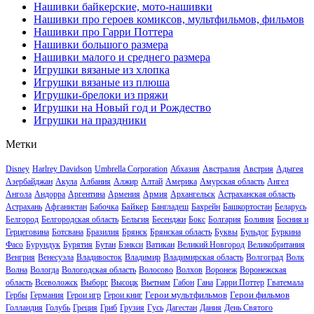
Нашивки байкерские, мото-нашивки
Нашивки про героев комиксов, мультфильмов, фильмов
Нашивки про Гарри Поттера
Нашивки большого размера
Нашивки малого и среднего размера
Игрушки вязаные из хлопка
Игрушки вязаные из плюша
Игрушки-брелоки из пряжи
Игрушки на Новый год и Рождество
Игрушки на праздники
Метки
Disney
Harlrey Davidson
Umbrella Corporation
Абхазия
Австралия
Австрия
Адыгея
Азербайджан
Акула
Албания
Алжир
Алтай
Америка
Амурская область
Ангел
Ангола
Андорра
Аргентина
Армения
Армия
Архангельск
Астраханская область
Байкер
Астрахань
Афганистан
Бабочка
Бангладеш
Бахрейн
Башкортостан
Беларусь
Белгород
Белгородская область
Бельгия
Бесенджи
Бокс
Болгария
Боливия
Босния и
Герцеговина
Ботсвана
Бразилия
Брянск
Брянская область
Буквы
Бульдог
Буркина
Фасо
Бурундук
Бурятия
Бутан
Бэнкси
Ватикан
Великий Новгород
Великобритания
Венгрия
Венесуэла
Владивосток
Владимир
Владимирская область
Волгоград
Волк
Волна
Вологда
Вологодская область
Волосово
Волхов
Воронеж
Воронежская
область
Всеволожск
Выборг
Высоцк
Вьетнам
Габон
Гана
Гарри Поттер
Гватемала
Герои мультфильмов
Герои фильмов
Гербы
Германия
Герои игр
Герои книг
Голландия
Голубь
Греция
Гриб
Грузия
Гусь
Дагестан
Дания
День Святого