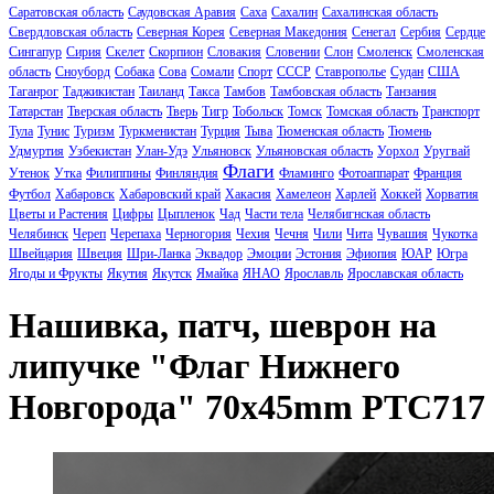
Саратовская область
Саудовская Аравия
Саха
Сахалин
Сахалинская область
Свердловская область
Северная Корея
Северная Македония
Сенегал
Сербия
Сердце
Сингапур
Сирия
Скелет
Скорпион
Словакия
Словении
Слон
Смоленск
Смоленская
область
Сноуборд
Собака
Сова
Сомали
Спорт
СССР
Ставрополье
Судан
США
Таганрог
Таджикистан
Таиланд
Такса
Тамбов
Тамбовская область
Танзания
Татарстан
Тверская область
Тверь
Тигр
Тобольск
Томск
Томская область
Транспорт
Тула
Тунис
Туризм
Туркменистан
Турция
Тыва
Тюменская область
Тюмень
Удмуртия
Узбекистан
Улан-Удэ
Ульяновск
Ульяновская область
Уорхол
Уругвай
Флаги
Утенок
Утка
Филиппины
Финляндия
Фламинго
Фотоаппарат
Франция
Футбол
Хабаровск
Хабаровский край
Хакасия
Хамелеон
Харлей
Хоккей
Хорватия
Цветы и Растения
Цифры
Цыпленок
Чад
Части тела
Челябигнская область
Челябинск
Череп
Черепаха
Черногория
Чехия
Чечня
Чили
Чита
Чувашия
Чукотка
Швейцария
Швеция
Шри-Ланка
Эквадор
Эмоции
Эстония
Эфиопия
ЮАР
Югра
Ягоды и Фрукты
Якутия
Якутск
Ямайка
ЯНАО
Ярославль
Ярославская область
Нашивка, патч, шеврон на
липучке "Флаг Нижнего
Новгорода" 70x45mm PTC717