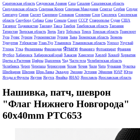
Саратовская область
Саудовская Аравия
Саха
Сахалин
Сахалинская область
Свердловская область
Северная Корея
Северная Македония
Сенегал
Сербия
Сердце
Сингапур
Сирия
Скелет
Скорпион
Словакия
Словении
Слон
Смоленск
Смоленская
область
Сноуборд
Собака
Сова
Сомали
Спорт
СССР
Ставрополье
Судан
США
Таганрог
Таджикистан
Таиланд
Такса
Тамбов
Тамбовская область
Танзания
Татарстан
Тверская область
Тверь
Тигр
Тобольск
Томск
Томская область
Транспорт
Тула
Тунис
Туризм
Туркменистан
Турция
Тыва
Тюменская область
Тюмень
Удмуртия
Узбекистан
Улан-Удэ
Ульяновск
Ульяновская область
Уорхол
Уругвай
Флаги
Утенок
Утка
Филиппины
Финляндия
Фламинго
Фотоаппарат
Франция
Футбол
Хабаровск
Хабаровский край
Хакасия
Хамелеон
Харлей
Хоккей
Хорватия
Цветы и Растения
Цифры
Цыпленок
Чад
Части тела
Челябигнская область
Челябинск
Череп
Черепаха
Черногория
Чехия
Чечня
Чили
Чита
Чувашия
Чукотка
Швейцария
Швеция
Шри-Ланка
Эквадор
Эмоции
Эстония
Эфиопия
ЮАР
Югра
Ягоды и Фрукты
Якутия
Якутск
Ямайка
ЯНАО
Ярославль
Ярославская область
Нашивка, патч, шеврон
"Флаг Нижнего Новгорода"
60x40mm PTC653