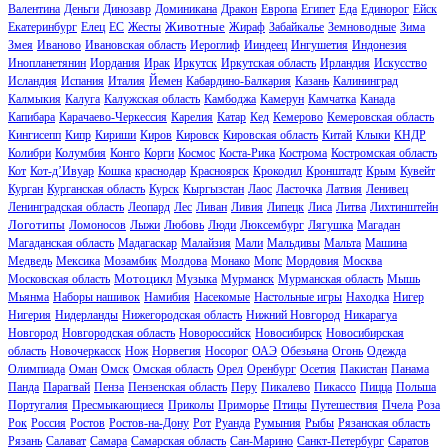
Валентина
Деньги
Динозавр
Доминикана
Дракон
Европа
Египет
Еда
Единорог
Ейск
Животные
Екатеринбург
Елец
ЕС
Жесты
Жираф
Забайкалье
Земноводные
Зима
Змея
Иваново
Ивановская область
Иероглиф
Ииндеец
Ингушетия
Индонезия
Инопланетянин
Иордания
Ирак
Иркутск
Иркутская область
Ирландия
Искусство
Исландия
Испания
Италия
Йемен
Кабардино-Балкария
Казань
Калининград
Калмыкия
Калуга
Калужская область
Камбоджа
Камерун
Камчатка
Канада
Капибара
Карачаево-Черкессия
Карелия
Катар
Кед
Кемерово
Кемеровская область
Кингисепп
Кипр
Кириши
Киров
Кировск
Кировская область
Китай
Клыки
КНДР
Колибри
Колумбия
Конго
Корги
Космос
Коста-Рика
Кострома
Костромская область
Кот
Кот-д’Ивуар
Кошка
краснодар
Красноярск
Крокодил
Кронштадт
Крым
Кувейт
Курган
Курганская область
Курск
Кыргызстан
Лаос
Ласточка
Латвия
Ленивец
Ленинградская область
Леопард
Лес
Ливан
Ливия
Липецк
Лиса
Литва
Лихтинштейн
Логотипы
Ломоносов
Лыжи
Любовь
Люди
Люксембург
Лягушка
Магадан
Магаданская область
Мадагаскар
Малайзия
Мали
Мальдивы
Мальта
Машина
Медведь
Мексика
Мозамбик
Молдова
Монако
Мопс
Мордовия
Москва
Мотоцикл
Московская область
Музыка
Мурманск
Мурманская область
Мышь
Мьянма
Наборы нашивок
Намибия
Насекомые
Настольные игры
Находка
Нигер
Нигерия
Нидерланды
Нижегородская область
Нижний Новгород
Никарагуа
Новгород
Новгородская область
Новороссийск
Новосибирск
Новосибирская
область
Новочеркасск
Нож
Норвегия
Носорог
ОАЭ
Обезьяна
Огонь
Одежда
Олимпиада
Оман
Омск
Омская область
Орел
Оренбург
Осетия
Пакистан
Панама
Панда
Парагвай
Пенза
Пензенская область
Перу
Пикалево
Пикассо
Пицца
Польша
Португалия
Пресмыкающиеся
Приколы
Приморье
Птицы
Путешествия
Пчела
Роза
Рок
Россия
Ростов
Ростов-на-Дону
Рот
Руанда
Румыния
Рыбы
Рязанская область
Рязань
Салават
Самара
Самарская область
Сан-Марино
Санкт-Петербург
Саратов