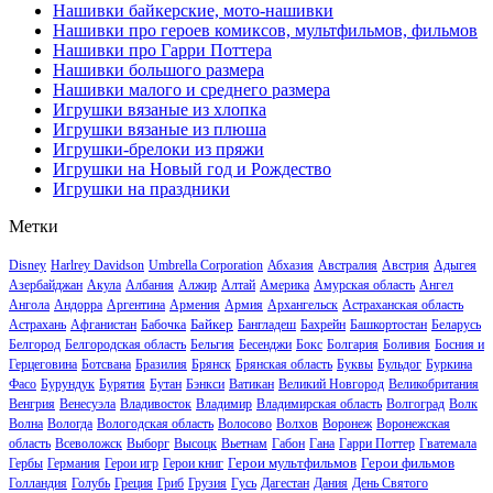
Нашивки байкерские, мото-нашивки
Нашивки про героев комиксов, мультфильмов, фильмов
Нашивки про Гарри Поттера
Нашивки большого размера
Нашивки малого и среднего размера
Игрушки вязаные из хлопка
Игрушки вязаные из плюша
Игрушки-брелоки из пряжи
Игрушки на Новый год и Рождество
Игрушки на праздники
Метки
Disney
Harlrey Davidson
Umbrella Corporation
Абхазия
Австралия
Австрия
Адыгея
Азербайджан
Акула
Албания
Алжир
Алтай
Америка
Амурская область
Ангел
Ангола
Андорра
Аргентина
Армения
Армия
Архангельск
Астраханская область
Байкер
Астрахань
Афганистан
Бабочка
Бангладеш
Бахрейн
Башкортостан
Беларусь
Белгород
Белгородская область
Бельгия
Бесенджи
Бокс
Болгария
Боливия
Босния и
Герцеговина
Ботсвана
Бразилия
Брянск
Брянская область
Буквы
Бульдог
Буркина
Фасо
Бурундук
Бурятия
Бутан
Бэнкси
Ватикан
Великий Новгород
Великобритания
Венгрия
Венесуэла
Владивосток
Владимир
Владимирская область
Волгоград
Волк
Волна
Вологда
Вологодская область
Волосово
Волхов
Воронеж
Воронежская
область
Всеволожск
Выборг
Высоцк
Вьетнам
Габон
Гана
Гарри Поттер
Гватемала
Герои мультфильмов
Герои фильмов
Гербы
Германия
Герои игр
Герои книг
Голландия
Голубь
Греция
Гриб
Грузия
Гусь
Дагестан
Дания
День Святого