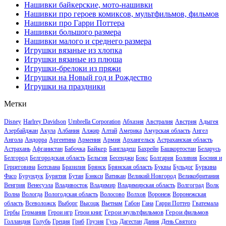
Нашивки байкерские, мото-нашивки
Нашивки про героев комиксов, мультфильмов, фильмов
Нашивки про Гарри Поттера
Нашивки большого размера
Нашивки малого и среднего размера
Игрушки вязаные из хлопка
Игрушки вязаные из плюша
Игрушки-брелоки из пряжи
Игрушки на Новый год и Рождество
Игрушки на праздники
Метки
Disney
Harlrey Davidson
Umbrella Corporation
Абхазия
Австралия
Австрия
Адыгея
Азербайджан
Акула
Албания
Алжир
Алтай
Америка
Амурская область
Ангел
Ангола
Андорра
Аргентина
Армения
Армия
Архангельск
Астраханская область
Байкер
Астрахань
Афганистан
Бабочка
Бангладеш
Бахрейн
Башкортостан
Беларусь
Белгород
Белгородская область
Бельгия
Бесенджи
Бокс
Болгария
Боливия
Босния и
Герцеговина
Ботсвана
Бразилия
Брянск
Брянская область
Буквы
Бульдог
Буркина
Фасо
Бурундук
Бурятия
Бутан
Бэнкси
Ватикан
Великий Новгород
Великобритания
Венгрия
Венесуэла
Владивосток
Владимир
Владимирская область
Волгоград
Волк
Волна
Вологда
Вологодская область
Волосово
Волхов
Воронеж
Воронежская
область
Всеволожск
Выборг
Высоцк
Вьетнам
Габон
Гана
Гарри Поттер
Гватемала
Герои мультфильмов
Герои фильмов
Гербы
Германия
Герои игр
Герои книг
Голландия
Голубь
Греция
Гриб
Грузия
Гусь
Дагестан
Дания
День Святого