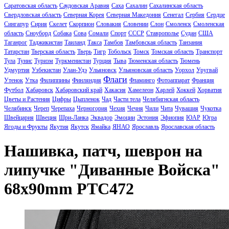
Саратовская область
Саудовская Аравия
Саха
Сахалин
Сахалинская область
Свердловская область
Северная Корея
Северная Македония
Сенегал
Сербия
Сердце
Сингапур
Сирия
Скелет
Скорпион
Словакия
Словении
Слон
Смоленск
Смоленская
область
Сноуборд
Собака
Сова
Сомали
Спорт
СССР
Ставрополье
Судан
США
Таганрог
Таджикистан
Таиланд
Такса
Тамбов
Тамбовская область
Танзания
Татарстан
Тверская область
Тверь
Тигр
Тобольск
Томск
Томская область
Транспорт
Тула
Тунис
Туризм
Туркменистан
Турция
Тыва
Тюменская область
Тюмень
Удмуртия
Узбекистан
Улан-Удэ
Ульяновск
Ульяновская область
Уорхол
Уругвай
Флаги
Утенок
Утка
Филиппины
Финляндия
Фламинго
Фотоаппарат
Франция
Футбол
Хабаровск
Хабаровский край
Хакасия
Хамелеон
Харлей
Хоккей
Хорватия
Цветы и Растения
Цифры
Цыпленок
Чад
Части тела
Челябигнская область
Челябинск
Череп
Черепаха
Черногория
Чехия
Чечня
Чили
Чита
Чувашия
Чукотка
Швейцария
Швеция
Шри-Ланка
Эквадор
Эмоции
Эстония
Эфиопия
ЮАР
Югра
Ягоды и Фрукты
Якутия
Якутск
Ямайка
ЯНАО
Ярославль
Ярославская область
Нашивка, патч, шеврон на
липучке "Диванные Войска"
68x90mm PTC472