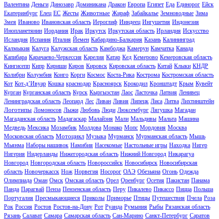
Валентина
Деньги
Динозавр
Доминикана
Дракон
Европа
Египет
Еда
Единорог
Ейск
Животные
Екатеринбург
Елец
ЕС
Жесты
Жираф
Забайкалье
Земноводные
Зима
Змея
Иваново
Ивановская область
Иероглиф
Ииндеец
Ингушетия
Индонезия
Инопланетянин
Иордания
Ирак
Иркутск
Иркутская область
Ирландия
Искусство
Исландия
Испания
Италия
Йемен
Кабардино-Балкария
Казань
Калининград
Калмыкия
Калуга
Калужская область
Камбоджа
Камерун
Камчатка
Канада
Капибара
Карачаево-Черкессия
Карелия
Катар
Кед
Кемерово
Кемеровская область
Кингисепп
Кипр
Кириши
Киров
Кировск
Кировская область
Китай
Клыки
КНДР
Колибри
Колумбия
Конго
Корги
Космос
Коста-Рика
Кострома
Костромская область
Кот
Кот-д’Ивуар
Кошка
краснодар
Красноярск
Крокодил
Кронштадт
Крым
Кувейт
Курган
Курганская область
Курск
Кыргызстан
Лаос
Ласточка
Латвия
Ленивец
Ленинградская область
Леопард
Лес
Ливан
Ливия
Липецк
Лиса
Литва
Лихтинштейн
Логотипы
Ломоносов
Лыжи
Любовь
Люди
Люксембург
Лягушка
Магадан
Магаданская область
Мадагаскар
Малайзия
Мали
Мальдивы
Мальта
Машина
Медведь
Мексика
Мозамбик
Молдова
Монако
Мопс
Мордовия
Москва
Мотоцикл
Московская область
Музыка
Мурманск
Мурманская область
Мышь
Мьянма
Наборы нашивок
Намибия
Насекомые
Настольные игры
Находка
Нигер
Нигерия
Нидерланды
Нижегородская область
Нижний Новгород
Никарагуа
Новгород
Новгородская область
Новороссийск
Новосибирск
Новосибирская
область
Новочеркасск
Нож
Норвегия
Носорог
ОАЭ
Обезьяна
Огонь
Одежда
Олимпиада
Оман
Омск
Омская область
Орел
Оренбург
Осетия
Пакистан
Панама
Панда
Парагвай
Пенза
Пензенская область
Перу
Пикалево
Пикассо
Пицца
Польша
Португалия
Пресмыкающиеся
Приколы
Приморье
Птицы
Путешествия
Пчела
Роза
Рок
Россия
Ростов
Ростов-на-Дону
Рот
Руанда
Румыния
Рыбы
Рязанская область
Рязань
Салават
Самара
Самарская область
Сан-Марино
Санкт-Петербург
Саратов