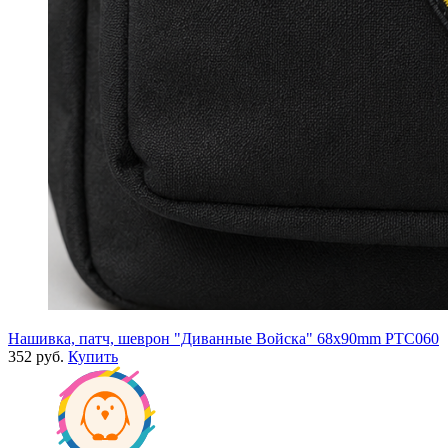
Нашивка, патч, шеврон "Диванные Войска" 68x90mm PTC060
352 руб.
Купить