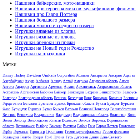
Нашивки байкерские, мото-нашивки
Нашивки про героев комиксов, мультфильмов, фильмов
Нашивки про Гарри Поттера
Нашивки большого размера
Нашивки малого и среднего размера
Игрушки вязаные из хлопка
Игрушки вязаные из плюша
Игрушки-брелоки из пряжи
Игрушки на Новый год и Рождество
Игрушки на праздники
Метки
Disney
Harlrey Davidson
Umbrella Corporation
Абхазия
Австралия
Австрия
Адыгея
Азербайджан
Акула
Албания
Алжир
Алтай
Америка
Амурская область
Ангел
Ангола
Андорра
Аргентина
Армения
Армия
Архангельск
Астраханская область
Байкер
Астрахань
Афганистан
Бабочка
Бангладеш
Бахрейн
Башкортостан
Беларусь
Белгород
Белгородская область
Бельгия
Бесенджи
Бокс
Болгария
Боливия
Босния и
Герцеговина
Ботсвана
Бразилия
Брянск
Брянская область
Буквы
Бульдог
Буркина
Фасо
Бурундук
Бурятия
Бутан
Бэнкси
Ватикан
Великий Новгород
Великобритания
Венгрия
Венесуэла
Владивосток
Владимир
Владимирская область
Волгоград
Волк
Волна
Вологда
Вологодская область
Волосово
Волхов
Воронеж
Воронежская
область
Всеволожск
Выборг
Высоцк
Вьетнам
Габон
Гана
Гарри Поттер
Гватемала
Герои мультфильмов
Герои фильмов
Гербы
Германия
Герои игр
Герои книг
Голландия
Голубь
Греция
Гриб
Грузия
Гусь
Дагестан
Дания
День Святого