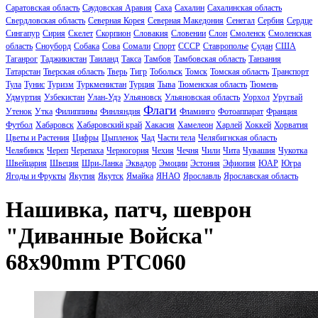
Саратовская область
Саудовская Аравия
Саха
Сахалин
Сахалинская область
Свердловская область
Северная Корея
Северная Македония
Сенегал
Сербия
Сердце
Сингапур
Сирия
Скелет
Скорпион
Словакия
Словении
Слон
Смоленск
Смоленская
область
Сноуборд
Собака
Сова
Сомали
Спорт
СССР
Ставрополье
Судан
США
Таганрог
Таджикистан
Таиланд
Такса
Тамбов
Тамбовская область
Танзания
Татарстан
Тверская область
Тверь
Тигр
Тобольск
Томск
Томская область
Транспорт
Тула
Тунис
Туризм
Туркменистан
Турция
Тыва
Тюменская область
Тюмень
Удмуртия
Узбекистан
Улан-Удэ
Ульяновск
Ульяновская область
Уорхол
Уругвай
Флаги
Утенок
Утка
Филиппины
Финляндия
Фламинго
Фотоаппарат
Франция
Футбол
Хабаровск
Хабаровский край
Хакасия
Хамелеон
Харлей
Хоккей
Хорватия
Цветы и Растения
Цифры
Цыпленок
Чад
Части тела
Челябигнская область
Челябинск
Череп
Черепаха
Черногория
Чехия
Чечня
Чили
Чита
Чувашия
Чукотка
Швейцария
Швеция
Шри-Ланка
Эквадор
Эмоции
Эстония
Эфиопия
ЮАР
Югра
Ягоды и Фрукты
Якутия
Якутск
Ямайка
ЯНАО
Ярославль
Ярославская область
Нашивка, патч, шеврон
"Диванные Войска"
68x90mm PTC060