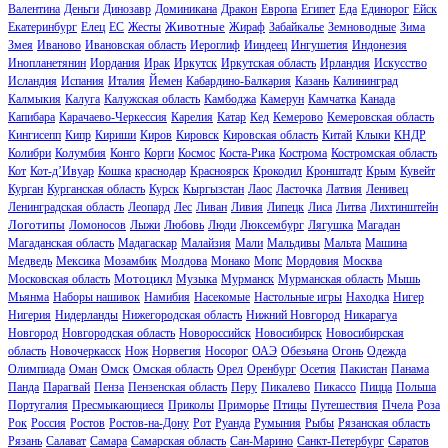
Валентина
Деньги
Динозавр
Доминикана
Дракон
Европа
Египет
Еда
Единорог
Ейск
Животные
Екатеринбург
Елец
ЕС
Жесты
Жираф
Забайкалье
Земноводные
Зима
Змея
Иваново
Ивановская область
Иероглиф
Ииндеец
Ингушетия
Индонезия
Инопланетянин
Иордания
Ирак
Иркутск
Иркутская область
Ирландия
Искусство
Исландия
Испания
Италия
Йемен
Кабардино-Балкария
Казань
Калининград
Калмыкия
Калуга
Калужская область
Камбоджа
Камерун
Камчатка
Канада
Капибара
Карачаево-Черкессия
Карелия
Катар
Кед
Кемерово
Кемеровская область
Кингисепп
Кипр
Кириши
Киров
Кировск
Кировская область
Китай
Клыки
КНДР
Колибри
Колумбия
Конго
Корги
Космос
Коста-Рика
Кострома
Костромская область
Кот
Кот-д’Ивуар
Кошка
краснодар
Красноярск
Крокодил
Кронштадт
Крым
Кувейт
Курган
Курганская область
Курск
Кыргызстан
Лаос
Ласточка
Латвия
Ленивец
Ленинградская область
Леопард
Лес
Ливан
Ливия
Липецк
Лиса
Литва
Лихтинштейн
Логотипы
Ломоносов
Лыжи
Любовь
Люди
Люксембург
Лягушка
Магадан
Магаданская область
Мадагаскар
Малайзия
Мали
Мальдивы
Мальта
Машина
Медведь
Мексика
Мозамбик
Молдова
Монако
Мопс
Мордовия
Москва
Мотоцикл
Московская область
Музыка
Мурманск
Мурманская область
Мышь
Мьянма
Наборы нашивок
Намибия
Насекомые
Настольные игры
Находка
Нигер
Нигерия
Нидерланды
Нижегородская область
Нижний Новгород
Никарагуа
Новгород
Новгородская область
Новороссийск
Новосибирск
Новосибирская
область
Новочеркасск
Нож
Норвегия
Носорог
ОАЭ
Обезьяна
Огонь
Одежда
Олимпиада
Оман
Омск
Омская область
Орел
Оренбург
Осетия
Пакистан
Панама
Панда
Парагвай
Пенза
Пензенская область
Перу
Пикалево
Пикассо
Пицца
Польша
Португалия
Пресмыкающиеся
Приколы
Приморье
Птицы
Путешествия
Пчела
Роза
Рок
Россия
Ростов
Ростов-на-Дону
Рот
Руанда
Румыния
Рыбы
Рязанская область
Рязань
Салават
Самара
Самарская область
Сан-Марино
Санкт-Петербург
Саратов