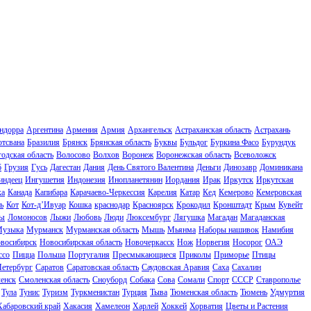
ндорра
Аргентина
Армения
Армия
Архангельск
Астраханская область
Астрахань
отсвана
Бразилия
Брянск
Брянская область
Буквы
Бульдог
Буркина Фасо
Бурундук
одская область
Волосово
Волхов
Воронеж
Воронежская область
Всеволожск
б
Грузия
Гусь
Дагестан
Дания
День Святого Валентина
Деньги
Динозавр
Доминикана
индеец
Ингушетия
Индонезия
Инопланетянин
Иордания
Ирак
Иркутск
Иркутская
ка
Канада
Капибара
Карачаево-Черкессия
Карелия
Катар
Кед
Кемерово
Кемеровская
ь
Кот
Кот-д’Ивуар
Кошка
краснодар
Красноярск
Крокодил
Кронштадт
Крым
Кувейт
ы
Ломоносов
Лыжи
Любовь
Люди
Люксембург
Лягушка
Магадан
Магаданская
узыка
Мурманск
Мурманская область
Мышь
Мьянма
Наборы нашивок
Намибия
восибирск
Новосибирская область
Новочеркасск
Нож
Норвегия
Носорог
ОАЭ
ссо
Пицца
Польша
Португалия
Пресмыкающиеся
Приколы
Приморье
Птицы
Петербург
Саратов
Саратовская область
Саудовская Аравия
Саха
Сахалин
енск
Смоленская область
Сноуборд
Собака
Сова
Сомали
Спорт
СССР
Ставрополье
Тула
Тунис
Туризм
Туркменистан
Турция
Тыва
Тюменская область
Тюмень
Удмуртия
Хабаровский край
Хакасия
Хамелеон
Харлей
Хоккей
Хорватия
Цветы и Растения