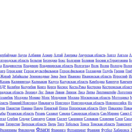
зербайджан
Акула
Албания
Алжир
Алтай
Америка
Амурская область
Ангел
Ангола
А
лгородская область
Бельгия
Бесенджи
Бокс
Болгария
Боливия
Босния и Герцеговина
Б
ла
Владивосток
Владимир
Владимирская область
Волгоград
Волк
Волна
Вологда
Волог
Герои мультфильмов
Герои фильмов
 игр
Герои книг
Голландия
Голубь
Греция
Гри
Жираф
Забайкалье
Земноводные
Зима
Змея
Иваново
Ивановская область
Иероглиф
И
Казань
Калининград
Калмыкия
Калуга
Калужская область
Камбоджа
Камерун
Камчат
НДР
Колибри
Колумбия
Конго
Корги
Космос
Коста-Рика
Кострома
Костромская област
Логотип
радская область
Леопард
Лес
Ливан
Ливия
Липецк
Лиса
Литва
Лихтинштейн
Мотоцикл
озамбик
Молдова
Монако
Мопс
Мордовия
Москва
Московская область
М
ласть
Нижний Новгород
Никарагуа
Новгород
Новгородская область
Новороссийск
Но
тия
Пакистан
Панама
Панда
Парагвай
Пенза
Пензенская область
Перу
Пикалево
Пика
ыбы
Рязанская область
Рязань
Салават
Самара
Самарская область
Сан-Марино
Санкт-
егал
Сербия
Сердце
Сингапур
Сирия
Скелет
Скорпион
Словакия
Словении
Слон
Смол
ния
Татарстан
Тверская область
Тверь
Тигр
Тобольск
Томск
Томская область
Транспорт
Флаги
Филиппины
Финляндия
Фламинго
Фотоаппарат
Франция
Футбол
Хабаровск