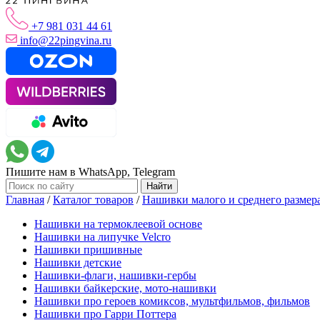
+7 981 031 44 61
info@22pingvina.ru
Пишите нам в WhatsApp, Telegram
Главная
/
Каталог товаров
/
Нашивки малого и среднего размер
Нашивки на термоклеевой основе
Нашивки на липучке Velcro
Нашивки пришивные
Нашивки детские
Нашивки-флаги, нашивки-гербы
Нашивки байкерские, мото-нашивки
Нашивки про героев комиксов, мультфильмов, фильмов
Нашивки про Гарри Поттера