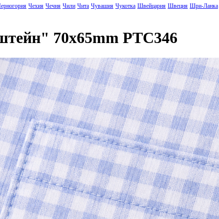
ерногория
Чехия
Чечня
Чили
Чита
Чувашия
Чукотка
Швейцария
Швеция
Шри-Ланка
нштейн" 70x65mm PTC346