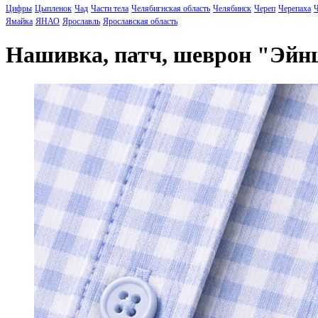
Цифры
Цыпленок
Чад
Части тела
Челябигнская область
Челябинск
Череп
Черепаха
Ч
Ямайка
ЯНАО
Ярославль
Ярославская область
Нашивка, патч, шеврон "Эй