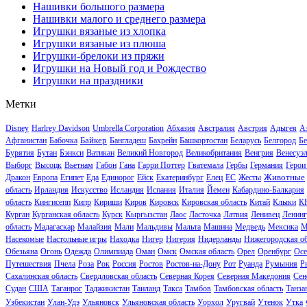
Нашивки большого размера
Нашивки малого и среднего размера
Игрушки вязаные из хлопка
Игрушки вязаные из плюша
Игрушки-брелоки из пряжи
Игрушки на Новый год и Рождество
Игрушки на праздники
Метки
Disney
Harlrey Davidson
Umbrella Corporation
Абхазия
Австралия
Австрия
Адыгея
А
Байкер
Афганистан
Бабочка
Бангладеш
Бахрейн
Башкортостан
Беларусь
Белгород
Бе
Бурятия
Бутан
Бэнкси
Ватикан
Великий Новгород
Великобритания
Венгрия
Венесуэ
Выборг
Высоцк
Вьетнам
Габон
Гана
Гарри Поттер
Гватемала
Гербы
Германия
Герои
Животные
Дракон
Европа
Египет
Еда
Единорог
Ейск
Екатеринбург
Елец
ЕС
Жесты
область
Ирландия
Искусство
Исландия
Испания
Италия
Йемен
Кабардино-Балкария
область
Кингисепп
Кипр
Кириши
Киров
Кировск
Кировская область
Китай
Клыки
К
Курган
Курганская область
Курск
Кыргызстан
Лаос
Ласточка
Латвия
Ленивец
Ленинг
область
Мадагаскар
Малайзия
Мали
Мальдивы
Мальта
Машина
Медведь
Мексика
М
Насекомые
Настольные игры
Находка
Нигер
Нигерия
Нидерланды
Нижегородская об
Обезьяна
Огонь
Одежда
Олимпиада
Оман
Омск
Омская область
Орел
Оренбург
Осе
Путешествия
Пчела
Роза
Рок
Россия
Ростов
Ростов-на-Дону
Рот
Руанда
Румыния
Р
Сахалинская область
Свердловская область
Северная Корея
Северная Македония
Сен
Судан
США
Таганрог
Таджикистан
Таиланд
Такса
Тамбов
Тамбовская область
Танза
Узбекистан
Улан-Удэ
Ульяновск
Ульяновская область
Уорхол
Уругвай
Утенок
Утка