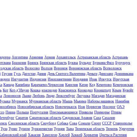
ндорра
Аргентина
Армения
Армия
Архангельск
Астраханская область
Астрахань
отсвана
Бразилия
Брянск
Брянская область
Буквы
Бульдог
Буркина Фасо
Бурундук
одская область
Волосово
Волхов
Воронеж
Воронежская область
Всеволожск
б
Грузия
Гусь
Дагестан
Дания
День Святого Валентина
Деньги
Динозавр
Доминикана
индеец
Ингушетия
Индонезия
Инопланетянин
Иордания
Ирак
Иркутск
Иркутская
ка
Канада
Капибара
Карачаево-Черкессия
Карелия
Катар
Кед
Кемерово
Кемеровская
ь
Кот
Кот-д’Ивуар
Кошка
краснодар
Красноярск
Крокодил
Кронштадт
Крым
Кувейт
ы
Ломоносов
Лыжи
Любовь
Люди
Люксембург
Лягушка
Магадан
Магаданская
узыка
Мурманск
Мурманская область
Мышь
Мьянма
Наборы нашивок
Намибия
восибирск
Новосибирская область
Новочеркасск
Нож
Норвегия
Носорог
ОАЭ
ссо
Пицца
Польша
Португалия
Пресмыкающиеся
Приколы
Приморье
Птицы
Петербург
Саратов
Саратовская область
Саудовская Аравия
Саха
Сахалин
енск
Смоленская область
Сноуборд
Собака
Сова
Сомали
Спорт
СССР
Ставрополье
Тула
Тунис
Туризм
Туркменистан
Турция
Тыва
Тюменская область
Тюмень
Удмуртия
Хабаровский край
Хакасия
Хамелеон
Харлей
Хоккей
Хорватия
Цветы и Растения