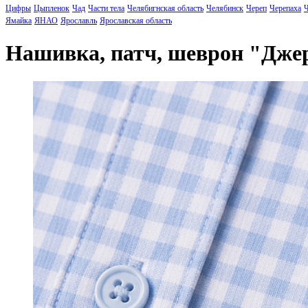
Цифры
Цыпленок
Чад
Части тела
Челябигнская область
Челябинск
Череп
Черепаха
Ч
Ямайка
ЯНАО
Ярославль
Ярославская область
Нашивка, патч, шеврон "Дж