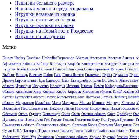
Нашивки большого размера
Нашивки малого и среднего размера
Игрушки вязаные из хлопка
Игрушки вязаные из плюша
Игрушки-брелоки из пряжи
Игрушки на Новый год и Рождество
Игрушки на праздники
Метки
Disney
Harlrey Davidson
Umbrella Corporation
Абхазия
Австралия
Австрия
Адыгея
А
Байкер
Афганистан
Бабочка
Бангладеш
Бахрейн
Башкортостан
Беларусь
Белгород
Бе
Бурятия
Бутан
Бэнкси
Ватикан
Великий Новгород
Великобритания
Венгрия
Венесуэ
Выборг
Высоцк
Вьетнам
Габон
Гана
Гарри Поттер
Гватемала
Гербы
Германия
Герои
Животные
Дракон
Европа
Египет
Еда
Единорог
Ейск
Екатеринбург
Елец
ЕС
Жесты
область
Ирландия
Искусство
Исландия
Испания
Италия
Йемен
Кабардино-Балкария
область
Кингисепп
Кипр
Кириши
Киров
Кировск
Кировская область
Китай
Клыки
К
Курган
Курганская область
Курск
Кыргызстан
Лаос
Ласточка
Латвия
Ленивец
Ленинг
область
Мадагаскар
Малайзия
Мали
Мальдивы
Мальта
Машина
Медведь
Мексика
М
Насекомые
Настольные игры
Находка
Нигер
Нигерия
Нидерланды
Нижегородская об
Обезьяна
Огонь
Одежда
Олимпиада
Оман
Омск
Омская область
Орел
Оренбург
Осе
Путешествия
Пчела
Роза
Рок
Россия
Ростов
Ростов-на-Дону
Рот
Руанда
Румыния
Р
Сахалинская область
Свердловская область
Северная Корея
Северная Македония
Сен
Судан
США
Таганрог
Таджикистан
Таиланд
Такса
Тамбов
Тамбовская область
Танза
Узбекистан
Улан-Удэ
Ульяновск
Ульяновская область
Уорхол
Уругвай
Утенок
Утка