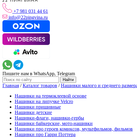
+7 981 031 44 61
info@22pingvina.ru
Пишите нам в WhatsApp, Telegram
Главная
/
Каталог товаров
/
Нашивки малого и среднего размер
Нашивки на термоклеевой основе
Нашивки на липучке Velcro
Нашивки пришивные
Нашивки детские
Нашивки-флаги, нашивки-гербы
Нашивки байкерские, мото-нашивки
Нашивки про героев комиксов, мультфильмов, фильмов
Нашивки про Гарри Поттера