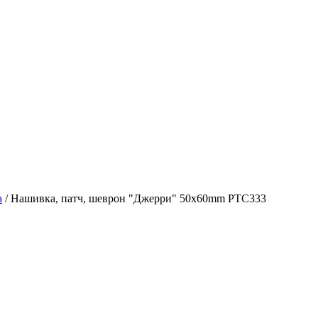
а
/
Нашивка, патч, шеврон "Джерри" 50x60mm PTC333