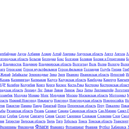
зербайджан
Акула
Албания
Алжир
Алтай
Америка
Амурская область
Ангел
Ангола
А
лгородская область
Бельгия
Бесенджи
Бокс
Болгария
Боливия
Босния и Герцеговина
Б
ла
Владивосток
Владимир
Владимирская область
Волгоград
Волк
Волна
Вологда
Волог
Герои мультфильмов
Герои фильмов
 игр
Герои книг
Голландия
Голубь
Греция
Гри
Жираф
Забайкалье
Земноводные
Зима
Змея
Иваново
Ивановская область
Иероглиф
И
Казань
Калининград
Калмыкия
Калуга
Калужская область
Камбоджа
Камерун
Камчат
НДР
Колибри
Колумбия
Конго
Корги
Космос
Коста-Рика
Кострома
Костромская област
Логотип
радская область
Леопард
Лес
Ливан
Ливия
Липецк
Лиса
Литва
Лихтинштейн
Мотоцикл
озамбик
Молдова
Монако
Мопс
Мордовия
Москва
Московская область
М
ласть
Нижний Новгород
Никарагуа
Новгород
Новгородская область
Новороссийск
Но
тия
Пакистан
Панама
Панда
Парагвай
Пенза
Пензенская область
Перу
Пикалево
Пика
ыбы
Рязанская область
Рязань
Салават
Самара
Самарская область
Сан-Марино
Санкт-
егал
Сербия
Сердце
Сингапур
Сирия
Скелет
Скорпион
Словакия
Словении
Слон
Смол
ния
Татарстан
Тверская область
Тверь
Тигр
Тобольск
Томск
Томская область
Транспорт
Флаги
Филиппины
Финляндия
Фламинго
Фотоаппарат
Франция
Футбол
Хабаровск