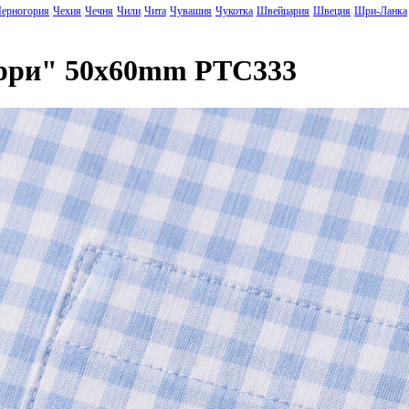
ерногория
Чехия
Чечня
Чили
Чита
Чувашия
Чукотка
Швейцария
Швеция
Шри-Ланка
ерри" 50x60mm PTC333