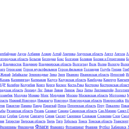
зербайджан
Акула
Албания
Алжир
Алтай
Америка
Амурская область
Ангел
Ангола
А
лгородская область
Бельгия
Бесенджи
Бокс
Болгария
Боливия
Босния и Герцеговина
Б
ла
Владивосток
Владимир
Владимирская область
Волгоград
Волк
Волна
Вологда
Волог
Герои мультфильмов
Герои фильмов
 игр
Герои книг
Голландия
Голубь
Греция
Гри
Жираф
Забайкалье
Земноводные
Зима
Змея
Иваново
Ивановская область
Иероглиф
И
Казань
Калининград
Калмыкия
Калуга
Калужская область
Камбоджа
Камерун
Камчат
НДР
Колибри
Колумбия
Конго
Корги
Космос
Коста-Рика
Кострома
Костромская област
Логотип
радская область
Леопард
Лес
Ливан
Ливия
Липецк
Лиса
Литва
Лихтинштейн
Мотоцикл
озамбик
Молдова
Монако
Мопс
Мордовия
Москва
Московская область
М
ласть
Нижний Новгород
Никарагуа
Новгород
Новгородская область
Новороссийск
Но
тия
Пакистан
Панама
Панда
Парагвай
Пенза
Пензенская область
Перу
Пикалево
Пика
ыбы
Рязанская область
Рязань
Салават
Самара
Самарская область
Сан-Марино
Санкт-
егал
Сербия
Сердце
Сингапур
Сирия
Скелет
Скорпион
Словакия
Словении
Слон
Смол
ния
Татарстан
Тверская область
Тверь
Тигр
Тобольск
Томск
Томская область
Транспорт
Флаги
Филиппины
Финляндия
Фламинго
Фотоаппарат
Франция
Футбол
Хабаровск