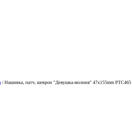
а
/
Нашивка, патч, шеврон "Девушка-молния" 47x155mm PTC465