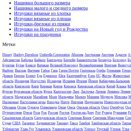
Нашивки большого размера
Нашивки малого и среднего размера
Игрушки вязаные из хлопка
Игрушки вязаные из плюша
Игрушки-брелоки из пряжи
Игрушки на Новый год и Рождество
Игрушки на праздники
Метки
Disney
Harlrey Davidson
Umbrella Corporation
Абхазия
Австралия
Австрия
Адыгея
А
Байкер
Афганистан
Бабочка
Бангладеш
Бахрейн
Башкортостан
Беларусь
Белгород
Бе
Бурятия
Бутан
Бэнкси
Ватикан
Великий Новгород
Великобритания
Венгрия
Венесуэ
Выборг
Высоцк
Вьетнам
Габон
Гана
Гарри Поттер
Гватемала
Гербы
Германия
Герои
Животные
Дракон
Европа
Египет
Еда
Единорог
Ейск
Екатеринбург
Елец
ЕС
Жесты
область
Ирландия
Искусство
Исландия
Испания
Италия
Йемен
Кабардино-Балкария
область
Кингисепп
Кипр
Кириши
Киров
Кировск
Кировская область
Китай
Клыки
К
Курган
Курганская область
Курск
Кыргызстан
Лаос
Ласточка
Латвия
Ленивец
Ленинг
область
Мадагаскар
Малайзия
Мали
Мальдивы
Мальта
Машина
Медведь
Мексика
М
Насекомые
Настольные игры
Находка
Нигер
Нигерия
Нидерланды
Нижегородская об
Обезьяна
Огонь
Одежда
Олимпиада
Оман
Омск
Омская область
Орел
Оренбург
Осе
Путешествия
Пчела
Роза
Рок
Россия
Ростов
Ростов-на-Дону
Рот
Руанда
Румыния
Р
Сахалинская область
Свердловская область
Северная Корея
Северная Македония
Сен
Судан
США
Таганрог
Таджикистан
Таиланд
Такса
Тамбов
Тамбовская область
Танза
Узбекистан
Улан-Удэ
Ульяновск
Ульяновская область
Уорхол
Уругвай
Утенок
Утка