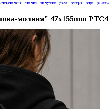
ерногория
Чехия
Чечня
Чили
Чита
Чувашия
Чукотка
Швейцария
Швеция
Шри-Ланка
вушка-молния" 47x155mm PTC4