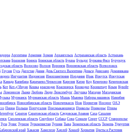
ндорра
Аргентина
Армения
Армия
Архангельск
Астраханская область
Астрахань
отсвана
Бразилия
Брянск
Брянская область
Буквы
Бульдог
Буркина Фасо
Бурундук
одская область
Волосово
Волхов
Воронеж
Воронежская область
Всеволожск
б
Грузия
Гусь
Дагестан
Дания
День Святого Валентина
Деньги
Динозавр
Доминикана
индеец
Ингушетия
Индонезия
Инопланетянин
Иордания
Ирак
Иркутск
Иркутская
ка
Канада
Капибара
Карачаево-Черкессия
Карелия
Катар
Кед
Кемерово
Кемеровская
ь
Кот
Кот-д’Ивуар
Кошка
краснодар
Красноярск
Крокодил
Кронштадт
Крым
Кувейт
ы
Ломоносов
Лыжи
Любовь
Люди
Люксембург
Лягушка
Магадан
Магаданская
узыка
Мурманск
Мурманская область
Мышь
Мьянма
Наборы нашивок
Намибия
восибирск
Новосибирская область
Новочеркасск
Нож
Норвегия
Носорог
ОАЭ
ссо
Пицца
Польша
Португалия
Пресмыкающиеся
Приколы
Приморье
Птицы
Петербург
Саратов
Саратовская область
Саудовская Аравия
Саха
Сахалин
енск
Смоленская область
Сноуборд
Собака
Сова
Сомали
Спорт
СССР
Ставрополье
Тула
Тунис
Туризм
Туркменистан
Турция
Тыва
Тюменская область
Тюмень
Удмуртия
Хабаровский край
Хакасия
Хамелеон
Харлей
Хоккей
Хорватия
Цветы и Растения