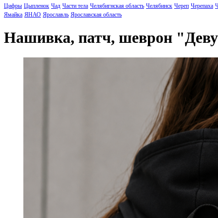
Цифры
Цыпленок
Чад
Части тела
Челябигнская область
Челябинск
Череп
Черепаха
Ч
Ямайка
ЯНАО
Ярославль
Ярославская область
Нашивка, патч, шеврон "Де