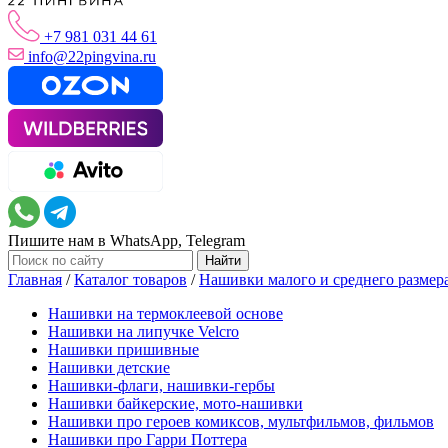
+7 981 031 44 61
info@22pingvina.ru
Пишите нам в WhatsApp, Telegram
Главная
/
Каталог товаров
/
Нашивки малого и среднего размер
Нашивки на термоклеевой основе
Нашивки на липучке Velcro
Нашивки пришивные
Нашивки детские
Нашивки-флаги, нашивки-гербы
Нашивки байкерские, мото-нашивки
Нашивки про героев комиксов, мультфильмов, фильмов
Нашивки про Гарри Поттера