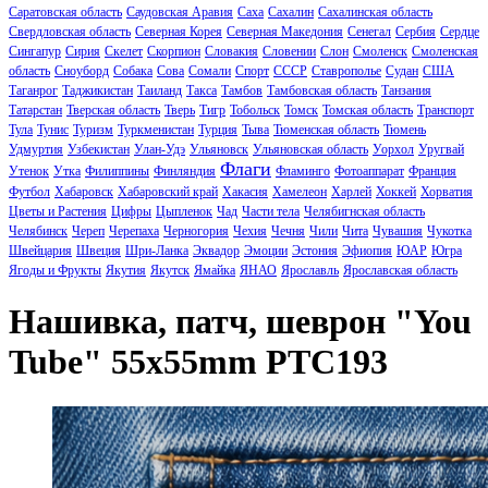
Саратовская область
Саудовская Аравия
Саха
Сахалин
Сахалинская область
Свердловская область
Северная Корея
Северная Македония
Сенегал
Сербия
Сердце
Сингапур
Сирия
Скелет
Скорпион
Словакия
Словении
Слон
Смоленск
Смоленская
область
Сноуборд
Собака
Сова
Сомали
Спорт
СССР
Ставрополье
Судан
США
Таганрог
Таджикистан
Таиланд
Такса
Тамбов
Тамбовская область
Танзания
Татарстан
Тверская область
Тверь
Тигр
Тобольск
Томск
Томская область
Транспорт
Тула
Тунис
Туризм
Туркменистан
Турция
Тыва
Тюменская область
Тюмень
Удмуртия
Узбекистан
Улан-Удэ
Ульяновск
Ульяновская область
Уорхол
Уругвай
Флаги
Утенок
Утка
Филиппины
Финляндия
Фламинго
Фотоаппарат
Франция
Футбол
Хабаровск
Хабаровский край
Хакасия
Хамелеон
Харлей
Хоккей
Хорватия
Цветы и Растения
Цифры
Цыпленок
Чад
Части тела
Челябигнская область
Челябинск
Череп
Черепаха
Черногория
Чехия
Чечня
Чили
Чита
Чувашия
Чукотка
Швейцария
Швеция
Шри-Ланка
Эквадор
Эмоции
Эстония
Эфиопия
ЮАР
Югра
Ягоды и Фрукты
Якутия
Якутск
Ямайка
ЯНАО
Ярославль
Ярославская область
Нашивка, патч, шеврон "You
Tube" 55x55mm PTC193