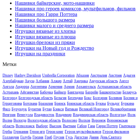
Нашивки байкерские, мото-нашивки
Нашивки про героев комиксов, мультфильмов, фильмов
Нашивки про Гарри Поттера
Нашивки большого размера
Нашивки малого и среднего размера
Игрушки вязаные из хлопка
Игрушки вязаные из плюша
Игрушки-брелоки из пряжи
Игрушки на Новый год и Рождество
Игрушки на праздники
Метки
Disney
Harlrey Davidson
Umbrella Corporation
Абхазия
Австралия
Австрия
Адыгея
Азербайджан
Акула
Албания
Алжир
Алтай
Америка
Амурская область
Ангел
Ангола
Андорра
Аргентина
Армения
Армия
Архангельск
Астраханская область
Байкер
Астрахань
Афганистан
Бабочка
Бангладеш
Бахрейн
Башкортостан
Беларусь
Белгород
Белгородская область
Бельгия
Бесенджи
Бокс
Болгария
Боливия
Босния и
Герцеговина
Ботсвана
Бразилия
Брянск
Брянская область
Буквы
Бульдог
Буркина
Фасо
Бурундук
Бурятия
Бутан
Бэнкси
Ватикан
Великий Новгород
Великобритания
Венгрия
Венесуэла
Владивосток
Владимир
Владимирская область
Волгоград
Волк
Волна
Вологда
Вологодская область
Волосово
Волхов
Воронеж
Воронежская
область
Всеволожск
Выборг
Высоцк
Вьетнам
Габон
Гана
Гарри Поттер
Гватемала
Герои мультфильмов
Герои фильмов
Гербы
Германия
Герои игр
Герои книг
Голландия
Голубь
Греция
Гриб
Грузия
Гусь
Дагестан
Дания
День Святого