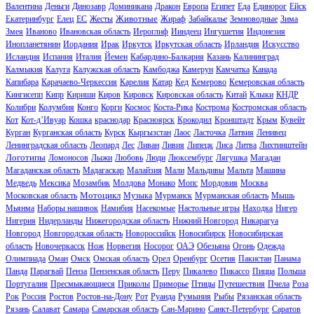
Валентина
Деньги
Динозавр
Доминикана
Дракон
Европа
Египет
Еда
Единорог
Ейск
Животные
Екатеринбург
Елец
ЕС
Жесты
Жираф
Забайкалье
Земноводные
Зима
Змея
Иваново
Ивановская область
Иероглиф
Ииндеец
Ингушетия
Индонезия
Инопланетянин
Иордания
Ирак
Иркутск
Иркутская область
Ирландия
Искусство
Исландия
Испания
Италия
Йемен
Кабардино-Балкария
Казань
Калининград
Калмыкия
Калуга
Калужская область
Камбоджа
Камерун
Камчатка
Канада
Капибара
Карачаево-Черкессия
Карелия
Катар
Кед
Кемерово
Кемеровская область
Кингисепп
Кипр
Кириши
Киров
Кировск
Кировская область
Китай
Клыки
КНДР
Колибри
Колумбия
Конго
Корги
Космос
Коста-Рика
Кострома
Костромская область
Кот
Кот-д’Ивуар
Кошка
краснодар
Красноярск
Крокодил
Кронштадт
Крым
Кувейт
Курган
Курганская область
Курск
Кыргызстан
Лаос
Ласточка
Латвия
Ленивец
Ленинградская область
Леопард
Лес
Ливан
Ливия
Липецк
Лиса
Литва
Лихтинштейн
Логотипы
Ломоносов
Лыжи
Любовь
Люди
Люксембург
Лягушка
Магадан
Магаданская область
Мадагаскар
Малайзия
Мали
Мальдивы
Мальта
Машина
Медведь
Мексика
Мозамбик
Молдова
Монако
Мопс
Мордовия
Москва
Мотоцикл
Московская область
Музыка
Мурманск
Мурманская область
Мышь
Мьянма
Наборы нашивок
Намибия
Насекомые
Настольные игры
Находка
Нигер
Нигерия
Нидерланды
Нижегородская область
Нижний Новгород
Никарагуа
Новгород
Новгородская область
Новороссийск
Новосибирск
Новосибирская
область
Новочеркасск
Нож
Норвегия
Носорог
ОАЭ
Обезьяна
Огонь
Одежда
Олимпиада
Оман
Омск
Омская область
Орел
Оренбург
Осетия
Пакистан
Панама
Панда
Парагвай
Пенза
Пензенская область
Перу
Пикалево
Пикассо
Пицца
Польша
Португалия
Пресмыкающиеся
Приколы
Приморье
Птицы
Путешествия
Пчела
Роза
Рок
Россия
Ростов
Ростов-на-Дону
Рот
Руанда
Румыния
Рыбы
Рязанская область
Рязань
Салават
Самара
Самарская область
Сан-Марино
Санкт-Петербург
Саратов