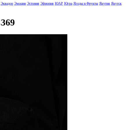
Эквадор
Эмоции
Эстония
Эфиопия
ЮАР
Югра
Ягоды и Фрукты
Якутия
Якутск
C369