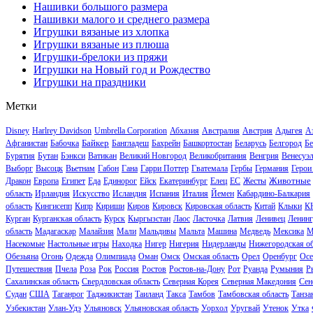
Нашивки большого размера
Нашивки малого и среднего размера
Игрушки вязаные из хлопка
Игрушки вязаные из плюша
Игрушки-брелоки из пряжи
Игрушки на Новый год и Рождество
Игрушки на праздники
Метки
Disney
Harlrey Davidson
Umbrella Corporation
Абхазия
Австралия
Австрия
Адыгея
А
Байкер
Афганистан
Бабочка
Бангладеш
Бахрейн
Башкортостан
Беларусь
Белгород
Бе
Бурятия
Бутан
Бэнкси
Ватикан
Великий Новгород
Великобритания
Венгрия
Венесуэ
Выборг
Высоцк
Вьетнам
Габон
Гана
Гарри Поттер
Гватемала
Гербы
Германия
Герои
Животные
Дракон
Европа
Египет
Еда
Единорог
Ейск
Екатеринбург
Елец
ЕС
Жесты
область
Ирландия
Искусство
Исландия
Испания
Италия
Йемен
Кабардино-Балкария
область
Кингисепп
Кипр
Кириши
Киров
Кировск
Кировская область
Китай
Клыки
К
Курган
Курганская область
Курск
Кыргызстан
Лаос
Ласточка
Латвия
Ленивец
Ленинг
область
Мадагаскар
Малайзия
Мали
Мальдивы
Мальта
Машина
Медведь
Мексика
М
Насекомые
Настольные игры
Находка
Нигер
Нигерия
Нидерланды
Нижегородская об
Обезьяна
Огонь
Одежда
Олимпиада
Оман
Омск
Омская область
Орел
Оренбург
Осе
Путешествия
Пчела
Роза
Рок
Россия
Ростов
Ростов-на-Дону
Рот
Руанда
Румыния
Р
Сахалинская область
Свердловская область
Северная Корея
Северная Македония
Сен
Судан
США
Таганрог
Таджикистан
Таиланд
Такса
Тамбов
Тамбовская область
Танза
Узбекистан
Улан-Удэ
Ульяновск
Ульяновская область
Уорхол
Уругвай
Утенок
Утка