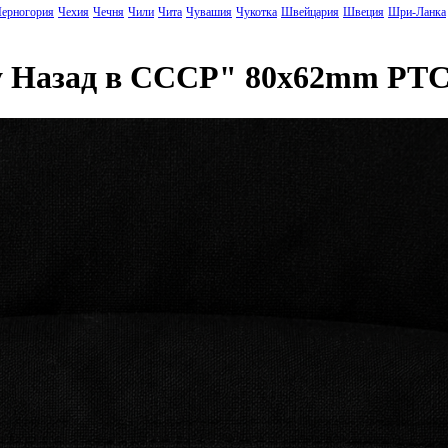
ерногория
Чехия
Чечня
Чили
Чита
Чувашия
Чукотка
Швейцария
Швеция
Шри-Ланка
у Назад в СССР" 80x62mm PT