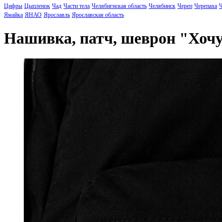
Цифры
Цыпленок
Чад
Части тела
Челябигнская область
Челябинск
Череп
Черепаха
Ч
Ямайка
ЯНАО
Ярославль
Ярославская область
Нашивка, патч, шеврон "Хоч