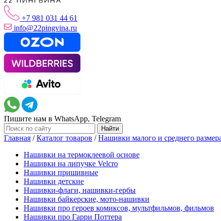
+7 981 031 44 61
info@22pingvina.ru
Пишите нам в WhatsApp, Telegram
Главная
/
Каталог товаров
/
Нашивки малого и среднего размер
Нашивки на термоклеевой основе
Нашивки на липучке Velcro
Нашивки пришивные
Нашивки детские
Нашивки-флаги, нашивки-гербы
Нашивки байкерские, мото-нашивки
Нашивки про героев комиксов, мультфильмов, фильмов
Нашивки про Гарри Поттера