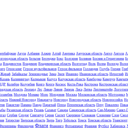
зербайджан
Акула
Албания
Алжир
Алтай
Америка
Амурская область
Ангел
Ангола
А
лгородская область
Бельгия
Бесенджи
Бокс
Болгария
Боливия
Босния и Герцеговина
Б
ла
Владивосток
Владимир
Владимирская область
Волгоград
Волк
Волна
Вологда
Волог
Герои мультфильмов
Герои фильмов
 игр
Герои книг
Голландия
Голубь
Греция
Гри
Жираф
Забайкалье
Земноводные
Зима
Змея
Иваново
Ивановская область
Иероглиф
И
Казань
Калининград
Калмыкия
Калуга
Калужская область
Камбоджа
Камерун
Камчат
НДР
Колибри
Колумбия
Конго
Корги
Космос
Коста-Рика
Кострома
Костромская област
Логотип
радская область
Леопард
Лес
Ливан
Ливия
Липецк
Лиса
Литва
Лихтинштейн
Мотоцикл
озамбик
Молдова
Монако
Мопс
Мордовия
Москва
Московская область
М
ласть
Нижний Новгород
Никарагуа
Новгород
Новгородская область
Новороссийск
Но
тия
Пакистан
Панама
Панда
Парагвай
Пенза
Пензенская область
Перу
Пикалево
Пика
ыбы
Рязанская область
Рязань
Салават
Самара
Самарская область
Сан-Марино
Санкт-
егал
Сербия
Сердце
Сингапур
Сирия
Скелет
Скорпион
Словакия
Словении
Слон
Смол
ния
Татарстан
Тверская область
Тверь
Тигр
Тобольск
Томск
Томская область
Транспорт
Флаги
Филиппины
Финляндия
Фламинго
Фотоаппарат
Франция
Футбол
Хабаровск