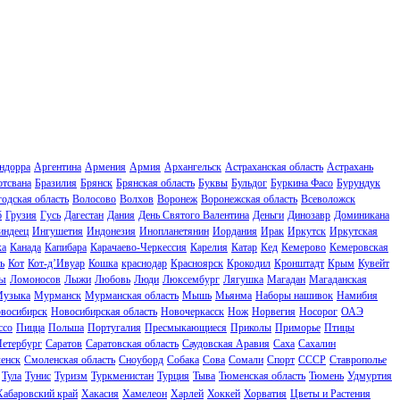
ндорра
Аргентина
Армения
Армия
Архангельск
Астраханская область
Астрахань
отсвана
Бразилия
Брянск
Брянская область
Буквы
Бульдог
Буркина Фасо
Бурундук
одская область
Волосово
Волхов
Воронеж
Воронежская область
Всеволожск
б
Грузия
Гусь
Дагестан
Дания
День Святого Валентина
Деньги
Динозавр
Доминикана
индеец
Ингушетия
Индонезия
Инопланетянин
Иордания
Ирак
Иркутск
Иркутская
ка
Канада
Капибара
Карачаево-Черкессия
Карелия
Катар
Кед
Кемерово
Кемеровская
ь
Кот
Кот-д’Ивуар
Кошка
краснодар
Красноярск
Крокодил
Кронштадт
Крым
Кувейт
ы
Ломоносов
Лыжи
Любовь
Люди
Люксембург
Лягушка
Магадан
Магаданская
узыка
Мурманск
Мурманская область
Мышь
Мьянма
Наборы нашивок
Намибия
восибирск
Новосибирская область
Новочеркасск
Нож
Норвегия
Носорог
ОАЭ
ссо
Пицца
Польша
Португалия
Пресмыкающиеся
Приколы
Приморье
Птицы
Петербург
Саратов
Саратовская область
Саудовская Аравия
Саха
Сахалин
енск
Смоленская область
Сноуборд
Собака
Сова
Сомали
Спорт
СССР
Ставрополье
Тула
Тунис
Туризм
Туркменистан
Турция
Тыва
Тюменская область
Тюмень
Удмуртия
Хабаровский край
Хакасия
Хамелеон
Харлей
Хоккей
Хорватия
Цветы и Растения