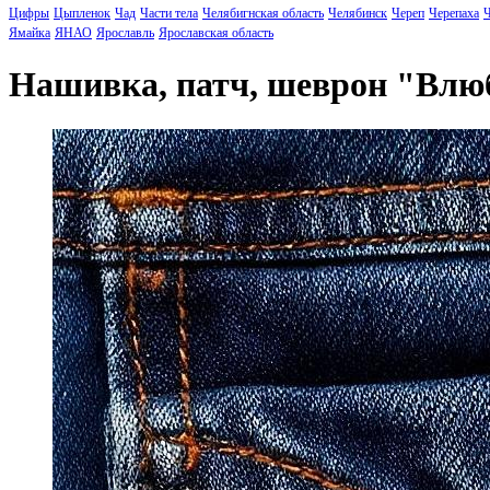
Цифры
Цыпленок
Чад
Части тела
Челябигнская область
Челябинск
Череп
Черепаха
Ч
Ямайка
ЯНАО
Ярославль
Ярославская область
Нашивка, патч, шеврон "Вл