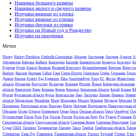
Нашивки большого размера
Нашивки малого и среднего размера
Игрушки вязаные из хлопка
Игрушки вязаные из плюша
Игрушки-брелоки из пряжи
Игрушки на Новый год и Рождество
Игрушки на праздники
Метки
Disney
Harlrey Davidson
Umbrella Corporation
Абхазия
Австралия
Австрия
Адыгея
А
Байкер
Афганистан
Бабочка
Бангладеш
Бахрейн
Башкортостан
Беларусь
Белгород
Бе
Бурятия
Бутан
Бэнкси
Ватикан
Великий Новгород
Великобритания
Венгрия
Венесуэ
Выборг
Высоцк
Вьетнам
Габон
Гана
Гарри Поттер
Гватемала
Гербы
Германия
Герои
Животные
Дракон
Европа
Египет
Еда
Единорог
Ейск
Екатеринбург
Елец
ЕС
Жесты
область
Ирландия
Искусство
Исландия
Испания
Италия
Йемен
Кабардино-Балкария
область
Кингисепп
Кипр
Кириши
Киров
Кировск
Кировская область
Китай
Клыки
К
Курган
Курганская область
Курск
Кыргызстан
Лаос
Ласточка
Латвия
Ленивец
Ленинг
область
Мадагаскар
Малайзия
Мали
Мальдивы
Мальта
Машина
Медведь
Мексика
М
Насекомые
Настольные игры
Находка
Нигер
Нигерия
Нидерланды
Нижегородская об
Обезьяна
Огонь
Одежда
Олимпиада
Оман
Омск
Омская область
Орел
Оренбург
Осе
Путешествия
Пчела
Роза
Рок
Россия
Ростов
Ростов-на-Дону
Рот
Руанда
Румыния
Р
Сахалинская область
Свердловская область
Северная Корея
Северная Македония
Сен
Судан
США
Таганрог
Таджикистан
Таиланд
Такса
Тамбов
Тамбовская область
Танза
Узбекистан
Улан-Удэ
Ульяновск
Ульяновская область
Уорхол
Уругвай
Утенок
Утка