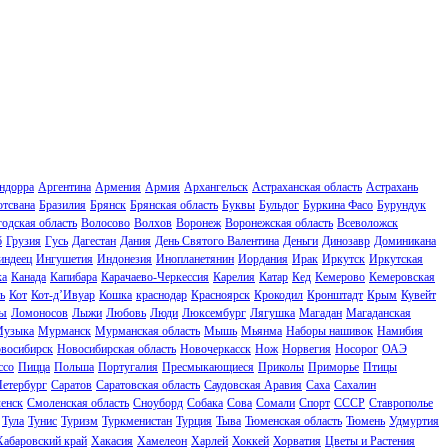
ндорра
Аргентина
Армения
Армия
Архангельск
Астраханская область
Астрахань
отсвана
Бразилия
Брянск
Брянская область
Буквы
Бульдог
Буркина Фасо
Бурундук
одская область
Волосово
Волхов
Воронеж
Воронежская область
Всеволожск
б
Грузия
Гусь
Дагестан
Дания
День Святого Валентина
Деньги
Динозавр
Доминикана
индеец
Ингушетия
Индонезия
Инопланетянин
Иордания
Ирак
Иркутск
Иркутская
ка
Канада
Капибара
Карачаево-Черкессия
Карелия
Катар
Кед
Кемерово
Кемеровская
ь
Кот
Кот-д’Ивуар
Кошка
краснодар
Красноярск
Крокодил
Кронштадт
Крым
Кувейт
ы
Ломоносов
Лыжи
Любовь
Люди
Люксембург
Лягушка
Магадан
Магаданская
узыка
Мурманск
Мурманская область
Мышь
Мьянма
Наборы нашивок
Намибия
восибирск
Новосибирская область
Новочеркасск
Нож
Норвегия
Носорог
ОАЭ
ссо
Пицца
Польша
Португалия
Пресмыкающиеся
Приколы
Приморье
Птицы
Петербург
Саратов
Саратовская область
Саудовская Аравия
Саха
Сахалин
енск
Смоленская область
Сноуборд
Собака
Сова
Сомали
Спорт
СССР
Ставрополье
Тула
Тунис
Туризм
Туркменистан
Турция
Тыва
Тюменская область
Тюмень
Удмуртия
Хабаровский край
Хакасия
Хамелеон
Харлей
Хоккей
Хорватия
Цветы и Растения