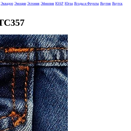
Эквадор
Эмоции
Эстония
Эфиопия
ЮАР
Югра
Ягоды и Фрукты
Якутия
Якутск
TC357