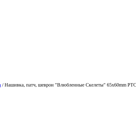
а
/
Нашивка, патч, шеврон "Влюбленные Скелеты" 65x60mm PT