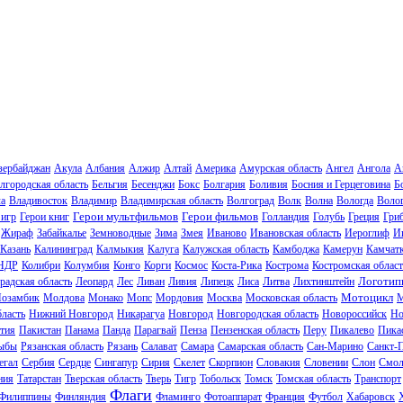
зербайджан
Акула
Албания
Алжир
Алтай
Америка
Амурская область
Ангел
Ангола
А
лгородская область
Бельгия
Бесенджи
Бокс
Болгария
Боливия
Босния и Герцеговина
Б
ла
Владивосток
Владимир
Владимирская область
Волгоград
Волк
Волна
Вологда
Волог
Герои мультфильмов
Герои фильмов
 игр
Герои книг
Голландия
Голубь
Греция
Гри
Жираф
Забайкалье
Земноводные
Зима
Змея
Иваново
Ивановская область
Иероглиф
И
Казань
Калининград
Калмыкия
Калуга
Калужская область
Камбоджа
Камерун
Камчат
НДР
Колибри
Колумбия
Конго
Корги
Космос
Коста-Рика
Кострома
Костромская област
Логотип
радская область
Леопард
Лес
Ливан
Ливия
Липецк
Лиса
Литва
Лихтинштейн
Мотоцикл
озамбик
Молдова
Монако
Мопс
Мордовия
Москва
Московская область
М
ласть
Нижний Новгород
Никарагуа
Новгород
Новгородская область
Новороссийск
Но
тия
Пакистан
Панама
Панда
Парагвай
Пенза
Пензенская область
Перу
Пикалево
Пика
ыбы
Рязанская область
Рязань
Салават
Самара
Самарская область
Сан-Марино
Санкт-
егал
Сербия
Сердце
Сингапур
Сирия
Скелет
Скорпион
Словакия
Словении
Слон
Смол
ния
Татарстан
Тверская область
Тверь
Тигр
Тобольск
Томск
Томская область
Транспорт
Флаги
Филиппины
Финляндия
Фламинго
Фотоаппарат
Франция
Футбол
Хабаровск