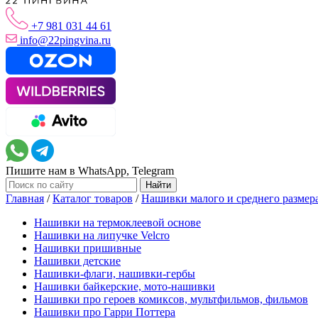
+7 981 031 44 61
info@22pingvina.ru
Пишите нам в WhatsApp, Telegram
Главная
/
Каталог товаров
/
Нашивки малого и среднего размер
Нашивки на термоклеевой основе
Нашивки на липучке Velcro
Нашивки пришивные
Нашивки детские
Нашивки-флаги, нашивки-гербы
Нашивки байкерские, мото-нашивки
Нашивки про героев комиксов, мультфильмов, фильмов
Нашивки про Гарри Поттера