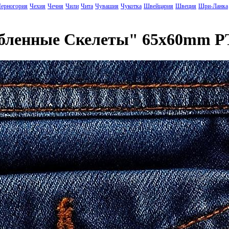
ерногория
Чехия
Чечня
Чили
Чита
Чувашия
Чукотка
Швейцария
Швеция
Шри-Ланка
юбленные Скелеты" 65x60mm P