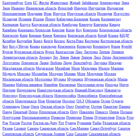
Животные
Екатеринбург
Елец
ЕС
Жесты
Жираф
Забайкалье
Земноводные
Зима
Змея
Иваново
Ивановская область
Иероглиф
Ииндеец
Ингушетия
Индонезия
Инопланетянин
Иордания
Ирак
Иркутск
Иркутская область
Ирландия
Искусство
Исландия
Испания
Италия
Йемен
Кабардино-Балкария
Казань
Калининград
Калмыкия
Калуга
Калужская область
Камбоджа
Камерун
Камчатка
Канада
Капибара
Карачаево-Черкессия
Карелия
Катар
Кед
Кемерово
Кемеровская область
Кингисепп
Кипр
Кириши
Киров
Кировск
Кировская область
Китай
Клыки
КНДР
Колибри
Колумбия
Конго
Корги
Космос
Коста-Рика
Кострома
Костромская область
Кот
Кот-д’Ивуар
Кошка
краснодар
Красноярск
Крокодил
Кронштадт
Крым
Кувейт
Курган
Курганская область
Курск
Кыргызстан
Лаос
Ласточка
Латвия
Ленивец
Ленинградская область
Леопард
Лес
Ливан
Ливия
Липецк
Лиса
Литва
Лихтинштейн
Логотипы
Ломоносов
Лыжи
Любовь
Люди
Люксембург
Лягушка
Магадан
Магаданская область
Мадагаскар
Малайзия
Мали
Мальдивы
Мальта
Машина
Медведь
Мексика
Мозамбик
Молдова
Монако
Мопс
Мордовия
Москва
Мотоцикл
Московская область
Музыка
Мурманск
Мурманская область
Мышь
Мьянма
Наборы нашивок
Намибия
Насекомые
Настольные игры
Находка
Нигер
Нигерия
Нидерланды
Нижегородская область
Нижний Новгород
Никарагуа
Новгород
Новгородская область
Новороссийск
Новосибирск
Новосибирская
область
Новочеркасск
Нож
Норвегия
Носорог
ОАЭ
Обезьяна
Огонь
Одежда
Олимпиада
Оман
Омск
Омская область
Орел
Оренбург
Осетия
Пакистан
Панама
Панда
Парагвай
Пенза
Пензенская область
Перу
Пикалево
Пикассо
Пицца
Польша
Португалия
Пресмыкающиеся
Приколы
Приморье
Птицы
Путешествия
Пчела
Роза
Рок
Россия
Ростов
Ростов-на-Дону
Рот
Руанда
Румыния
Рыбы
Рязанская область
Рязань
Салават
Самара
Самарская область
Сан-Марино
Санкт-Петербург
Саратов
Саратовская область
Саудовская Аравия
Саха
Сахалин
Сахалинская область