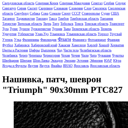
Свердловская область
Северная Корея
Северная Македония
Сенегал
Сербия
Сердце
Сингапур
Сирия
Скелет
Скорпион
Словакия
Словении
Слон
Смоленск
Смоленская
область
Сноуборд
Собака
Сова
Сомали
Спорт
СССР
Ставрополье
Судан
США
Таганрог
Таджикистан
Таиланд
Такса
Тамбов
Тамбовская область
Танзания
Татарстан
Тверская область
Тверь
Тигр
Тобольск
Томск
Томская область
Транспорт
Тула
Тунис
Туризм
Туркменистан
Турция
Тыва
Тюменская область
Тюмень
Удмуртия
Узбекистан
Улан-Удэ
Ульяновск
Ульяновская область
Уорхол
Уругвай
Флаги
Утенок
Утка
Филиппины
Финляндия
Фламинго
Фотоаппарат
Франция
Футбол
Хабаровск
Хабаровский край
Хакасия
Хамелеон
Харлей
Хоккей
Хорватия
Цветы и Растения
Цифры
Цыпленок
Чад
Части тела
Челябигнская область
Челябинск
Череп
Черепаха
Черногория
Чехия
Чечня
Чили
Чита
Чувашия
Чукотка
Швейцария
Швеция
Шри-Ланка
Эквадор
Эмоции
Эстония
Эфиопия
ЮАР
Югра
Ягоды и Фрукты
Якутия
Якутск
Ямайка
ЯНАО
Ярославль
Ярославская область
Нашивка, патч, шеврон
"Triumph" 90x30mm PTC827