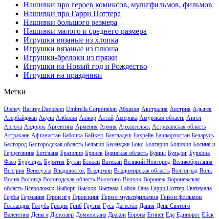
Нашивки про героев комиксов, мультфильмов, фильмов
Нашивки про Гарри Поттера
Нашивки большого размера
Нашивки малого и среднего размера
Игрушки вязаные из хлопка
Игрушки вязаные из плюша
Игрушки-брелоки из пряжи
Игрушки на Новый год и Рождество
Игрушки на праздники
Метки
Disney
Harlrey Davidson
Umbrella Corporation
Абхазия
Австралия
Австрия
Адыгея
Азербайджан
Акула
Албания
Алжир
Алтай
Америка
Амурская область
Ангел
Ангола
Андорра
Аргентина
Армения
Армия
Архангельск
Астраханская область
Байкер
Астрахань
Афганистан
Бабочка
Бангладеш
Бахрейн
Башкортостан
Беларусь
Белгород
Белгородская область
Бельгия
Бесенджи
Бокс
Болгария
Боливия
Босния и
Герцеговина
Ботсвана
Бразилия
Брянск
Брянская область
Буквы
Бульдог
Буркина
Фасо
Бурундук
Бурятия
Бутан
Бэнкси
Ватикан
Великий Новгород
Великобритания
Венгрия
Венесуэла
Владивосток
Владимир
Владимирская область
Волгоград
Волк
Волна
Вологда
Вологодская область
Волосово
Волхов
Воронеж
Воронежская
область
Всеволожск
Выборг
Высоцк
Вьетнам
Габон
Гана
Гарри Поттер
Гватемала
Герои мультфильмов
Герои фильмов
Гербы
Германия
Герои игр
Герои книг
Голландия
Голубь
Греция
Гриб
Грузия
Гусь
Дагестан
Дания
День Святого
Валентина
Деньги
Динозавр
Доминикана
Дракон
Европа
Египет
Еда
Единорог
Ейск