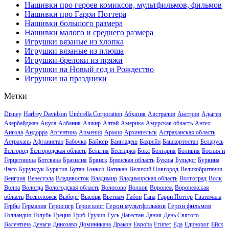
Нашивки про героев комиксов, мультфильмов, фильмов
Нашивки про Гарри Поттера
Нашивки большого размера
Нашивки малого и среднего размера
Игрушки вязаные из хлопка
Игрушки вязаные из плюша
Игрушки-брелоки из пряжи
Игрушки на Новый год и Рождество
Игрушки на праздники
Метки
Disney
Harlrey Davidson
Umbrella Corporation
Абхазия
Австралия
Австрия
Адыгея
Азербайджан
Акула
Албания
Алжир
Алтай
Америка
Амурская область
Ангел
Ангола
Андорра
Аргентина
Армения
Армия
Архангельск
Астраханская область
Байкер
Астрахань
Афганистан
Бабочка
Бангладеш
Бахрейн
Башкортостан
Беларусь
Белгород
Белгородская область
Бельгия
Бесенджи
Бокс
Болгария
Боливия
Босния и
Герцеговина
Ботсвана
Бразилия
Брянск
Брянская область
Буквы
Бульдог
Буркина
Фасо
Бурундук
Бурятия
Бутан
Бэнкси
Ватикан
Великий Новгород
Великобритания
Венгрия
Венесуэла
Владивосток
Владимир
Владимирская область
Волгоград
Волк
Волна
Вологда
Вологодская область
Волосово
Волхов
Воронеж
Воронежская
область
Всеволожск
Выборг
Высоцк
Вьетнам
Габон
Гана
Гарри Поттер
Гватемала
Герои мультфильмов
Герои фильмов
Гербы
Германия
Герои игр
Герои книг
Голландия
Голубь
Греция
Гриб
Грузия
Гусь
Дагестан
Дания
День Святого
Валентина
Деньги
Динозавр
Доминикана
Дракон
Европа
Египет
Еда
Единорог
Ейск