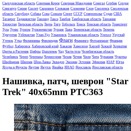
Свердловская область
Северная Корея
Северная Македония
Сенегал
Сербия
Сердце
Сингапур
Сирия
Скелет
Скорпион
Словакия
Словении
Слон
Смоленск
Смоленская
область
Сноуборд
Собака
Сова
Сомали
Спорт
СССР
Ставрополье
Судан
США
Таганрог
Таджикистан
Таиланд
Такса
Тамбов
Тамбовская область
Танзания
Татарстан
Тверская область
Тверь
Тигр
Тобольск
Томск
Томская область
Транспорт
Тула
Тунис
Туризм
Туркменистан
Турция
Тыва
Тюменская область
Тюмень
Удмуртия
Узбекистан
Улан-Удэ
Ульяновск
Ульяновская область
Уорхол
Уругвай
Флаги
Утенок
Утка
Филиппины
Финляндия
Фламинго
Фотоаппарат
Франция
Футбол
Хабаровск
Хабаровский край
Хакасия
Хамелеон
Харлей
Хоккей
Хорватия
Цветы и Растения
Цифры
Цыпленок
Чад
Части тела
Челябигнская область
Челябинск
Череп
Черепаха
Черногория
Чехия
Чечня
Чили
Чита
Чувашия
Чукотка
Швейцария
Швеция
Шри-Ланка
Эквадор
Эмоции
Эстония
Эфиопия
ЮАР
Югра
Ягоды и Фрукты
Якутия
Якутск
Ямайка
ЯНАО
Ярославль
Ярославская область
Нашивка, патч, шеврон "Star
Trek" 40x65mm PTC363