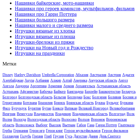
Нашивки байкерские, мото-нашивки
Нашивки про героев комиксов, мультфильмов, фильмов
Нашивки про Гарри Поттера
Нашивки большого размера
Нашивки малого и среднего размера
Игрушки вязаные из хлопка
Игрушки вязаные из плюша
Игрушки-брелоки из пряжи
Игрушки на Новый год и Рождество
Игрушки на праздники
Метки
Disney
Harlrey Davidson
Umbrella Corporation
Абхазия
Австралия
Австрия
Адыгея
Азербайджан
Акула
Албания
Алжир
Алтай
Америка
Амурская область
Ангел
Ангола
Андорра
Аргентина
Армения
Армия
Архангельск
Астраханская область
Байкер
Астрахань
Афганистан
Бабочка
Бангладеш
Бахрейн
Башкортостан
Беларусь
Белгород
Белгородская область
Бельгия
Бесенджи
Бокс
Болгария
Боливия
Босния и
Герцеговина
Ботсвана
Бразилия
Брянск
Брянская область
Буквы
Бульдог
Буркина
Фасо
Бурундук
Бурятия
Бутан
Бэнкси
Ватикан
Великий Новгород
Великобритания
Венгрия
Венесуэла
Владивосток
Владимир
Владимирская область
Волгоград
Волк
Волна
Вологда
Вологодская область
Волосово
Волхов
Воронеж
Воронежская
область
Всеволожск
Выборг
Высоцк
Вьетнам
Габон
Гана
Гарри Поттер
Гватемала
Герои мультфильмов
Герои фильмов
Гербы
Германия
Герои игр
Герои книг
Голландия
Голубь
Греция
Гриб
Грузия
Гусь
Дагестан
Дания
День Святого