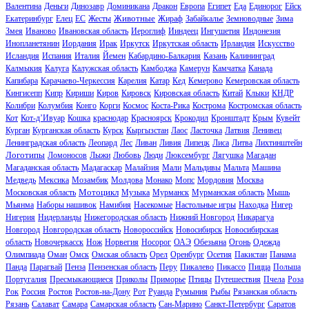
Валентина
Деньги
Динозавр
Доминикана
Дракон
Европа
Египет
Еда
Единорог
Ейск
Животные
Екатеринбург
Елец
ЕС
Жесты
Жираф
Забайкалье
Земноводные
Зима
Змея
Иваново
Ивановская область
Иероглиф
Ииндеец
Ингушетия
Индонезия
Инопланетянин
Иордания
Ирак
Иркутск
Иркутская область
Ирландия
Искусство
Исландия
Испания
Италия
Йемен
Кабардино-Балкария
Казань
Калининград
Калмыкия
Калуга
Калужская область
Камбоджа
Камерун
Камчатка
Канада
Капибара
Карачаево-Черкессия
Карелия
Катар
Кед
Кемерово
Кемеровская область
Кингисепп
Кипр
Кириши
Киров
Кировск
Кировская область
Китай
Клыки
КНДР
Колибри
Колумбия
Конго
Корги
Космос
Коста-Рика
Кострома
Костромская область
Кот
Кот-д’Ивуар
Кошка
краснодар
Красноярск
Крокодил
Кронштадт
Крым
Кувейт
Курган
Курганская область
Курск
Кыргызстан
Лаос
Ласточка
Латвия
Ленивец
Ленинградская область
Леопард
Лес
Ливан
Ливия
Липецк
Лиса
Литва
Лихтинштейн
Логотипы
Ломоносов
Лыжи
Любовь
Люди
Люксембург
Лягушка
Магадан
Магаданская область
Мадагаскар
Малайзия
Мали
Мальдивы
Мальта
Машина
Медведь
Мексика
Мозамбик
Молдова
Монако
Мопс
Мордовия
Москва
Мотоцикл
Московская область
Музыка
Мурманск
Мурманская область
Мышь
Мьянма
Наборы нашивок
Намибия
Насекомые
Настольные игры
Находка
Нигер
Нигерия
Нидерланды
Нижегородская область
Нижний Новгород
Никарагуа
Новгород
Новгородская область
Новороссийск
Новосибирск
Новосибирская
область
Новочеркасск
Нож
Норвегия
Носорог
ОАЭ
Обезьяна
Огонь
Одежда
Олимпиада
Оман
Омск
Омская область
Орел
Оренбург
Осетия
Пакистан
Панама
Панда
Парагвай
Пенза
Пензенская область
Перу
Пикалево
Пикассо
Пицца
Польша
Португалия
Пресмыкающиеся
Приколы
Приморье
Птицы
Путешествия
Пчела
Роза
Рок
Россия
Ростов
Ростов-на-Дону
Рот
Руанда
Румыния
Рыбы
Рязанская область
Рязань
Салават
Самара
Самарская область
Сан-Марино
Санкт-Петербург
Саратов