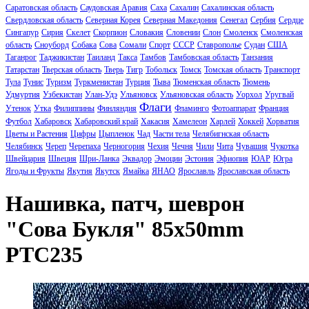
Саратовская область
Саудовская Аравия
Саха
Сахалин
Сахалинская область
Свердловская область
Северная Корея
Северная Македония
Сенегал
Сербия
Сердце
Сингапур
Сирия
Скелет
Скорпион
Словакия
Словении
Слон
Смоленск
Смоленская
область
Сноуборд
Собака
Сова
Сомали
Спорт
СССР
Ставрополье
Судан
США
Таганрог
Таджикистан
Таиланд
Такса
Тамбов
Тамбовская область
Танзания
Татарстан
Тверская область
Тверь
Тигр
Тобольск
Томск
Томская область
Транспорт
Тула
Тунис
Туризм
Туркменистан
Турция
Тыва
Тюменская область
Тюмень
Удмуртия
Узбекистан
Улан-Удэ
Ульяновск
Ульяновская область
Уорхол
Уругвай
Флаги
Утенок
Утка
Филиппины
Финляндия
Фламинго
Фотоаппарат
Франция
Футбол
Хабаровск
Хабаровский край
Хакасия
Хамелеон
Харлей
Хоккей
Хорватия
Цветы и Растения
Цифры
Цыпленок
Чад
Части тела
Челябигнская область
Челябинск
Череп
Черепаха
Черногория
Чехия
Чечня
Чили
Чита
Чувашия
Чукотка
Швейцария
Швеция
Шри-Ланка
Эквадор
Эмоции
Эстония
Эфиопия
ЮАР
Югра
Ягоды и Фрукты
Якутия
Якутск
Ямайка
ЯНАО
Ярославль
Ярославская область
Нашивка, патч, шеврон
"Сова Букля" 85x50mm
PTC235