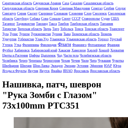
Саратовская область
Саудовская Аравия
Саха
Сахалин
Сахалинская область
Свердловская область
Северная Корея
Северная Македония
Сенегал
Сербия
Сердце
Сингапур
Сирия
Скелет
Скорпион
Словакия
Словении
Слон
Смоленск
Смоленская
область
Сноуборд
Собака
Сова
Сомали
Спорт
СССР
Ставрополье
Судан
США
Таганрог
Таджикистан
Таиланд
Такса
Тамбов
Тамбовская область
Танзания
Татарстан
Тверская область
Тверь
Тигр
Тобольск
Томск
Томская область
Транспорт
Тула
Тунис
Туризм
Туркменистан
Турция
Тыва
Тюменская область
Тюмень
Удмуртия
Узбекистан
Улан-Удэ
Ульяновск
Ульяновская область
Уорхол
Уругвай
Флаги
Утенок
Утка
Филиппины
Финляндия
Фламинго
Фотоаппарат
Франция
Футбол
Хабаровск
Хабаровский край
Хакасия
Хамелеон
Харлей
Хоккей
Хорватия
Цветы и Растения
Цифры
Цыпленок
Чад
Части тела
Челябигнская область
Челябинск
Череп
Черепаха
Черногория
Чехия
Чечня
Чили
Чита
Чувашия
Чукотка
Швейцария
Швеция
Шри-Ланка
Эквадор
Эмоции
Эстония
Эфиопия
ЮАР
Югра
Ягоды и Фрукты
Якутия
Якутск
Ямайка
ЯНАО
Ярославль
Ярославская область
Нашивка, патч, шеврон
"Рука Зомби с Глазом"
73x100mm PTC351