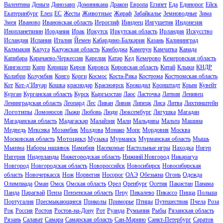
Валентина
Деньги
Динозавр
Доминикана
Дракон
Европа
Египет
Еда
Единорог
Ейск
Животные
Екатеринбург
Елец
ЕС
Жесты
Жираф
Забайкалье
Земноводные
Зима
Змея
Иваново
Ивановская область
Иероглиф
Ииндеец
Ингушетия
Индонезия
Инопланетянин
Иордания
Ирак
Иркутск
Иркутская область
Ирландия
Искусство
Исландия
Испания
Италия
Йемен
Кабардино-Балкария
Казань
Калининград
Калмыкия
Калуга
Калужская область
Камбоджа
Камерун
Камчатка
Канада
Капибара
Карачаево-Черкессия
Карелия
Катар
Кед
Кемерово
Кемеровская область
Кингисепп
Кипр
Кириши
Киров
Кировск
Кировская область
Китай
Клыки
КНДР
Колибри
Колумбия
Конго
Корги
Космос
Коста-Рика
Кострома
Костромская область
Кот
Кот-д’Ивуар
Кошка
краснодар
Красноярск
Крокодил
Кронштадт
Крым
Кувейт
Курган
Курганская область
Курск
Кыргызстан
Лаос
Ласточка
Латвия
Ленивец
Ленинградская область
Леопард
Лес
Ливан
Ливия
Липецк
Лиса
Литва
Лихтинштейн
Логотипы
Ломоносов
Лыжи
Любовь
Люди
Люксембург
Лягушка
Магадан
Магаданская область
Мадагаскар
Малайзия
Мали
Мальдивы
Мальта
Машина
Медведь
Мексика
Мозамбик
Молдова
Монако
Мопс
Мордовия
Москва
Мотоцикл
Московская область
Музыка
Мурманск
Мурманская область
Мышь
Мьянма
Наборы нашивок
Намибия
Насекомые
Настольные игры
Находка
Нигер
Нигерия
Нидерланды
Нижегородская область
Нижний Новгород
Никарагуа
Новгород
Новгородская область
Новороссийск
Новосибирск
Новосибирская
область
Новочеркасск
Нож
Норвегия
Носорог
ОАЭ
Обезьяна
Огонь
Одежда
Олимпиада
Оман
Омск
Омская область
Орел
Оренбург
Осетия
Пакистан
Панама
Панда
Парагвай
Пенза
Пензенская область
Перу
Пикалево
Пикассо
Пицца
Польша
Португалия
Пресмыкающиеся
Приколы
Приморье
Птицы
Путешествия
Пчела
Роза
Рок
Россия
Ростов
Ростов-на-Дону
Рот
Руанда
Румыния
Рыбы
Рязанская область
Рязань
Салават
Самара
Самарская область
Сан-Марино
Санкт-Петербург
Саратов