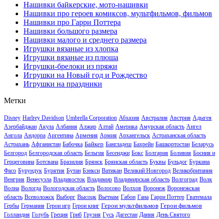
Нашивки байкерские, мото-нашивки
Нашивки про героев комиксов, мультфильмов, фильмов
Нашивки про Гарри Поттера
Нашивки большого размера
Нашивки малого и среднего размера
Игрушки вязаные из хлопка
Игрушки вязаные из плюша
Игрушки-брелоки из пряжи
Игрушки на Новый год и Рождество
Игрушки на праздники
Метки
Disney
Harlrey Davidson
Umbrella Corporation
Абхазия
Австралия
Австрия
Адыгея
Азербайджан
Акула
Албания
Алжир
Алтай
Америка
Амурская область
Ангел
Ангола
Андорра
Аргентина
Армения
Армия
Архангельск
Астраханская область
Байкер
Астрахань
Афганистан
Бабочка
Бангладеш
Бахрейн
Башкортостан
Беларусь
Белгород
Белгородская область
Бельгия
Бесенджи
Бокс
Болгария
Боливия
Босния и
Герцеговина
Ботсвана
Бразилия
Брянск
Брянская область
Буквы
Бульдог
Буркина
Фасо
Бурундук
Бурятия
Бутан
Бэнкси
Ватикан
Великий Новгород
Великобритания
Венгрия
Венесуэла
Владивосток
Владимир
Владимирская область
Волгоград
Волк
Волна
Вологда
Вологодская область
Волосово
Волхов
Воронеж
Воронежская
область
Всеволожск
Выборг
Высоцк
Вьетнам
Габон
Гана
Гарри Поттер
Гватемала
Герои мультфильмов
Герои фильмов
Гербы
Германия
Герои игр
Герои книг
Голландия
Голубь
Греция
Гриб
Грузия
Гусь
Дагестан
Дания
День Святого